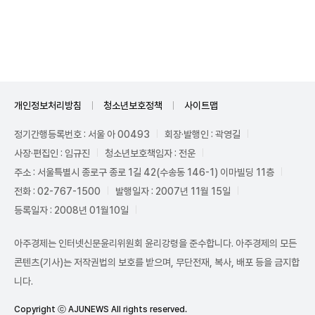
Unmute
개인정보처리방침
청소년보호정책
사이트맵
정기간행등록번호 : 서울 아 00493
회장·발행인 : 곽영길
사장·편집인 : 임규진
청소년보호책임자 : 전운
주소 : 서울특별시 종로구 종로 1길 42(수송동 146-1) 이마빌딩 11층
전화 : 02-767-1500
발행일자 : 2007년 11월 15일
등록일자 : 2008년 01월10일
아주경제는 인터넷신문윤리위원회 윤리강령을 준수합니다. 아주경제의 모든
콘텐츠(기사)는 저작권법의 보호를 받으며, 무단전재, 복사, 배포 등을 금지합
니다.
Copyright ⓒ AJUNEWS All rights reserved.