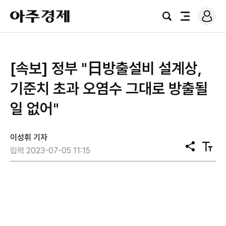
로
아
그
검
전
주
인
색
체
경
메
제
뉴
[속보] 정부 "日방출설비 설계상,
기준치 초과 오염수 그대로 방출될
일 없어"
이성휘 기자
공
텍
입력 2023-07-05 11:15
유
스
트
크
기