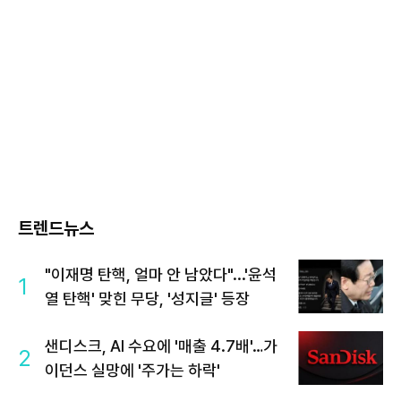
트렌드뉴스
"이재명 탄핵, 얼마 안 남았다"...'윤석
1
열 탄핵' 맞힌 무당, '성지글' 등장
샌디스크, AI 수요에 '매출 4.7배'…가
2
이던스 실망에 '주가는 하락'