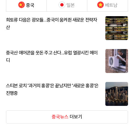
중국
일본
베트남
희토류 다음은 광모듈…중국이 움켜쥔 새로운 전략자
산
중국산 에어콘을 웃돈 주고 산다...유럽 열광시킨 메이
디
스티븐 로치 '과거의 홍콩'은 끝났지만 '새로운 홍콩'은
진행중
중국뉴스
더보기