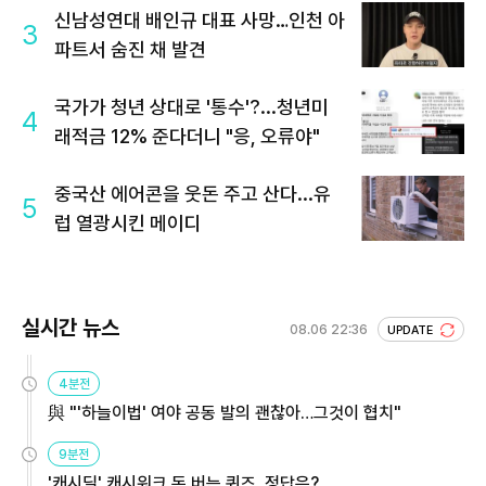
신남성연대 배인규 대표 사망…인천 아
3
파트서 숨진 채 발견
국가가 청년 상대로 '통수'?...청년미
4
래적금 12% 준다더니 "응, 오류야"
중국산 에어콘을 웃돈 주고 산다...유
5
럽 열광시킨 메이디
실시간 뉴스
08.06 22:36
UPDATE
4분전
與 "'하늘이법' 여야 공동 발의 괜찮아…그것이 협치"
9분전
'캐시딜' 캐시워크 돈 버는 퀴즈, 정답은?