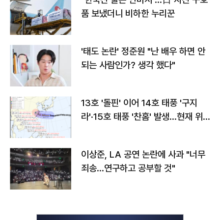
품 보냈더니 비하한 누리꾼
'태도 논란' 정준원 "난 배우 하면 안
되는 사람인가? 생각 했다"
13호 '돌핀' 이어 14호 태풍 '구지
라'·15호 태풍 '찬홈' 발생…현재 위
치와 이동경로는?
이상준, LA 공연 논란에 사과 "너무
죄송…연구하고 공부할 것"