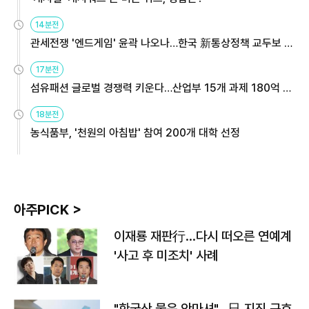
14분전
관세전쟁 '엔드게임' 윤곽 나오나…한국 新통상정책 교두보 활
용해야
17분전
섬유패션 글로벌 경쟁력 키운다…산업부 15개 과제 180억 지
원
18분전
농식품부, '천원의 아침밥' 참여 200개 대학 선정
아주PICK >
이재룡 재판行…다시 떠오른 연예계
'사고 후 미조치' 사례
"한국산 물은 안마셔"…日 지진 구호