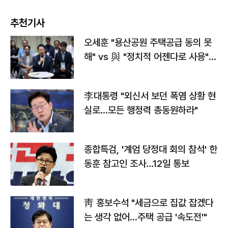
추천기사
오세훈 "용산공원 주택공급 동의 못
해" vs 與 "정치적 어젠다로 사용"
맞불
李대통령 "외신서 보던 폭염 상황 현
실로…모든 행정력 총동원하라"
종합특검, '계엄 당정대 회의 참석' 한
동훈 참고인 조사...12일 통보
靑 홍보수석 "세금으로 집값 잡겠다
는 생각 없어…주택 공급 '속도전'"