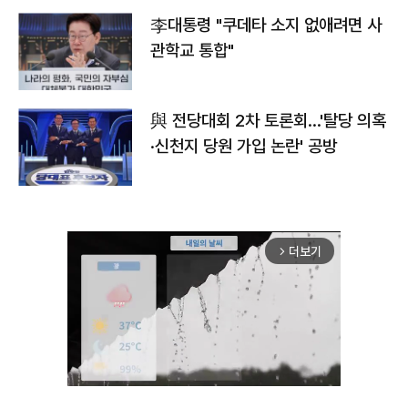
李대통령 "쿠데타 소지 없애려면 사
관학교 통합"
與 전당대회 2차 토론회…'탈당 의혹
·신천지 당원 가입 논란' 공방
더보기
arrow_forward_ios