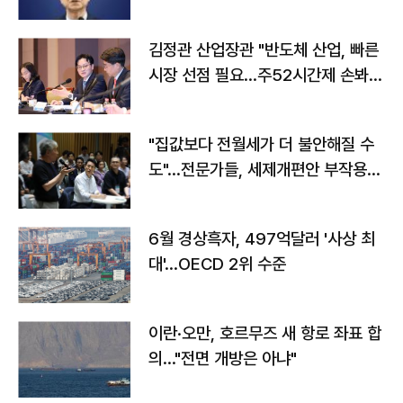
김정관 산업장관 "반도체 산업, 빠른
시장 선점 필요…주52시간제 손봐
야"
"집값보다 전월세가 더 불안해질 수
도"…전문가들, 세제개편안 부작용
우려
6월 경상흑자, 497억달러 '사상 최
대'…OECD 2위 수준
이란·오만, 호르무즈 새 항로 좌표 합
의…"전면 개방은 아냐"