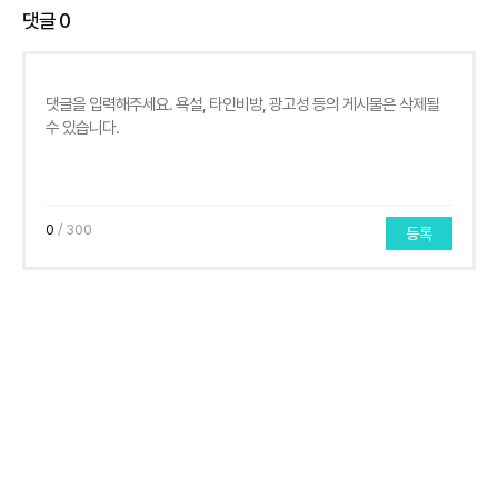
댓글
0
0
/ 300
등록