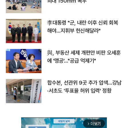
최대 150㎜ 폭우
李대통령 "군, 내란 이후 신뢰 회복
해야…지휘부 헌신해달라"
與, 부동산 세제 개편안 비판 오세훈
에 '맹공'…"공급 억제기"
합수본, 선관위 9곳 추가 압색…강남
·서초도 '투표율 허위 입력' 정황
더보기
arrow_forward_ios