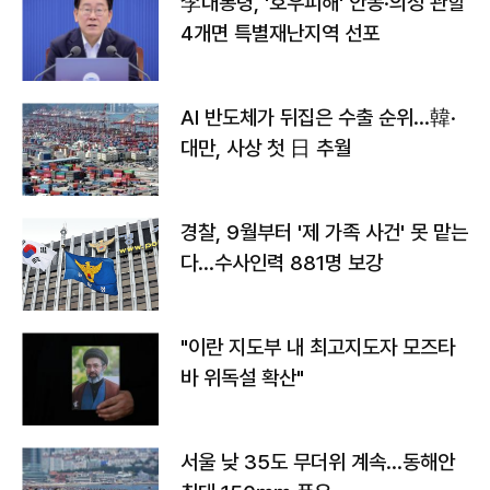
李대통령, '호우피해' 안동·의성 관할
4개면 특별재난지역 선포
AI 반도체가 뒤집은 수출 순위…韓·
대만, 사상 첫 日 추월
경찰, 9월부터 '제 가족 사건' 못 맡는
다…수사인력 881명 보강
"이란 지도부 내 최고지도자 모즈타
바 위독설 확산"
서울 낮 35도 무더위 계속…동해안