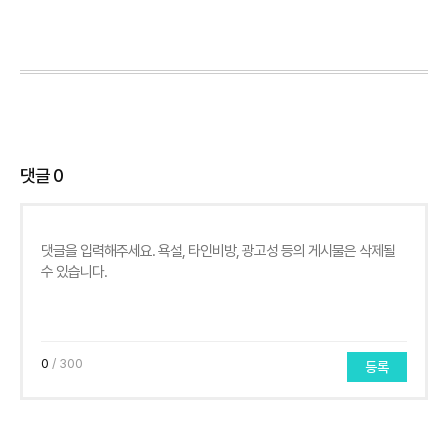
댓글
0
0
/ 300
등록