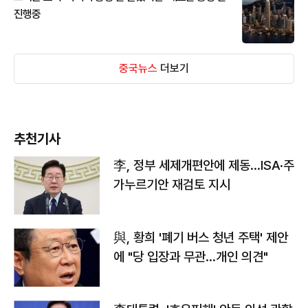
진행중
중국뉴스
더보기
추천기사
李, 정부 세제개편안에 제동…ISA·주
가누르기안 재검토 지시
與, 황희 '폐기 버스 청년 주택' 제안
에 "당 입장과 무관…개인 의견"