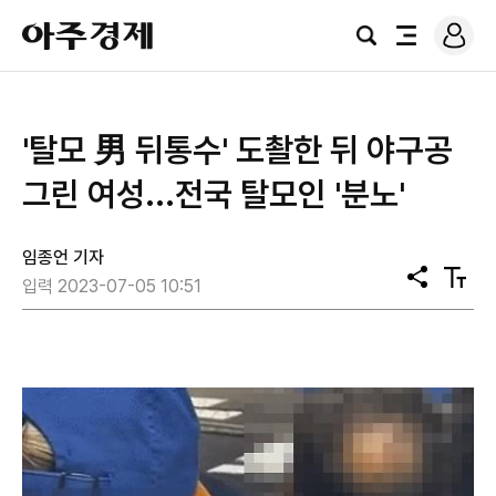
로
아
그
검
전
주
인
색
체
경
메
제
뉴
'탈모 男 뒤통수' 도촬한 뒤 야구공
그린 여성...전국 탈모인 '분노'
임종언 기자
공
텍
입력 2023-07-05 10:51
유
스
트
크
기