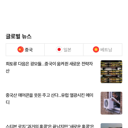
글로벌 뉴스
중국
일본
베트남
희토류 다음은 광모듈…중국이 움켜쥔 새로운 전략자
산
중국산 에어콘을 웃돈 주고 산다...유럽 열광시킨 메이
디
스티븐 로치 '과거의 홍콩'은 끝났지만 '새로운 홍콩'은