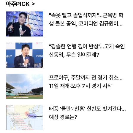
아주PICK >
"속옷 빨고 졸업식까지"…근육병 학
생 돌본 공익, 코미디언 김규원이었
다
"경솔한 언행 깊이 반성"…고개 숙인
신동엽, 무슨 일이길래?
프로야구, 주말까지 전 경기 취소…
11일 재개·오후 7시 경기 시작
태풍 '돌핀'·'찬홈' 한반도 빗겨간다…
예상 경로는?