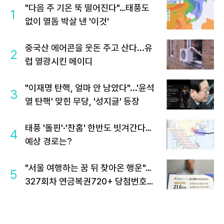
"다음 주 기온 뚝 떨어진다"…태풍도
1
없이 열돔 박살 낸 '이것'
중국산 에어콘을 웃돈 주고 산다...유
2
럽 열광시킨 메이디
"이재명 탄핵, 얼마 안 남았다"...'윤석
3
열 탄핵' 맞힌 무당, '성지글' 등장
태풍 '돌핀'·'찬홈' 한반도 빗겨간다…
4
예상 경로는?
"서울 여행하는 꿈 뒤 찾아온 행운"…
5
327회차 연금복권720+ 당첨번호조
회 주목