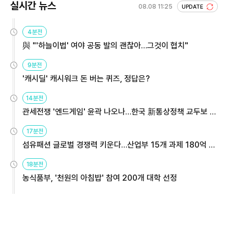
실시간 뉴스
08.08 11:25
UPDATE
4분전
與 "'하늘이법' 여야 공동 발의 괜찮아…그것이 협치"
9분전
'캐시딜' 캐시워크 돈 버는 퀴즈, 정답은?
14분전
관세전쟁 '엔드게임' 윤곽 나오나…한국 新통상정책 교두보 활
용해야
17분전
섬유패션 글로벌 경쟁력 키운다…산업부 15개 과제 180억 지
원
18분전
농식품부, '천원의 아침밥' 참여 200개 대학 선정