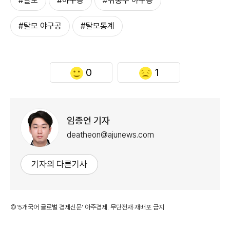
#탈모
#야구공
#뒤통수 야구공
#탈모 야구공
#탈모통계
0
1
임종언 기자
deatheon@ajunews.com
기자의 다른기사
©'5개국어 글로벌 경제신문' 아주경제. 무단전재·재배포 금지