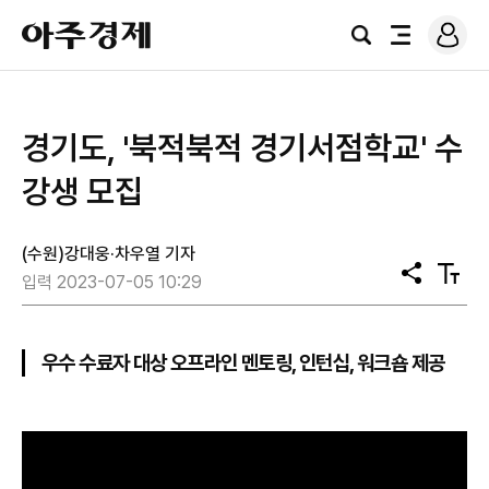
로
아
그
검
전
주
인
색
체
경
메
제
뉴
경기도, '북적북적 경기서점학교' 수
강생 모집
(수원)강대웅·차우열 기자
공
텍
입력 2023-07-05 10:29
유
스
트
크
기
우수 수료자 대상 오프라인 멘토링, 인턴십, 워크숍 제공