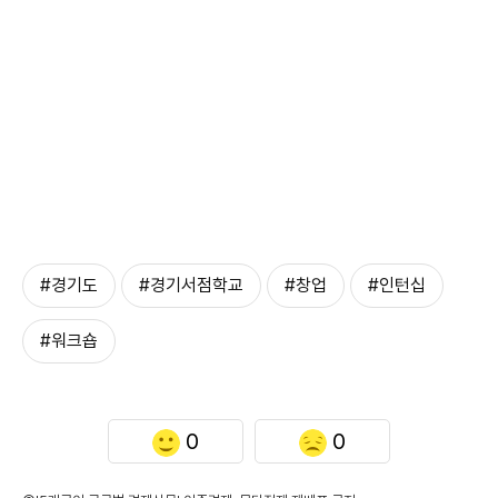
#경기도
#경기서점학교
#창업
#인턴십
#워크숍
0
0