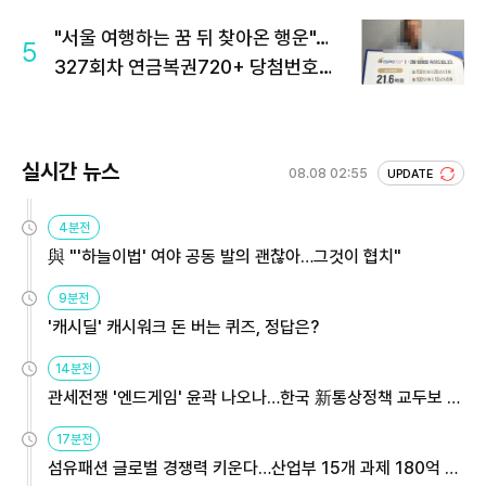
"서울 여행하는 꿈 뒤 찾아온 행운"…
5
327회차 연금복권720+ 당첨번호조
회 주목
실시간 뉴스
08.08 02:55
UPDATE
4분전
與 "'하늘이법' 여야 공동 발의 괜찮아…그것이 협치"
9분전
'캐시딜' 캐시워크 돈 버는 퀴즈, 정답은?
14분전
관세전쟁 '엔드게임' 윤곽 나오나…한국 新통상정책 교두보 활
용해야
17분전
섬유패션 글로벌 경쟁력 키운다…산업부 15개 과제 180억 지