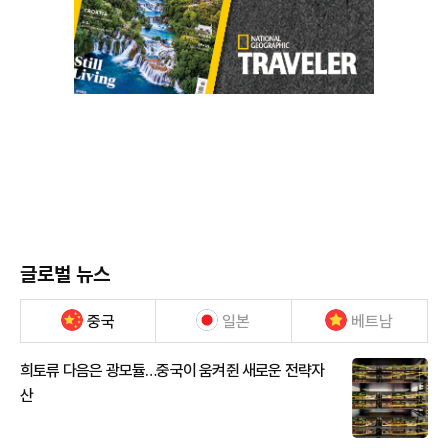
글로벌 뉴스
중국
일본
베트남
희토류 다음은 광모듈…중국이 움켜쥔 새로운 전략자
산