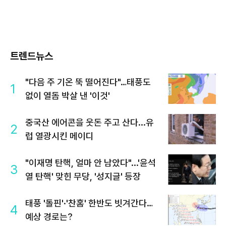
트렌드뉴스
"다음 주 기온 뚝 떨어진다"…태풍도
1
없이 열돔 박살 낸 '이것'
중국산 에어콘을 웃돈 주고 산다...유
2
럽 열광시킨 메이디
"이재명 탄핵, 얼마 안 남았다"...'윤석
3
열 탄핵' 맞힌 무당, '성지글' 등장
태풍 '돌핀'·'찬홈' 한반도 빗겨간다…
4
예상 경로는?