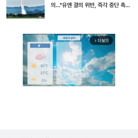
의…"유엔 결의 위반, 즉각 중단 촉
구"
더보기
arrow_forward_ios
Mute