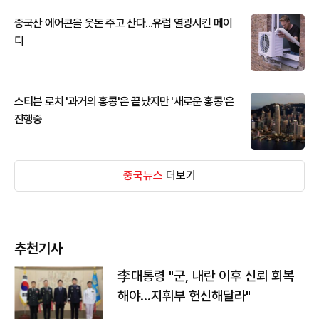
중국산 에어콘을 웃돈 주고 산다...유럽 열광시킨 메이
디
스티븐 로치 '과거의 홍콩'은 끝났지만 '새로운 홍콩'은
진행중
중국뉴스
더보기
추천기사
李대통령 "군, 내란 이후 신뢰 회복
해야…지휘부 헌신해달라"