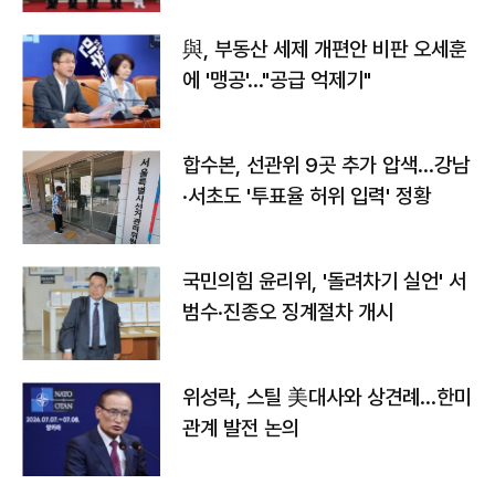
與, 부동산 세제 개편안 비판 오세훈
에 '맹공'…"공급 억제기"
합수본, 선관위 9곳 추가 압색…강남
·서초도 '투표율 허위 입력' 정황
국민의힘 윤리위, '돌려차기 실언' 서
범수·진종오 징계절차 개시
위성락, 스틸 美대사와 상견례…한미
관계 발전 논의