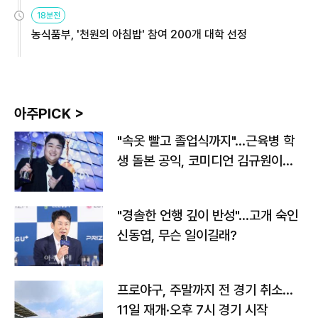
원
18분전
농식품부, '천원의 아침밥' 참여 200개 대학 선정
아주PICK >
"속옷 빨고 졸업식까지"…근육병 학
생 돌본 공익, 코미디언 김규원이었
다
"경솔한 언행 깊이 반성"…고개 숙인
신동엽, 무슨 일이길래?
프로야구, 주말까지 전 경기 취소…
11일 재개·오후 7시 경기 시작