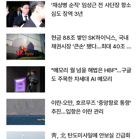
'채상병 순직' 임성근 전 사단장 항소
심도 징역 3년
현금 88조 쌓인 SK하이닉스, 국내
채권시장 '큰손' 됐다…최대 40조 투
자
"메모리 월 넘을 해법은 HBF"…구글
도 주목한 차세대 AI 메모리
이란·오만, 호르무즈 '중앙항로 통항'
추진…입항은 이란 관리
靑, 北 탄도미사일에 안보실 긴급회