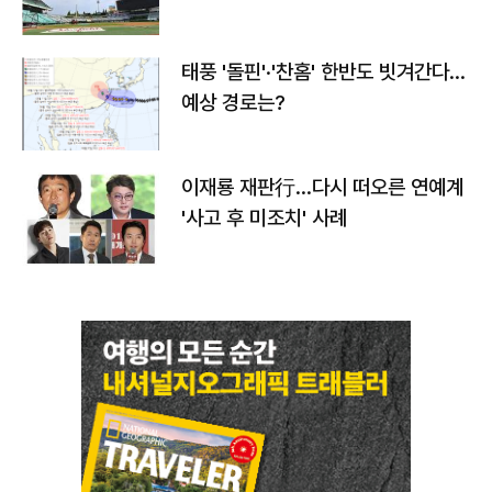
태풍 '돌핀'·'찬홈' 한반도 빗겨간다…
예상 경로는?
이재룡 재판行…다시 떠오른 연예계
'사고 후 미조치' 사례