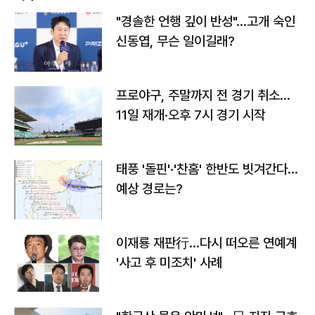
"경솔한 언행 깊이 반성"…고개 숙인
신동엽, 무슨 일이길래?
프로야구, 주말까지 전 경기 취소…
11일 재개·오후 7시 경기 시작
태풍 '돌핀'·'찬홈' 한반도 빗겨간다…
예상 경로는?
이재룡 재판行…다시 떠오른 연예계
'사고 후 미조치' 사례