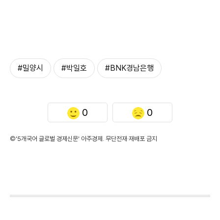
#밀양시
#박일호
#BNK경남은행
0
0
©'5개국어 글로벌 경제신문' 아주경제. 무단전재·재배포 금지