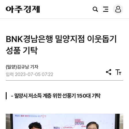
로
아
그
검
전
주
인
색
체
경
메
제
뉴
BNK경남은행 밀양지점 이웃돕기
성품 기탁
(밀양)김규남 기자
공
텍
입력 2023-07-05 07:22
유
스
트
크
기
- 밀양시 저소득 계층 위한 선풍기 150대 기탁