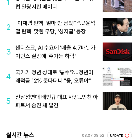
1
럽 열광시킨 메이디
"이재명 탄핵, 얼마 안 남았다"...'윤석
2
열 탄핵' 맞힌 무당, '성지글' 등장
샌디스크, AI 수요에 '매출 4.7배'…가
3
이던스 실망에 '주가는 하락'
국가가 청년 상대로 '통수'?...청년미
4
래적금 12% 준다더니 "응, 오류야"
신남성연대 배인규 대표 사망…인천 아
5
파트서 숨진 채 발견
실시간 뉴스
08.07 08:52
UPDATE