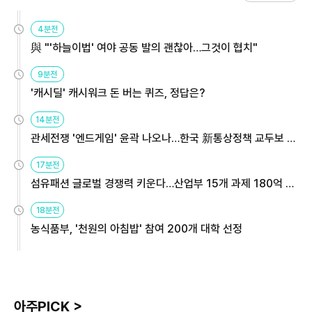
4분전
與 "'하늘이법' 여야 공동 발의 괜찮아…그것이 협치"
9분전
'캐시딜' 캐시워크 돈 버는 퀴즈, 정답은?
14분전
관세전쟁 '엔드게임' 윤곽 나오나…한국 新통상정책 교두보 활
용해야
17분전
섬유패션 글로벌 경쟁력 키운다…산업부 15개 과제 180억 지
원
18분전
농식품부, '천원의 아침밥' 참여 200개 대학 선정
아주PICK >