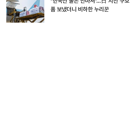
"한국산 물은 안마셔"…日 지진 구호
품 보냈더니 비하한 누리꾼