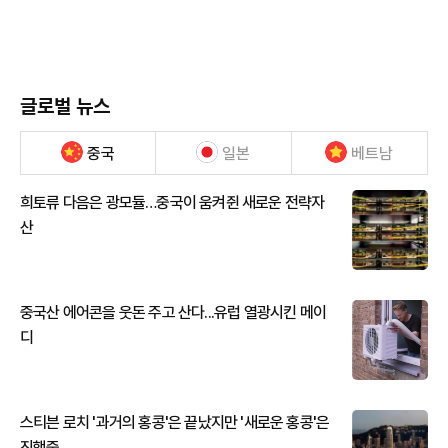
글로벌 뉴스
중국
일본
베트남
희토류 다음은 광모듈…중국이 움켜쥔 새로운 전략자
산
중국산 에어콘을 웃돈 주고 산다...유럽 열광시킨 메이
디
스티븐 로치 '과거의 홍콩'은 끝났지만 '새로운 홍콩'은
진행중