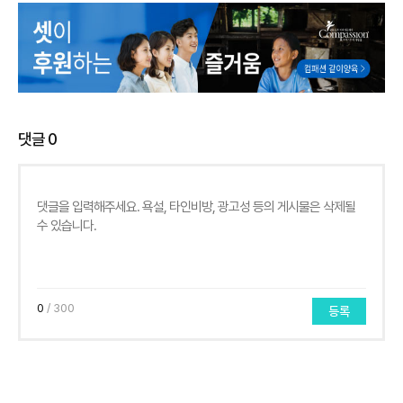
댓글
0
0
/ 300
등록