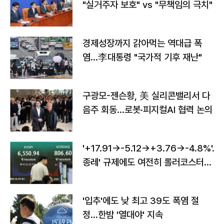
"실거주자 보호" vs "무책임의 극치"
경제성장까지 갉아먹는 역대급 폭
염…李대통령 "국가적 기후 재난"
구광모-젠슨황, 美 실리콘밸리서 다
음주 회동…로봇·피지컬AI 협력 논의
'+17.91→-5.12→+3.76→-4.8%'…'
종레' 규제에도 여전히 롤러코스터
타는 코스피
'입추'에도 낮 최고 39도 폭염 절
정…한밤 '열대야' 지속