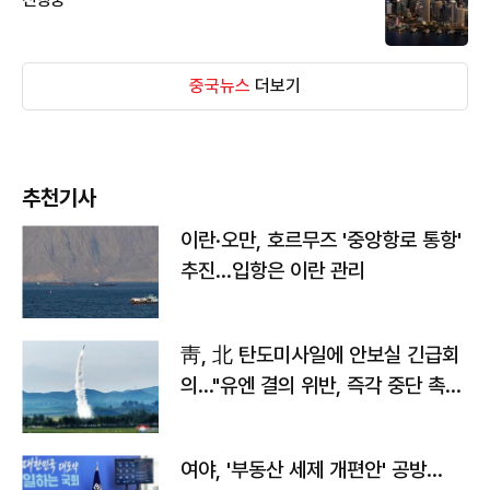
중국뉴스
더보기
추천기사
이란·오만, 호르무즈 '중앙항로 통항'
추진…입항은 이란 관리
靑, 北 탄도미사일에 안보실 긴급회
의…"유엔 결의 위반, 즉각 중단 촉
구"
여야, '부동산 세제 개편안' 공방…