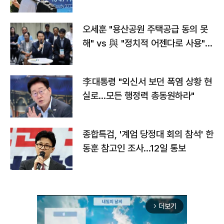
오세훈 "용산공원 주택공급 동의 못
해" vs 與 "정치적 어젠다로 사용"
맞불
李대통령 "외신서 보던 폭염 상황 현
실로…모든 행정력 총동원하라"
종합특검, '계엄 당정대 회의 참석' 한
동훈 참고인 조사...12일 통보
더보기
arrow_forward_ios