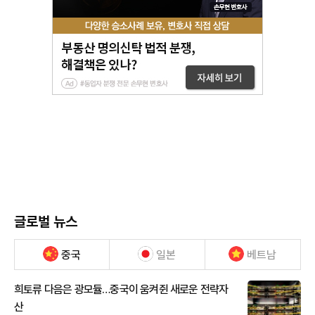
글로벌 뉴스
중국
일본
베트남
희토류 다음은 광모듈…중국이 움켜쥔 새로운 전략자
산