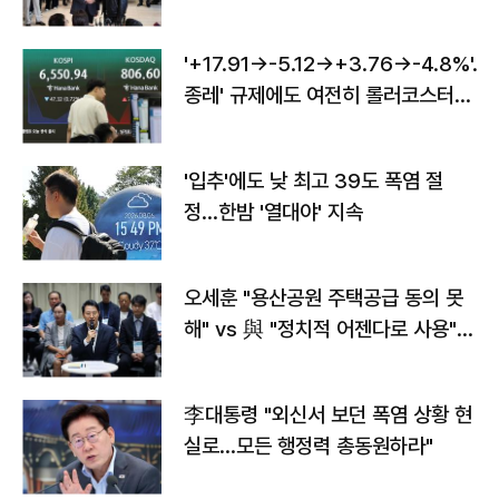
'+17.91→-5.12→+3.76→-4.8%'…'
종레' 규제에도 여전히 롤러코스터
타는 코스피
'입추'에도 낮 최고 39도 폭염 절
정…한밤 '열대야' 지속
오세훈 "용산공원 주택공급 동의 못
해" vs 與 "정치적 어젠다로 사용"
맞불
李대통령 "외신서 보던 폭염 상황 현
실로…모든 행정력 총동원하라"