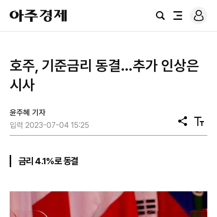
로
아
그
검
전
주
인
색
체
경
메
제
뉴
호주, 기준금리 동결…추가 인상은
시사
윤주혜 기자
공
텍
입력 2023-07-04 15:25
유
스
트
크
기
금리 4.1%로 동결