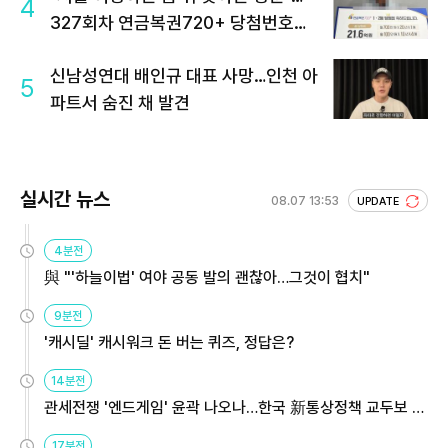
4
327회차 연금복권720+ 당첨번호조
회 주목
신남성연대 배인규 대표 사망…인천 아
5
파트서 숨진 채 발견
실시간 뉴스
08.07 13:53
UPDATE
4분전
與 "'하늘이법' 여야 공동 발의 괜찮아…그것이 협치"
9분전
'캐시딜' 캐시워크 돈 버는 퀴즈, 정답은?
14분전
관세전쟁 '엔드게임' 윤곽 나오나…한국 新통상정책 교두보 활
용해야
17분전