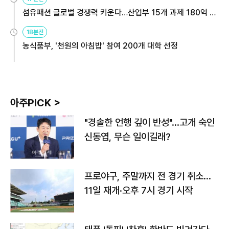
섬유패션 글로벌 경쟁력 키운다…산업부 15개 과제 180억 지
원
18분전
농식품부, '천원의 아침밥' 참여 200개 대학 선정
아주PICK >
"경솔한 언행 깊이 반성"…고개 숙인
신동엽, 무슨 일이길래?
프로야구, 주말까지 전 경기 취소…
11일 재개·오후 7시 경기 시작