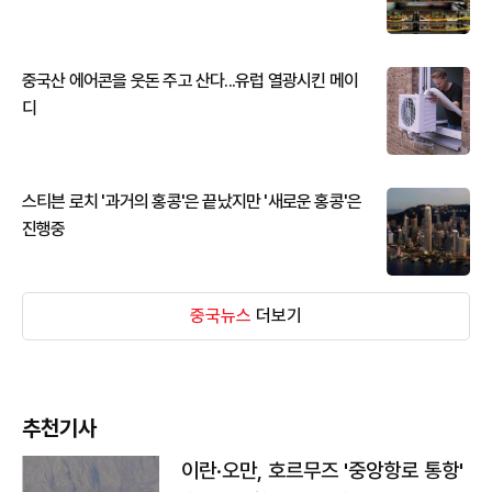
중국산 에어콘을 웃돈 주고 산다...유럽 열광시킨 메이
디
스티븐 로치 '과거의 홍콩'은 끝났지만 '새로운 홍콩'은
진행중
중국뉴스
더보기
추천기사
이란·오만, 호르무즈 '중앙항로 통항'