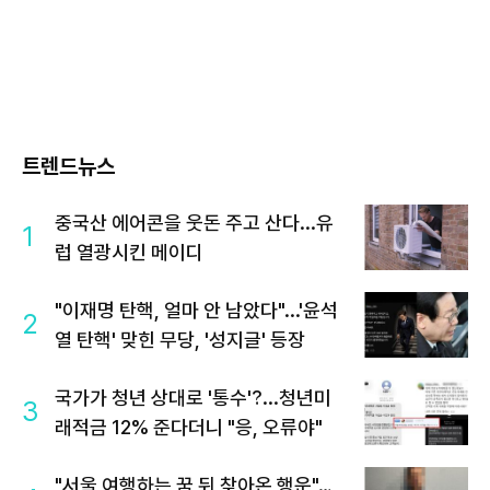
트렌드뉴스
중국산 에어콘을 웃돈 주고 산다...유
1
럽 열광시킨 메이디
"이재명 탄핵, 얼마 안 남았다"...'윤석
2
열 탄핵' 맞힌 무당, '성지글' 등장
국가가 청년 상대로 '통수'?...청년미
3
래적금 12% 준다더니 "응, 오류야"
"서울 여행하는 꿈 뒤 찾아온 행운"…