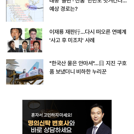
태풍 '돌핀'·'찬홈' 한반도 빗겨간다…
예상 경로는?
이재룡 재판行…다시 떠오른 연예계
'사고 후 미조치' 사례
"한국산 물은 안마셔"…日 지진 구호
품 보냈더니 비하한 누리꾼