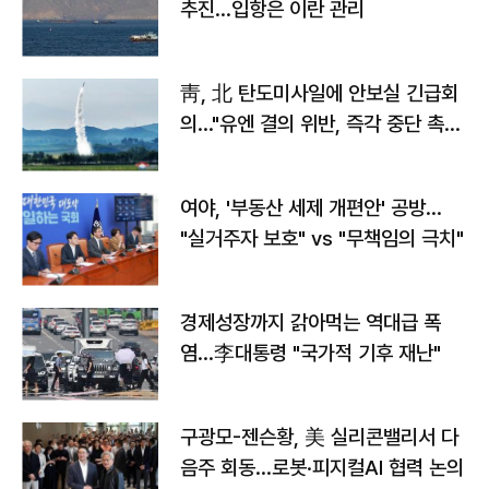
추진…입항은 이란 관리
靑, 北 탄도미사일에 안보실 긴급회
의…"유엔 결의 위반, 즉각 중단 촉
구"
여야, '부동산 세제 개편안' 공방…
"실거주자 보호" vs "무책임의 극치"
경제성장까지 갉아먹는 역대급 폭
염…李대통령 "국가적 기후 재난"
구광모-젠슨황, 美 실리콘밸리서 다
음주 회동…로봇·피지컬AI 협력 논의