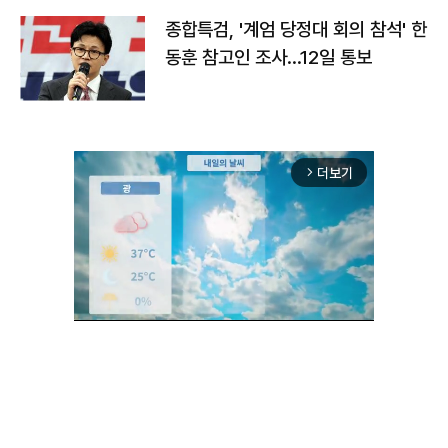
종합특검, '계엄 당정대 회의 참석' 한
동훈 참고인 조사...12일 통보
더보기
arrow_forward_ios
Unmute