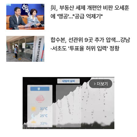
與, 부동산 세제 개편안 비판 오세훈
에 '맹공'…"공급 억제기"
합수본, 선관위 9곳 추가 압색…강남
·서초도 '투표율 허위 입력' 정황
더보기
arrow_forward_ios