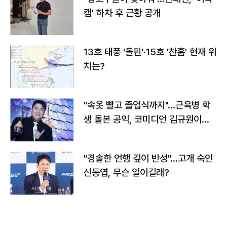
캠' 하차 후 근황 공개
13호 태풍 '돌핀'·15호 '찬홈' 현재 위
치는?
"속옷 빨고 졸업식까지"…근육병 학
생 돌본 공익, 코미디언 김규원이었
다
"경솔한 언행 깊이 반성"…고개 숙인
신동엽, 무슨 일이길래?