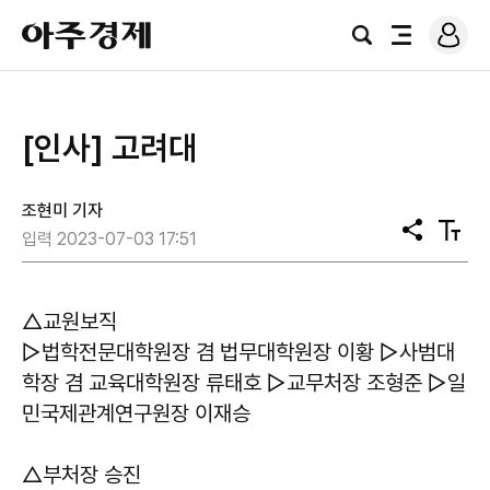
로
아
그
검
전
주
인
색
체
경
메
제
뉴
​[인사] 고려대
조현미 기자
공
텍
입력 2023-07-03 17:51
유
스
트
크
기
△교원보직
▷법학전문대학원장 겸 법무대학원장 이황 ▷사범대
학장 겸 교육대학원장 류태호 ▷교무처장 조형준 ▷일
민국제관계연구원장 이재승
△부처장 승진