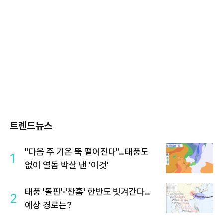
트렌드뉴스
"다음 주 기온 뚝 떨어진다"…태풍도
1
없이 열돔 박살 낸 '이것'
태풍 '돌핀'·'찬홈' 한반도 빗겨간다…
2
예상 경로는?