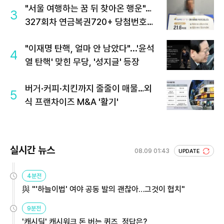
"서울 여행하는 꿈 뒤 찾아온 행운"…
3
327회차 연금복권720+ 당첨번호조
회 주목
"이재명 탄핵, 얼마 안 남았다"...'윤석
4
열 탄핵' 맞힌 무당, '성지글' 등장
버거·커피·치킨까지 줄줄이 매물…외
5
식 프랜차이즈 M&A '활기'
실시간 뉴스
08.09 01:43
UPDATE
4분전
與 "'하늘이법' 여야 공동 발의 괜찮아…그것이 협치"
9분전
'캐시딜' 캐시워크 돈 버는 퀴즈, 정답은?