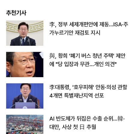
추천기사
李, 정부 세제개편안에 제동…ISA·주
가누르기안 재검토 지시
與, 황희 '폐기 버스 청년 주택' 제안
에 "당 입장과 무관…개인 의견"
李대통령, '호우피해' 안동·의성 관할
4개면 특별재난지역 선포
AI 반도체가 뒤집은 수출 순위…韓·
대만, 사상 첫 日 추월