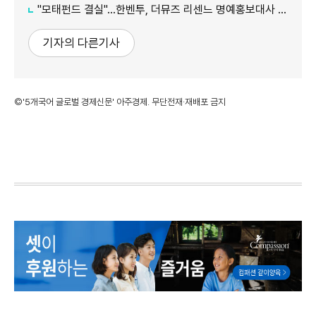
"모태펀드 결실"…한벤투, 더뮤즈 리센느 명예홍보대사 임명
기자의 다른기사
©'5개국어 글로벌 경제신문' 아주경제. 무단전재·재배포 금지