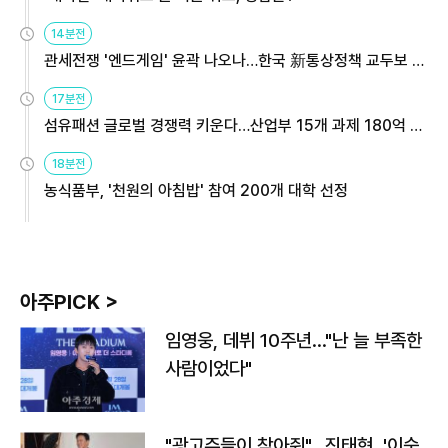
14분전
관세전쟁 '엔드게임' 윤곽 나오나…한국 新통상정책 교두보 활
용해야
17분전
섬유패션 글로벌 경쟁력 키운다…산업부 15개 과제 180억 지
원
18분전
농식품부, '천원의 아침밥' 참여 200개 대학 선정
아주PICK >
임영웅, 데뷔 10주년…"난 늘 부족한
사람이었다"
"광고주들이 찾아줘"…진태현, '이숙