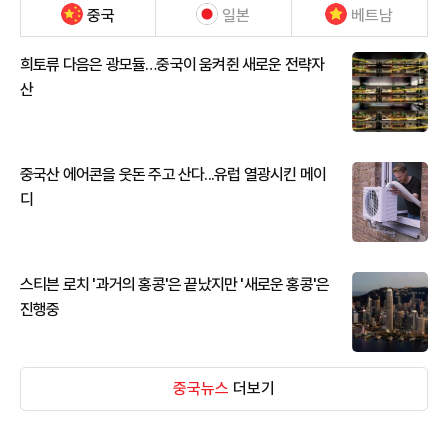
중국
일본
베트남
희토류 다음은 광모듈…중국이 움켜쥔 새로운 전략자
산
중국산 에어콘을 웃돈 주고 산다...유럽 열광시킨 메이
디
스티븐 로치 '과거의 홍콩'은 끝났지만 '새로운 홍콩'은
진행중
중국뉴스
더보기