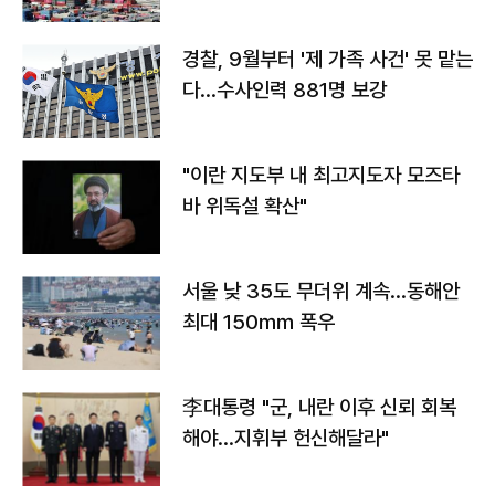
경찰, 9월부터 '제 가족 사건' 못 맡는
다…수사인력 881명 보강
"이란 지도부 내 최고지도자 모즈타
바 위독설 확산"
서울 낮 35도 무더위 계속…동해안
최대 150㎜ 폭우
李대통령 "군, 내란 이후 신뢰 회복
해야…지휘부 헌신해달라"