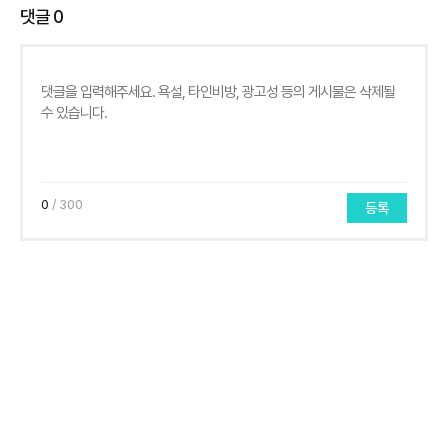
댓글
0
0
/ 300
등록