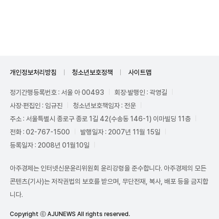
Mute
개인정보처리방침
청소년보호정책
사이트맵
정기간행등록번호 : 서울 아 00493
회장·발행인 : 곽영길
사장·편집인 : 임규진
청소년보호책임자 : 전운
주소 : 서울특별시 종로구 종로 1길 42(수송동 146-1) 이마빌딩 11층
전화 : 02-767-1500
발행일자 : 2007년 11월 15일
등록일자 : 2008년 01월10일
아주경제는 인터넷신문윤리위원회 윤리강령을 준수합니다. 아주경제의 모든
콘텐츠(기사)는 저작권법의 보호를 받으며, 무단전재, 복사, 배포 등을 금지합
니다.
Copyright ⓒ AJUNEWS All rights reserved.