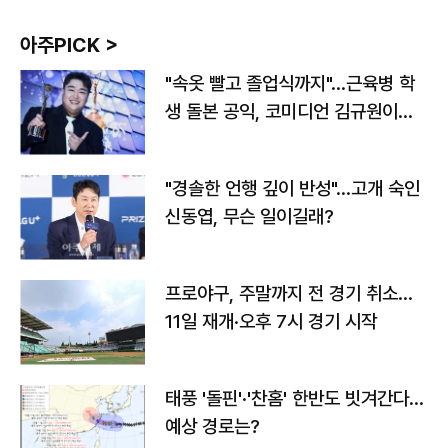
아주PICK >
"속옷 빨고 졸업식까지"…근육병 학
생 돌본 공익, 코미디언 김규원이었
다
"경솔한 언행 깊이 반성"…고개 숙인
신동엽, 무슨 일이길래?
프로야구, 주말까지 전 경기 취소…
11일 재개·오후 7시 경기 시작
태풍 '돌핀'·'찬홈' 한반도 빗겨간다…
예상 경로는?