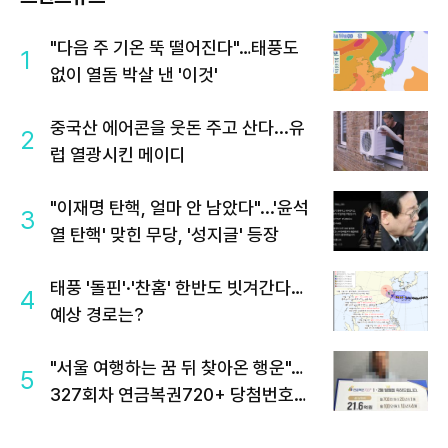
"다음 주 기온 뚝 떨어진다"…태풍도
1
없이 열돔 박살 낸 '이것'
중국산 에어콘을 웃돈 주고 산다...유
2
럽 열광시킨 메이디
"이재명 탄핵, 얼마 안 남았다"...'윤석
3
열 탄핵' 맞힌 무당, '성지글' 등장
태풍 '돌핀'·'찬홈' 한반도 빗겨간다…
4
예상 경로는?
"서울 여행하는 꿈 뒤 찾아온 행운"…
5
327회차 연금복권720+ 당첨번호조
회 주목