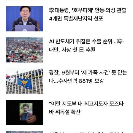
李대통령, '호우피해' 안동·의성 관할
4개면 특별재난지역 선포
AI 반도체가 뒤집은 수출 순위…韓·
대만, 사상 첫 日 추월
경찰, 9월부터 '제 가족 사건' 못 맡는
다…수사인력 881명 보강
"이란 지도부 내 최고지도자 모즈타
바 위독설 확산"