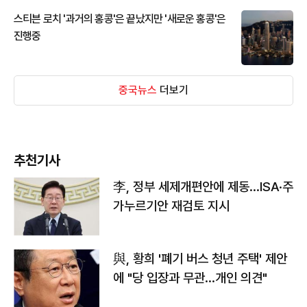
스티븐 로치 '과거의 홍콩'은 끝났지만 '새로운 홍콩'은
진행중
중국뉴스
더보기
추천기사
李, 정부 세제개편안에 제동…ISA·주
가누르기안 재검토 지시
與, 황희 '폐기 버스 청년 주택' 제안
에 "당 입장과 무관…개인 의견"