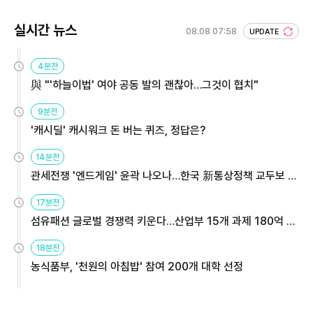
실시간 뉴스
08.08 07:58
UPDATE
4분전
與 "'하늘이법' 여야 공동 발의 괜찮아…그것이 협치"
9분전
'캐시딜' 캐시워크 돈 버는 퀴즈, 정답은?
14분전
관세전쟁 '엔드게임' 윤곽 나오나…한국 新통상정책 교두보 활
용해야
17분전
섬유패션 글로벌 경쟁력 키운다…산업부 15개 과제 180억 지
원
18분전
농식품부, '천원의 아침밥' 참여 200개 대학 선정