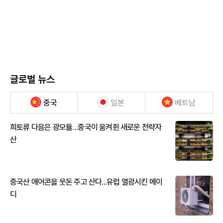
글로벌 뉴스
중국
일본
베트남
희토류 다음은 광모듈…중국이 움켜쥔 새로운 전략자
산
중국산 에어콘을 웃돈 주고 산다...유럽 열광시킨 메이
디