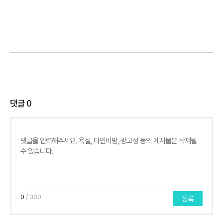
댓글
0
0
/ 300
등록