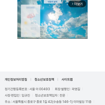
더보기
arrow_forward_ios
Unmute
개인정보처리방침
청소년보호정책
사이트맵
정기간행등록번호 : 서울 아 00493
회장·발행인 : 곽영길
사장·편집인 : 임규진
청소년보호책임자 : 전운
주소 : 서울특별시 종로구 종로 1길 42(수송동 146-1) 이마빌딩 11층