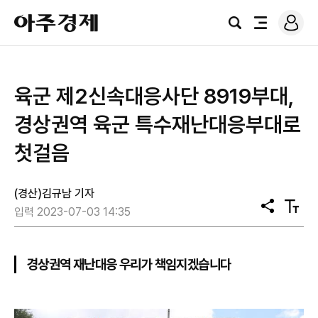
로
아
그
검
전
주
인
색
체
경
메
제
뉴
육군 제2신속대응사단 8919부대,
경상권역 육군 특수재난대응부대로
첫걸음
(경산)김규남 기자
공
텍
입력 2023-07-03 14:35
유
스
트
크
기
경상권역 재난대응 우리가 책임지겠습니다