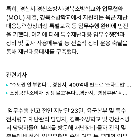
특히, 경산시·경산소방서·경북소방학교와 업무협약
(MOU) 체결, 경북소방학교에서 지원하는 육군 재난
대응능력향상과정 특별교육 등 임무수행 완비에 만전
을 기했다. 여기에 더해 특수재난대응 임무수행철과
장비 및 물자 사용메뉴얼 등 전술적 장비 운용 숙달을
통해 재난대응태세를 구축했다.
관련기사
"수도권 안 부럽다"…경산시, 400억대 펀드로 '스타트업' 정조준
소상공인·소비자 '상생 물꼬'튼다…경산시, '경삼쿠폰' 시행으로 외식비 부담 완화
임무수행 신고 전인 지난달 23일, 육군본부 및 특수
전사령부 재난관리 담당자, 경북소방학교 및 경산소방
서 담당자들이 부대를 방문해 재난장비·물자 관리 및
출동태세 점검, 임무유형별 숙달 여부 등 부대의 임무