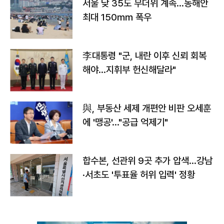
서울 낮 35도 무더위 계속…동해안
최대 150㎜ 폭우
李대통령 "군, 내란 이후 신뢰 회복
해야…지휘부 헌신해달라"
與, 부동산 세제 개편안 비판 오세훈
에 '맹공'…"공급 억제기"
합수본, 선관위 9곳 추가 압색…강남
·서초도 '투표율 허위 입력' 정황