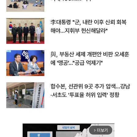
李대통령 "군, 내란 이후 신뢰 회복
해야…지휘부 헌신해달라"
與, 부동산 세제 개편안 비판 오세훈
에 '맹공'…"공급 억제기"
합수본, 선관위 9곳 추가 압색…강남
·서초도 '투표율 허위 입력' 정황
더보기
arrow_forward_ios