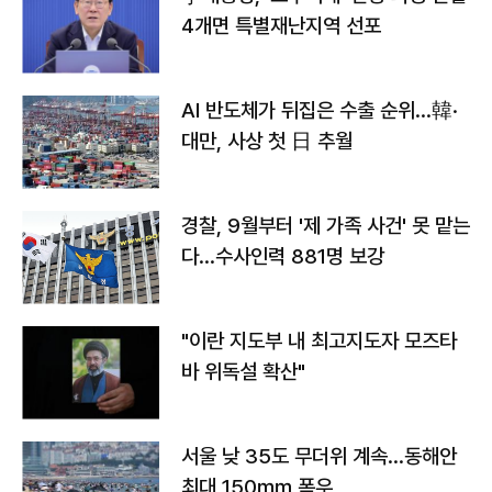
4개면 특별재난지역 선포
AI 반도체가 뒤집은 수출 순위…韓·
대만, 사상 첫 日 추월
경찰, 9월부터 '제 가족 사건' 못 맡는
다…수사인력 881명 보강
"이란 지도부 내 최고지도자 모즈타
바 위독설 확산"
서울 낮 35도 무더위 계속…동해안
최대 150㎜ 폭우