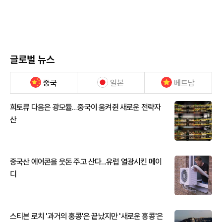
글로벌 뉴스
중국
일본
베트남
희토류 다음은 광모듈…중국이 움켜쥔 새로운 전략자
산
중국산 에어콘을 웃돈 주고 산다...유럽 열광시킨 메이
디
스티븐 로치 '과거의 홍콩'은 끝났지만 '새로운 홍콩'은