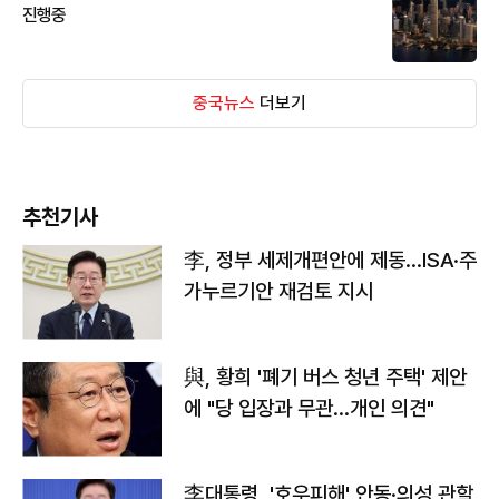
진행중
중국뉴스
더보기
추천기사
李, 정부 세제개편안에 제동…ISA·주
가누르기안 재검토 지시
與, 황희 '폐기 버스 청년 주택' 제안
에 "당 입장과 무관…개인 의견"
李대통령, '호우피해' 안동·의성 관할