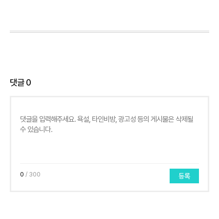
댓글
0
0
/ 300
등록