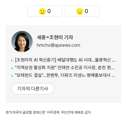
0
0
세종=조현미 기자
hmcho@ajunews.com
[조현미의 AI 혁신중기] 배달대행도 AI 시대…물류혁신 선도하는 부릉
"지역상권 활성화 지원" 인태연 소진공 이사장, 춘천 현장방문
"모태펀드 결실"…한벤투, 더뮤즈 리센느 명예홍보대사 임명
기자의 다른기사
©'5개국어 글로벌 경제신문' 아주경제. 무단전재·재배포 금지