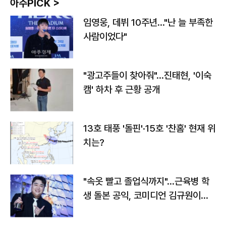
아주PICK >
임영웅, 데뷔 10주년…"난 늘 부족한
사람이었다"
"광고주들이 찾아줘"…진태현, '이숙
캠' 하차 후 근황 공개
13호 태풍 '돌핀'·15호 '찬홈' 현재 위
치는?
"속옷 빨고 졸업식까지"…근육병 학
생 돌본 공익, 코미디언 김규원이었
다