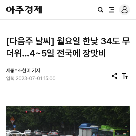
로
아
그
검
전
주
인
색
체
경
메
제
뉴
[다음주 날씨] 월요일 한낮 34도 무
더위…4~5일 전국에 장맛비
세종=조현미 기자
공
텍
입력 2023-07-01 15:00
유
스
트
크
기