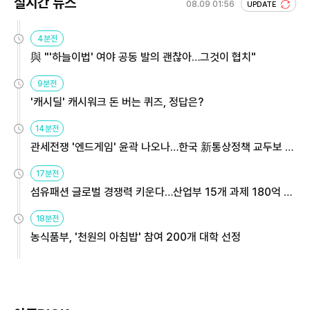
실시간 뉴스
08.09 01:56
UPDATE
4분전
與 "'하늘이법' 여야 공동 발의 괜찮아…그것이 협치"
9분전
'캐시딜' 캐시워크 돈 버는 퀴즈, 정답은?
14분전
관세전쟁 '엔드게임' 윤곽 나오나…한국 新통상정책 교두보 활
용해야
17분전
섬유패션 글로벌 경쟁력 키운다…산업부 15개 과제 180억 지
원
18분전
농식품부, '천원의 아침밥' 참여 200개 대학 선정