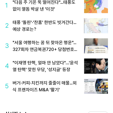
"다음 주 기온 뚝 떨어진다"…태풍도
1
없이 열돔 박살 낸 '이것'
태풍 '돌핀'·'찬홈' 한반도 빗겨간다…
2
예상 경로는?
"서울 여행하는 꿈 뒤 찾아온 행운"…
3
327회차 연금복권720+ 당첨번호조
회 주목
"이재명 탄핵, 얼마 안 남았다"...'윤석
4
열 탄핵' 맞힌 무당, '성지글' 등장
버거·커피·치킨까지 줄줄이 매물…외
5
식 프랜차이즈 M&A '활기'