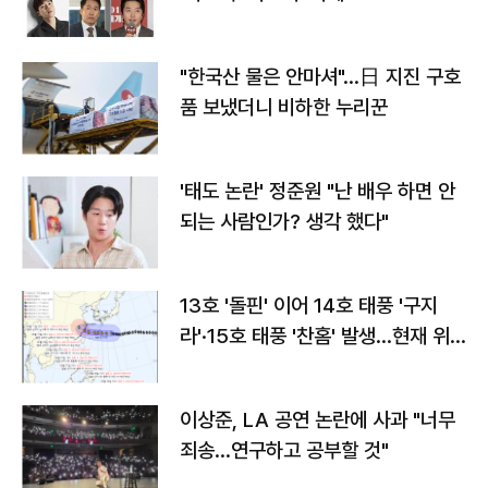
"한국산 물은 안마셔"…日 지진 구호
품 보냈더니 비하한 누리꾼
'태도 논란' 정준원 "난 배우 하면 안
되는 사람인가? 생각 했다"
13호 '돌핀' 이어 14호 태풍 '구지
라'·15호 태풍 '찬홈' 발생…현재 위
치와 이동경로는?
이상준, LA 공연 논란에 사과 "너무
죄송…연구하고 공부할 것"