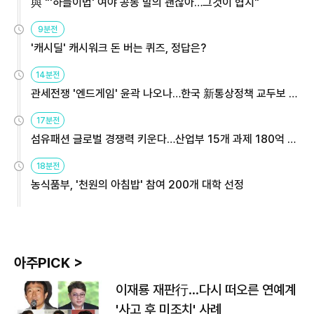
與 "'하늘이법' 여야 공동 발의 괜찮아…그것이 협치"
9분전
'캐시딜' 캐시워크 돈 버는 퀴즈, 정답은?
14분전
관세전쟁 '엔드게임' 윤곽 나오나…한국 新통상정책 교두보 활
용해야
17분전
섬유패션 글로벌 경쟁력 키운다…산업부 15개 과제 180억 지
원
18분전
농식품부, '천원의 아침밥' 참여 200개 대학 선정
아주PICK >
이재룡 재판行…다시 떠오른 연예계
'사고 후 미조치' 사례