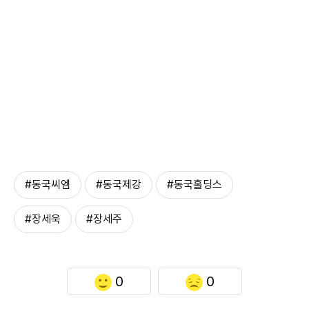
#동국씨엠
#동국제강
#동국홀딩스
#장세욱
#장세주
0
0