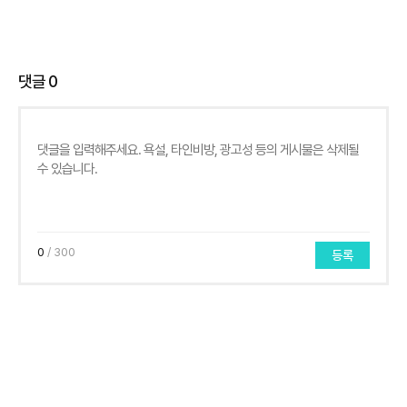
댓글
0
0
/ 300
등록