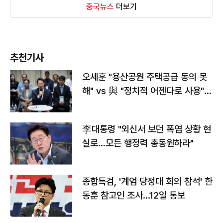
중국뉴스
더보기
추천기사
오세훈 "용산공원 주택공급 동의 못
해" vs 與 "정치적 어젠다로 사용"
맞불
李대통령 "외신서 보던 폭염 상황 현
실로…모든 행정력 총동원하라"
종합특검, '계엄 당정대 회의 참석' 한
동훈 참고인 조사...12일 통보