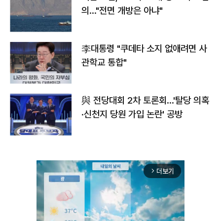
의…"전면 개방은 아냐"
李대통령 "쿠데타 소지 없애려면 사
관학교 통합"
與 전당대회 2차 토론회…'탈당 의혹
·신천지 당원 가입 논란' 공방
더보기
arrow_forward_ios