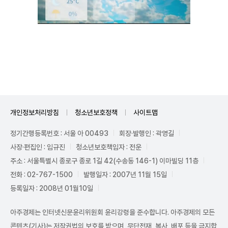
Unmute
개인정보처리방침
청소년보호정책
사이트맵
정기간행등록번호 : 서울 아 00493
회장·발행인 : 곽영길
사장·편집인 : 임규진
청소년보호책임자 : 전운
주소 : 서울특별시 종로구 종로 1길 42(수송동 146-1) 이마빌딩 11층
전화 : 02-767-1500
발행일자 : 2007년 11월 15일
등록일자 : 2008년 01월10일
아주경제는 인터넷신문윤리위원회 윤리강령을 준수합니다. 아주경제의 모든
콘텐츠(기사)는 저작권법의 보호를 받으며, 무단전재, 복사, 배포 등을 금지합