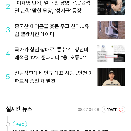
"이재명 탄핵, 얼마 안 남았다"...'윤석
2
열 탄핵' 맞힌 무당, '성지글' 등장
중국산 에어콘을 웃돈 주고 산다...유
3
럽 열광시킨 메이디
국가가 청년 상대로 '통수'?...청년미
4
래적금 12% 준다더니 "응, 오류야"
신남성연대 배인규 대표 사망…인천 아
5
파트서 숨진 채 발견
실시간 뉴스
08.07 06:08
UPDATE
4분전