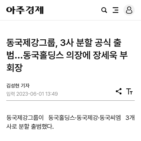
로
아
그
검
전
주
인
색
체
경
메
제
뉴
동국제강그룹, 3사 분할 공식 출
범...동국홀딩스 의장에 장세욱 부
회장
김성현 기자
공
텍
입력 2023-06-01 13:49
유
스
트
크
기
동국제강그룹이 동국홀딩스·동국제강·동국씨엠 3개
사로 분할 출범했다.