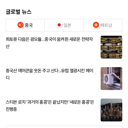
글로벌 뉴스
중국
일본
베트남
희토류 다음은 광모듈…중국이 움켜쥔 새로운 전략자
산
중국산 에어콘을 웃돈 주고 산다...유럽 열광시킨 메이
디
스티븐 로치 '과거의 홍콩'은 끝났지만 '새로운 홍콩'은
진행중