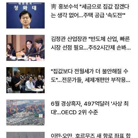
靑 홍보수석 "세금으로 집값 잡겠다
는 생각 없어…주택 공급 '속도전'"
김정관 산업장관 "반도체 산업, 빠른
시장 선점 필요…주52시간제 손봐
야"
"집값보다 전월세가 더 불안해질 수
도"…전문가들, 세제개편안 부작용
우려
6월 경상흑자, 497억달러 '사상 최
대'…OECD 2위 수준
이란·오만, 호르무즈 새 항로 좌표 합