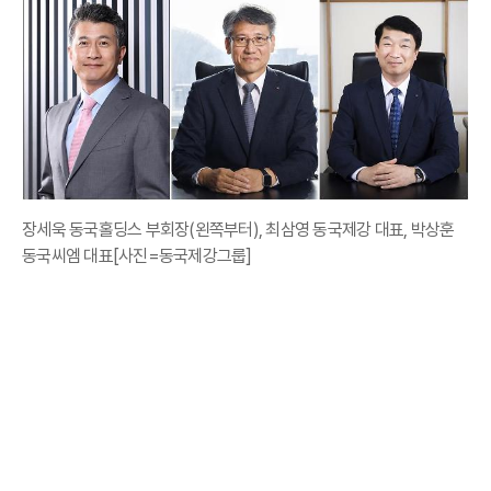
장세욱 동국홀딩스 부회장(왼쪽부터), 최삼영 동국제강 대표, 박상훈
동국씨엠 대표[사진=동국제강그룹]