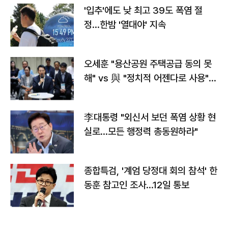
'입추'에도 낮 최고 39도 폭염 절
정…한밤 '열대야' 지속
오세훈 "용산공원 주택공급 동의 못
해" vs 與 "정치적 어젠다로 사용"
맞불
李대통령 "외신서 보던 폭염 상황 현
실로…모든 행정력 총동원하라"
종합특검, '계엄 당정대 회의 참석' 한
동훈 참고인 조사...12일 통보