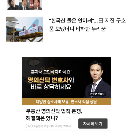
"한국산 물은 안마셔"…日 지진 구호
품 보냈더니 비하한 누리꾼