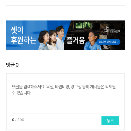
댓글
0
0
/ 300
등록