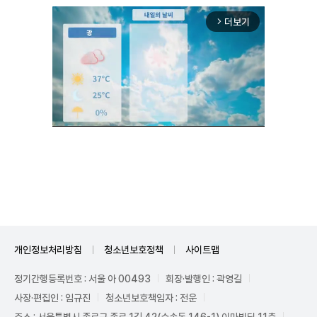
더보기
arrow_forward_ios
Unmute
개인정보처리방침
청소년보호정책
사이트맵
정기간행등록번호 : 서울 아 00493
회장·발행인 : 곽영길
사장·편집인 : 임규진
청소년보호책임자 : 전운
주소 : 서울특별시 종로구 종로 1길 42(수송동 146-1) 이마빌딩 11층