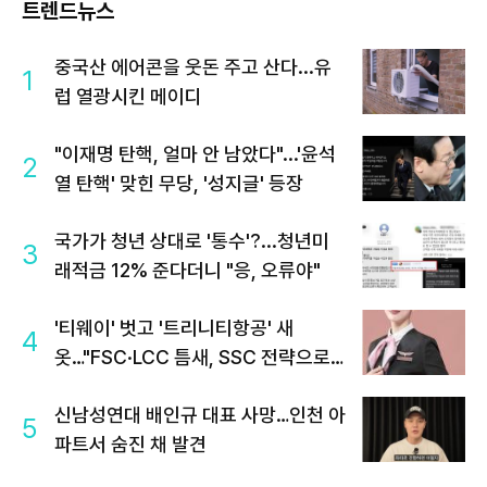
트렌드뉴스
중국산 에어콘을 웃돈 주고 산다...유
1
럽 열광시킨 메이디
"이재명 탄핵, 얼마 안 남았다"...'윤석
2
열 탄핵' 맞힌 무당, '성지글' 등장
국가가 청년 상대로 '통수'?...청년미
3
래적금 12% 준다더니 "응, 오류야"
'티웨이' 벗고 '트리니티항공' 새
4
옷…"FSC·LCC 틈새, SSC 전략으로
공략"
신남성연대 배인규 대표 사망…인천 아
5
파트서 숨진 채 발견