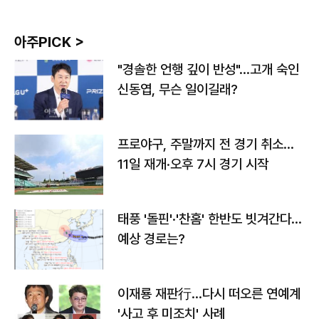
아주PICK >
"경솔한 언행 깊이 반성"…고개 숙인
신동엽, 무슨 일이길래?
프로야구, 주말까지 전 경기 취소…
11일 재개·오후 7시 경기 시작
태풍 '돌핀'·'찬홈' 한반도 빗겨간다…
예상 경로는?
이재룡 재판行…다시 떠오른 연예계
'사고 후 미조치' 사례