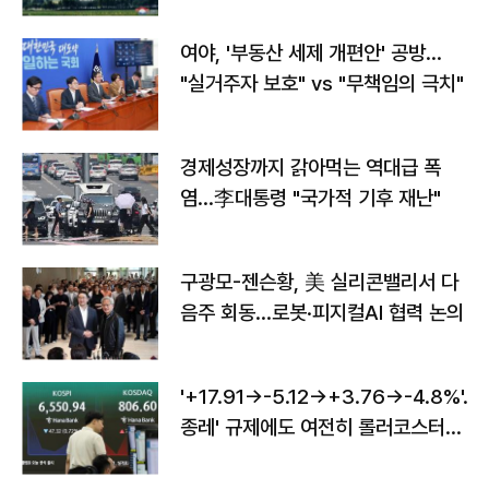
여야, '부동산 세제 개편안' 공방…
"실거주자 보호" vs "무책임의 극치"
경제성장까지 갉아먹는 역대급 폭
염…李대통령 "국가적 기후 재난"
구광모-젠슨황, 美 실리콘밸리서 다
음주 회동…로봇·피지컬AI 협력 논의
'+17.91→-5.12→+3.76→-4.8%'…'
종레' 규제에도 여전히 롤러코스터
타는 코스피