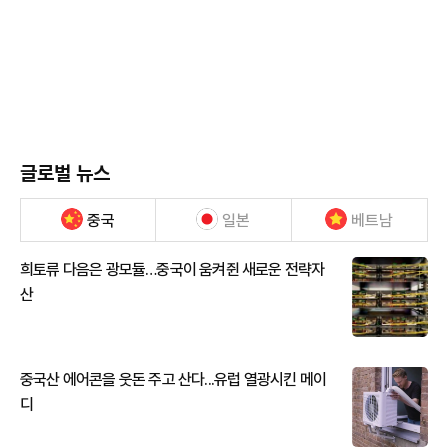
글로벌 뉴스
중국
일본
베트남
희토류 다음은 광모듈…중국이 움켜쥔 새로운 전략자
산
중국산 에어콘을 웃돈 주고 산다...유럽 열광시킨 메이
디