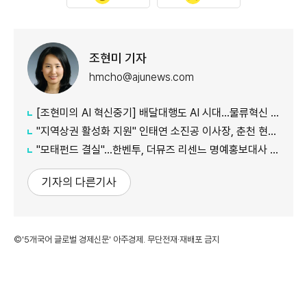
조현미 기자
hmcho@ajunews.com
[조현미의 AI 혁신중기] 배달대행도 AI 시대…물류혁신 선도하는 부릉
"지역상권 활성화 지원" 인태연 소진공 이사장, 춘천 현장방문
"모태펀드 결실"…한벤투, 더뮤즈 리센느 명예홍보대사 임명
기자의 다른기사
©'5개국어 글로벌 경제신문' 아주경제. 무단전재·재배포 금지