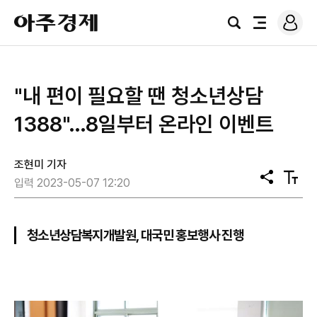
로
아
그
검
전
주
인
색
체
경
메
제
뉴
"내 편이 필요할 땐 청소년상담
1388"…8일부터 온라인 이벤트
조현미 기자
공
텍
입력 2023-05-07 12:20
유
스
트
크
기
청소년상담복지개발원, 대국민 홍보행사 진행