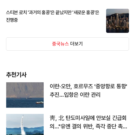
스티븐 로치 '과거의 홍콩'은 끝났지만 '새로운 홍콩'은
진행중
중국뉴스
더보기
추천기사
이란·오만, 호르무즈 '중앙항로 통항'
추진…입항은 이란 관리
靑, 北 탄도미사일에 안보실 긴급회
의…"유엔 결의 위반, 즉각 중단 촉
구"