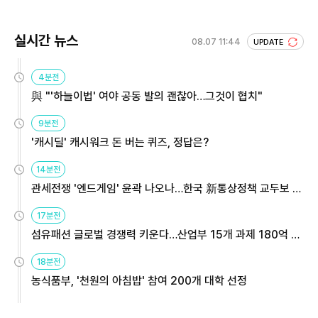
실시간 뉴스
08.07 11:44
UPDATE
4분전
與 "'하늘이법' 여야 공동 발의 괜찮아…그것이 협치"
9분전
'캐시딜' 캐시워크 돈 버는 퀴즈, 정답은?
14분전
관세전쟁 '엔드게임' 윤곽 나오나…한국 新통상정책 교두보 활
용해야
17분전
섬유패션 글로벌 경쟁력 키운다…산업부 15개 과제 180억 지
원
18분전
농식품부, '천원의 아침밥' 참여 200개 대학 선정