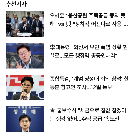
추천기사
오세훈 "용산공원 주택공급 동의 못
해" vs 與 "정치적 어젠다로 사용"
맞불
李대통령 "외신서 보던 폭염 상황 현
실로…모든 행정력 총동원하라"
종합특검, '계엄 당정대 회의 참석' 한
동훈 참고인 조사...12일 통보
靑 홍보수석 "세금으로 집값 잡겠다
는 생각 없어…주택 공급 '속도전'"