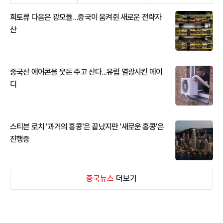
희토류 다음은 광모듈…중국이 움켜쥔 새로운 전략자
산
중국산 에어콘을 웃돈 주고 산다...유럽 열광시킨 메이
디
스티븐 로치 '과거의 홍콩'은 끝났지만 '새로운 홍콩'은
진행중
중국뉴스
더보기