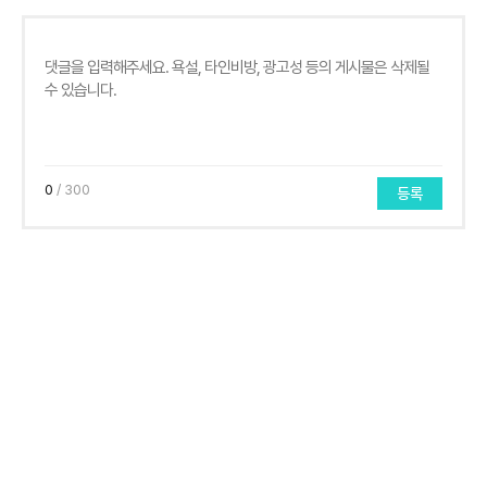
0
/ 300
등록