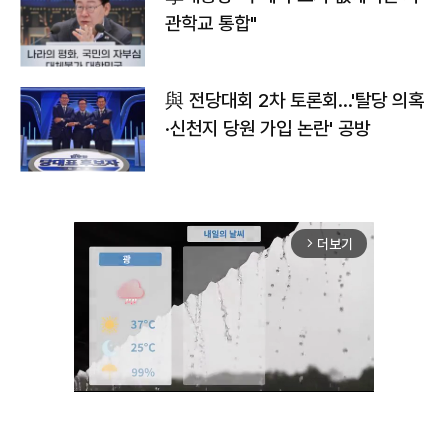
관학교 통합"
與 전당대회 2차 토론회…'탈당 의혹
·신천지 당원 가입 논란' 공방
더보기
arrow_forward_ios
Unmute