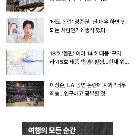
'태도 논란' 정준원 "난 배우 하면 안
되는 사람인가? 생각 했다"
13호 '돌핀' 이어 14호 태풍 '구지
라'·15호 태풍 '찬홈' 발생…현재 위
치와 이동경로는?
이상준, LA 공연 논란에 사과 "너무
죄송…연구하고 공부할 것"