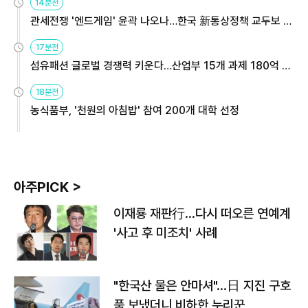
14분전
관세전쟁 '엔드게임' 윤곽 나오나…한국 新통상정책 교두보 활
용해야
17분전
섬유패션 글로벌 경쟁력 키운다…산업부 15개 과제 180억 지
원
18분전
농식품부, '천원의 아침밥' 참여 200개 대학 선정
아주PICK >
이재룡 재판行…다시 떠오른 연예계
'사고 후 미조치' 사례
"한국산 물은 안마셔"…日 지진 구호
품 보냈더니 비하한 누리꾼