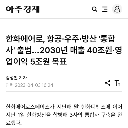
로
아
그
검
전
주
인
색
체
경
메
제
뉴
한화에어로, 항공·우주·방산 '통합
사' 출범...2030년 매출 40조원·영
업이익 5조원 목표
김성현 기자
공
텍
입력 2023-04-03 16:24
유
스
트
크
기
한화에어로스페이스가 지난해 말 한화디펜스에 이어
지난 1일 한화방산을 합병해 3사의 통합사 구축을 완
료했다.