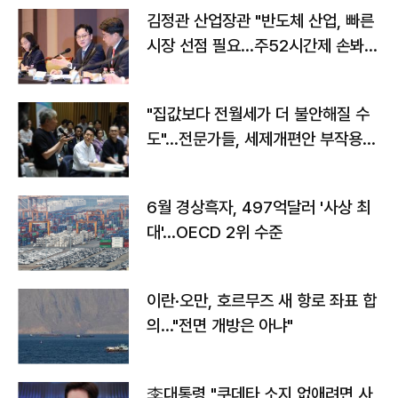
김정관 산업장관 "반도체 산업, 빠른
시장 선점 필요…주52시간제 손봐
야"
"집값보다 전월세가 더 불안해질 수
도"…전문가들, 세제개편안 부작용
우려
6월 경상흑자, 497억달러 '사상 최
대'…OECD 2위 수준
이란·오만, 호르무즈 새 항로 좌표 합
의…"전면 개방은 아냐"
李대통령 "쿠데타 소지 없애려면 사