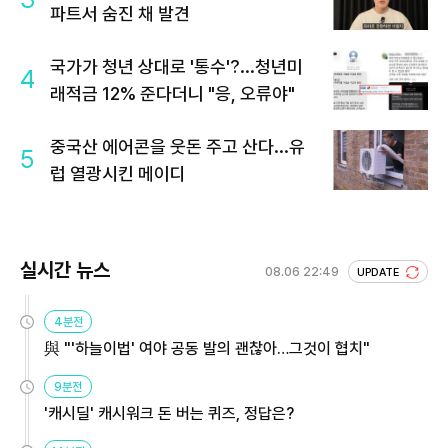
파트서 숨진 채 발견
국가가 청년 상대로 '통수'?...청년미
4
래적금 12% 준다더니 "응, 오류야"
중국산 에어콘을 웃돈 주고 산다...유
5
럽 열광시킨 메이디
실시간 뉴스
08.06 22:49
UPDATE
4분전
與 "'하늘이법' 여야 공동 발의 괜찮아…그것이 협치"
9분전
'캐시딜' 캐시워크 돈 버는 퀴즈, 정답은?