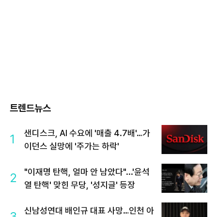
트렌드뉴스
샌디스크, AI 수요에 '매출 4.7배'…가
1
이던스 실망에 '주가는 하락'
"이재명 탄핵, 얼마 안 남았다"...'윤석
2
열 탄핵' 맞힌 무당, '성지글' 등장
신남성연대 배인규 대표 사망…인천 아
3