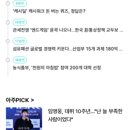
9분전
'캐시딜' 캐시워크 돈 버는 퀴즈, 정답은?
14분전
관세전쟁 '엔드게임' 윤곽 나오나…한국 新통상정책 교두보 활
용해야
17분전
섬유패션 글로벌 경쟁력 키운다…산업부 15개 과제 180억 지
원
18분전
농식품부, '천원의 아침밥' 참여 200개 대학 선정
아주PICK >
임영웅, 데뷔 10주년…"난 늘 부족한
사람이었다"