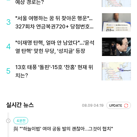
예상 경로는?
"서울 여행하는 꿈 뒤 찾아온 행운"…
3
327회차 연금복권720+ 당첨번호조
회 주목
"이재명 탄핵, 얼마 안 남았다"...'윤석
4
열 탄핵' 맞힌 무당, '성지글' 등장
13호 태풍 '돌핀'·15호 '찬홈' 현재 위
5
치는?
실시간 뉴스
08.09 04:19
UPDATE
4분전
與 "'하늘이법' 여야 공동 발의 괜찮아…그것이 협치"