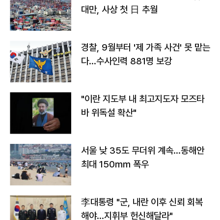
대만, 사상 첫 日 추월
경찰, 9월부터 '제 가족 사건' 못 맡는
다…수사인력 881명 보강
"이란 지도부 내 최고지도자 모즈타
바 위독설 확산"
서울 낮 35도 무더위 계속…동해안
최대 150㎜ 폭우
李대통령 "군, 내란 이후 신뢰 회복
해야…지휘부 헌신해달라"