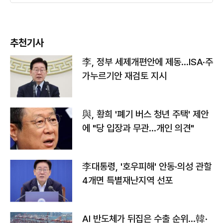
추천기사
李, 정부 세제개편안에 제동…ISA·주
가누르기안 재검토 지시
與, 황희 '폐기 버스 청년 주택' 제안
에 "당 입장과 무관…개인 의견"
李대통령, '호우피해' 안동·의성 관할
4개면 특별재난지역 선포
AI 반도체가 뒤집은 수출 순위…韓·