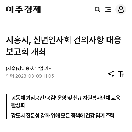
로
아
그
검
전
주
인
색
체
경
메
제
뉴
시흥시, 신년인사회 건의사항 대응
보고회 개최
(시흥)강대웅·차우열 기자
공
텍
입력 2023-03-09 11:05
유
스
트
크
기
공동체 거점공간 '공감' 운영 및 신규 자원봉사단체 교육
활성화
강도시 전문성 강화 위해 모든 정책에 건강 담기 주력