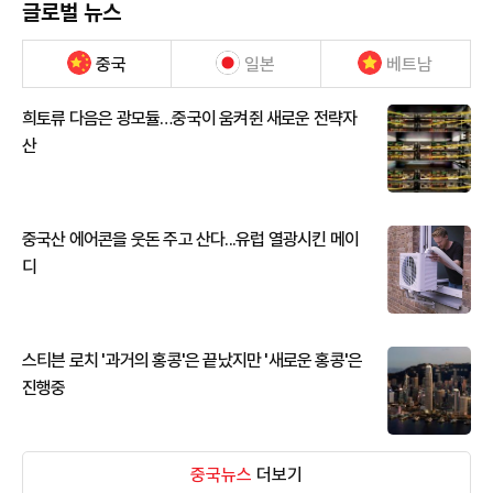
글로벌 뉴스
중국
일본
베트남
희토류 다음은 광모듈…중국이 움켜쥔 새로운 전략자
산
중국산 에어콘을 웃돈 주고 산다...유럽 열광시킨 메이
디
스티븐 로치 '과거의 홍콩'은 끝났지만 '새로운 홍콩'은
진행중
중국뉴스
더보기