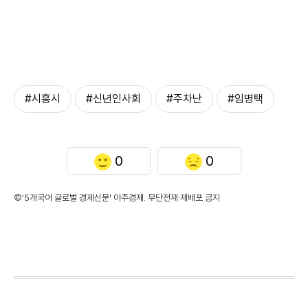
#시흥시
#신년인사회
#주차난
#임병택
0
0
©'5개국어 글로벌 경제신문' 아주경제. 무단전재·재배포 금지