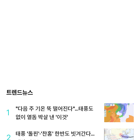
트렌드뉴스
"다음 주 기온 뚝 떨어진다"…태풍도
1
없이 열돔 박살 낸 '이것'
태풍 '돌핀'·'찬홈' 한반도 빗겨간다…
2