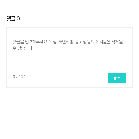
댓글
0
0
/ 300
등록