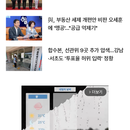
與, 부동산 세제 개편안 비판 오세훈
에 '맹공'…"공급 억제기"
합수본, 선관위 9곳 추가 압색…강남
·서초도 '투표율 허위 입력' 정황
더보기
arrow_forward_ios