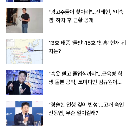
"광고주들이 찾아줘"…진태현, '이숙
캠' 하차 후 근황 공개
13호 태풍 '돌핀'·15호 '찬홈' 현재 위
치는?
"속옷 빨고 졸업식까지"…근육병 학
생 돌본 공익, 코미디언 김규원이었
다
"경솔한 언행 깊이 반성"…고개 숙인
신동엽, 무슨 일이길래?