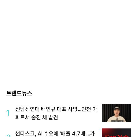
트렌드뉴스
신남성연대 배인규 대표 사망…인천 아
1
파트서 숨진 채 발견
샌디스크, AI 수요에 '매출 4.7배'…가