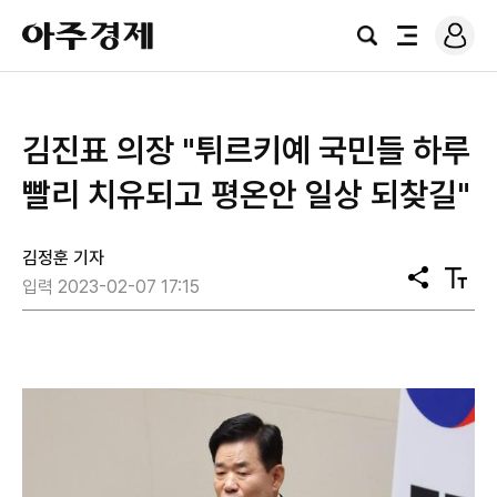
로
아
그
검
전
주
인
색
체
경
메
제
뉴
김진표 의장 "튀르키예 국민들 하루
빨리 치유되고 평온안 일상 되찾길"
김정훈 기자
공
텍
입력 2023-02-07 17:15
유
스
트
크
기