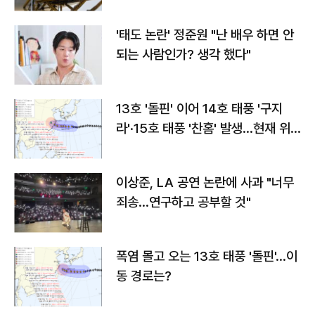
'태도 논란' 정준원 "난 배우 하면 안
되는 사람인가? 생각 했다"
13호 '돌핀' 이어 14호 태풍 '구지
라'·15호 태풍 '찬홈' 발생…현재 위
치와 이동경로는?
이상준, LA 공연 논란에 사과 "너무
죄송…연구하고 공부할 것"
폭염 몰고 오는 13호 태풍 '돌핀'…이
동 경로는?