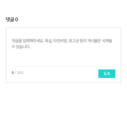
댓글
0
0
/ 300
등록