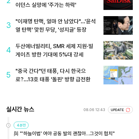
2
이던스 실망에 '주가는 하락'
"이재명 탄핵, 얼마 안 남았다"...'윤석
3
열 탄핵' 맞힌 무당, '성지글' 등장
두산에너빌리티, SMR 세제 지원·빌
4
게이츠 방한 기대에 5%대 강세
"중국 간다"던 태풍, 다시 한국으
5
로?...13호 태풍 '돌핀' 방향 급전환
실시간 뉴스
08.06 12:43
UPDATE
4분전
與 "'하늘이법' 여야 공동 발의 괜찮아…그것이 협치"