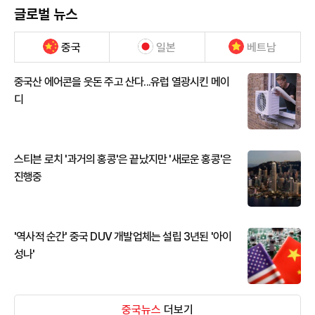
글로벌 뉴스
중국
일본
베트남
중국산 에어콘을 웃돈 주고 산다...유럽 열광시킨 메이
디
스티븐 로치 '과거의 홍콩'은 끝났지만 '새로운 홍콩'은
진행중
'역사적 순간' 중국 DUV 개발업체는 설립 3년된 '아이
성나'
중국뉴스
더보기