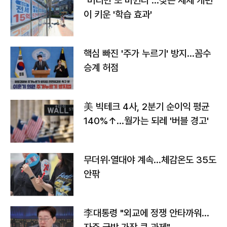
"버티면 또 바뀐다"…잦은 세제 개편
이 키운 '학습 효과'
핵심 빠진 '주가 누르기' 방지…꼼수
승계 허점
美 빅테크 4사, 2분기 순이익 평균
140%↑…월가는 되레 '버블 경고'
무더위·열대야 계속…체감온도 35도
안팎
李대통령 "외교에 정쟁 안타까워…