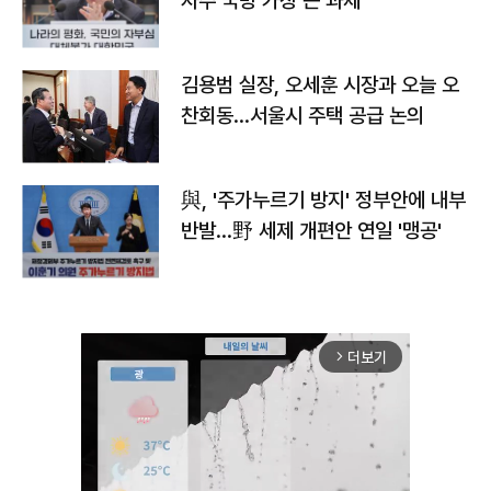
자주 국방 가장 큰 과제"
김용범 실장, 오세훈 시장과 오늘 오
찬회동...서울시 주택 공급 논의
與, '주가누르기 방지' 정부안에 내부
반발…野 세제 개편안 연일 '맹공'
더보기
arrow_forward_ios