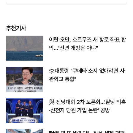
추천기사
이란·오만, 호르무즈 새 항로 좌표 합
의…"전면 개방은 아냐"
李대통령 "쿠데타 소지 없애려면 사
관학교 통합"
與 전당대회 2차 토론회…'탈당 의혹
·신천지 당원 가입 논란' 공방