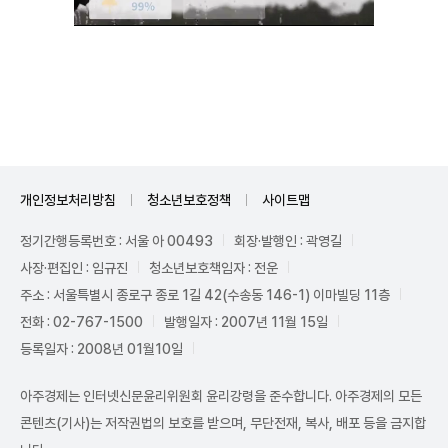
Unmute
개인정보처리방침
청소년보호정책
사이트맵
정기간행등록번호 : 서울 아 00493
회장·발행인 : 곽영길
사장·편집인 : 임규진
청소년보호책임자 : 전운
주소 : 서울특별시 종로구 종로 1길 42(수송동 146-1) 이마빌딩 11층
전화 : 02-767-1500
발행일자 : 2007년 11월 15일
등록일자 : 2008년 01월10일
아주경제는 인터넷신문윤리위원회 윤리강령을 준수합니다. 아주경제의 모든
콘텐츠(기사)는 저작권법의 보호를 받으며, 무단전재, 복사, 배포 등을 금지합