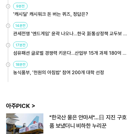
9분전
'캐시딜' 캐시워크 돈 버는 퀴즈, 정답은?
14분전
관세전쟁 '엔드게임' 윤곽 나오나…한국 新통상정책 교두보 활
용해야
17분전
섬유패션 글로벌 경쟁력 키운다…산업부 15개 과제 180억 지
원
18분전
농식품부, '천원의 아침밥' 참여 200개 대학 선정
아주PICK >
"한국산 물은 안마셔"…日 지진 구호
품 보냈더니 비하한 누리꾼