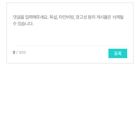
0
/ 300
등록