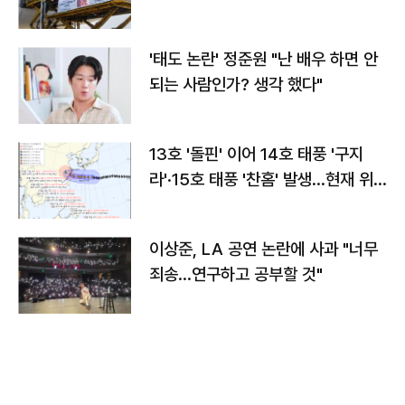
'태도 논란' 정준원 "난 배우 하면 안
되는 사람인가? 생각 했다"
13호 '돌핀' 이어 14호 태풍 '구지
라'·15호 태풍 '찬홈' 발생…현재 위
치와 이동경로는?
이상준, LA 공연 논란에 사과 "너무
죄송…연구하고 공부할 것"