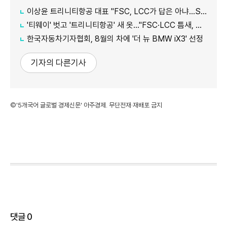
이상윤 트리니티항공 대표 "FSC, LCC가 답은 아냐…SSC로 새 수요 창출"
'티웨이' 벗고 '트리니티항공' 새 옷…"FSC·LCC 틈새, SSC 전략으로 공략"
한국자동차기자협회, 8월의 차에 '더 뉴 BMW iX3' 선정
기자의 다른기사
©'5개국어 글로벌 경제신문' 아주경제. 무단전재·재배포 금지
댓글
0