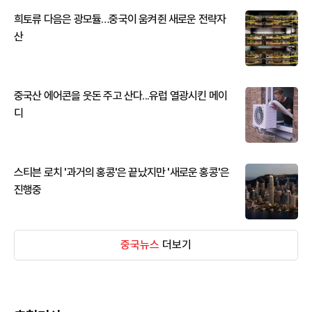
희토류 다음은 광모듈…중국이 움켜쥔 새로운 전략자
산
중국산 에어콘을 웃돈 주고 산다...유럽 열광시킨 메이
디
스티븐 로치 '과거의 홍콩'은 끝났지만 '새로운 홍콩'은
진행중
중국뉴스
더보기