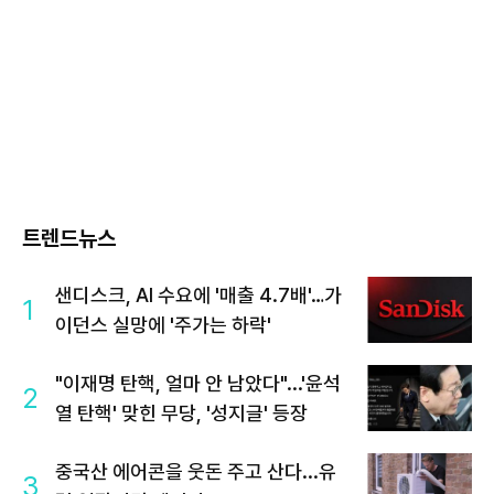
트렌드뉴스
샌디스크, AI 수요에 '매출 4.7배'…가
1
이던스 실망에 '주가는 하락'
"이재명 탄핵, 얼마 안 남았다"...'윤석
2
열 탄핵' 맞힌 무당, '성지글' 등장
중국산 에어콘을 웃돈 주고 산다...유
3