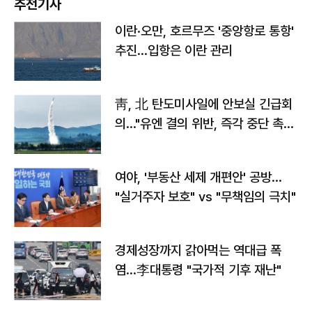
추천기사
이란·오만, 호르무즈 '중앙항로 통항'
추진…입항은 이란 관리
靑, 北 탄도미사일에 안보실 긴급회
의…"유엔 결의 위반, 즉각 중단 촉
구"
여야, '부동산 세제 개편안' 공방…
"실거주자 보호" vs "무책임의 극치"
경제성장까지 갉아먹는 역대급 폭
염…李대통령 "국가적 기후 재난"