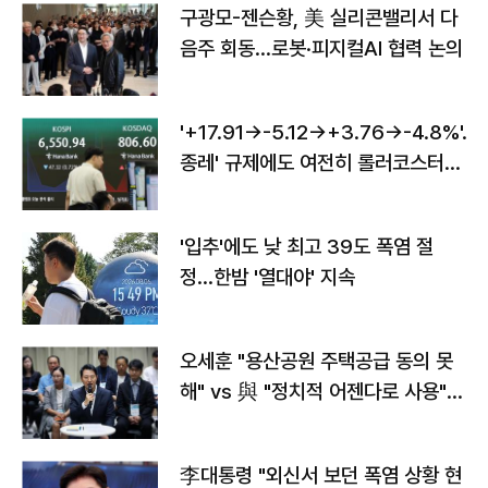
구광모-젠슨황, 美 실리콘밸리서 다
음주 회동…로봇·피지컬AI 협력 논의
'+17.91→-5.12→+3.76→-4.8%'…'
종레' 규제에도 여전히 롤러코스터
타는 코스피
'입추'에도 낮 최고 39도 폭염 절
정…한밤 '열대야' 지속
오세훈 "용산공원 주택공급 동의 못
해" vs 與 "정치적 어젠다로 사용"
맞불
李대통령 "외신서 보던 폭염 상황 현