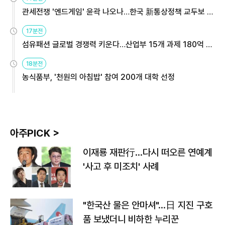
관세전쟁 '엔드게임' 윤곽 나오나…한국 新통상정책 교두보 활
용해야
17분전
섬유패션 글로벌 경쟁력 키운다…산업부 15개 과제 180억 지
원
18분전
농식품부, '천원의 아침밥' 참여 200개 대학 선정
아주PICK >
이재룡 재판行…다시 떠오른 연예계
'사고 후 미조치' 사례
"한국산 물은 안마셔"…日 지진 구호
품 보냈더니 비하한 누리꾼