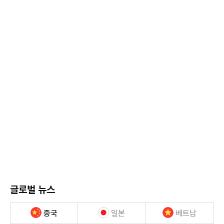
글로벌 뉴스
중국
일본
베트남