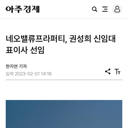
로
아
그
검
전
주
인
색
체
경
메
제
뉴
네오밸류프라퍼티, 권성희 신임대
표이사 선임
한지연 기자
공
텍
입력 2023-02-01 14:18
유
스
트
크
기