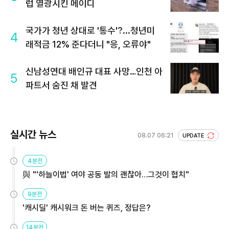
럽 열광시킨 메이디
국가가 청년 상대로 '통수'?...청년미
4
래적금 12% 준다더니 "응, 오류야"
신남성연대 배인규 대표 사망…인천 아
5
파트서 숨진 채 발견
실시간 뉴스
08.07 06:21
UPDATE
4분전
與 "'하늘이법' 여야 공동 발의 괜찮아…그것이 협치"
9분전
'캐시딜' 캐시워크 돈 버는 퀴즈, 정답은?
14분전