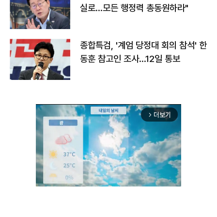
실로…모든 행정력 총동원하라"
종합특검, '계엄 당정대 회의 참석' 한
동훈 참고인 조사...12일 통보
더보기
arrow_forward_ios
Unmute