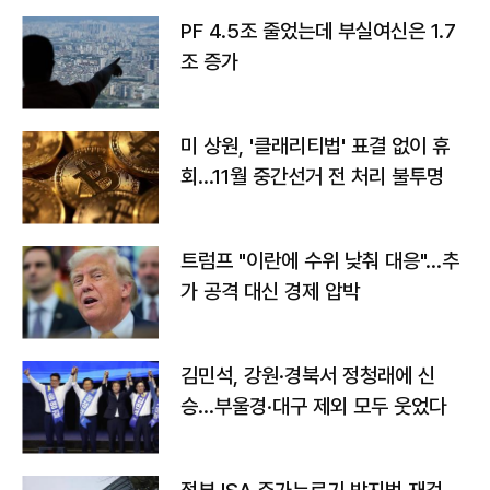
PF 4.5조 줄었는데 부실여신은 1.7
조 증가
미 상원, '클래리티법' 표결 없이 휴
회…11월 중간선거 전 처리 불투명
트럼프 "이란에 수위 낮춰 대응"…추
가 공격 대신 경제 압박
김민석, 강원·경북서 정청래에 신
승…부울경·대구 제외 모두 웃었다