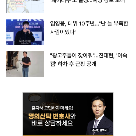
'페이러우'도 발생…예상 경로 보니
임영웅, 데뷔 10주년…"난 늘 부족한
사람이었다"
"광고주들이 찾아줘"…진태현, '이숙
캠' 하차 후 근황 공개