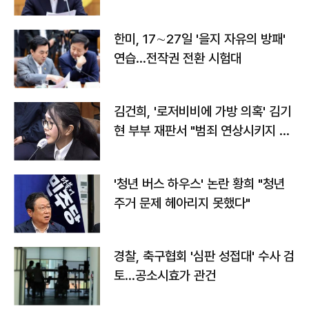
전"
한미, 17∼27일 '을지 자유의 방패'
연습…전작권 전환 시험대
김건희, '로저비비에 가방 의혹' 김기
현 부부 재판서 "범죄 연상시키지 말
라"
'청년 버스 하우스' 논란 황희 "청년
주거 문제 헤아리지 못했다"
경찰, 축구협회 '심판 성접대' 수사 검
토…공소시효가 관건