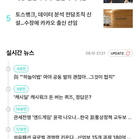
토스뱅크, 데이터 분석 전담조직 신
5
설…수장에 카카오 출신 선임
실시간 뉴스
08.10 21:21
UPDATE
4분전
與 "'하늘이법' 여야 공동 발의 괜찮아…그것이 협치"
9분전
'캐시딜' 캐시워크 돈 버는 퀴즈, 정답은?
14분전
관세전쟁 '엔드게임' 윤곽 나오나…한국 新통상정책 교두보 활
용해야
17분전
섬유패션 글로벌 경쟁력 키운다…산업부 15개 과제 180억 지