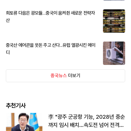
희토류 다음은 광모듈…중국이 움켜쥔 새로운 전략자
산
중국산 에어콘을 웃돈 주고 산다...유럽 열광시킨 메이
디
중국뉴스
더보기
추천기사
李 "광주 군공항 기능, 2028년 중순
까지 임시 배치…속도전 넘어 전격