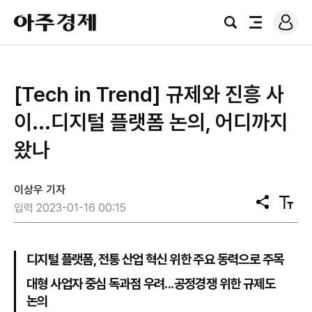
로
아
그
검
전
주
인
색
체
경
메
제
뉴
[Tech in Trend] 규제와 진흥 사
이...디지털 플랫폼 논의, 어디까지
왔나
이상우 기자
공
텍
입력 2023-01-16 00:15
유
스
트
크
기
디지털 플랫폼, 전통 산업 혁신 위한 주요 동력으로 주목
대형 사업자 중심 독과점 우려...공정경쟁 위한 규제도
논의