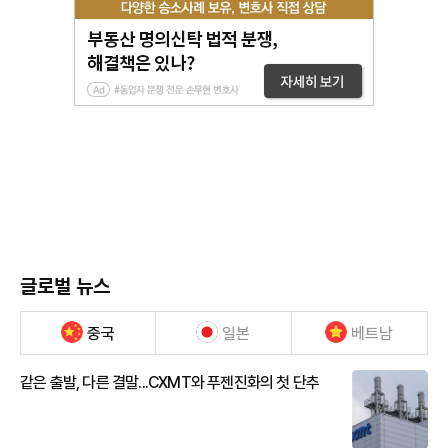
글로벌 뉴스
중국
일본
베트남
같은 출발, 다른 결말...CXMT와 푸젠진화의 첫 단추