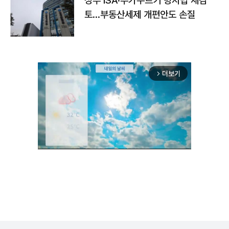
정부 ISA·주가누르기 방지법 재검
토…부동산세제 개편안도 손질
더보기
arrow_forward_ios
Unmute