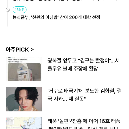
원
18분전
농식품부, '천원의 아침밥' 참여 200개 대학 선정
아주PICK >
광복절 앞두고 "김구는 빨갱이"…서
울우유 불매 주장에 황당
'거꾸로 태극기'에 분노한 김희철, 결
국 사과…"제 잘못"
태풍 '돌핀'·'찬홈'에 이어 16호 태풍