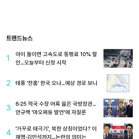
트렌드뉴스
아이 둘이면 고속도로 통행료 10% 할
1
인…오늘부터 신청 시작
2
태풍 '찬홈' 한국 오나…예상 경로 보니
6·25 적국 수장 어록 읊은 국방장관…
3
안규백 '마오쩌둥 발언'에 자질론
'거꾸로 태극기', 북한 상징이었다? 이
4
재명·김민석까지…논란의 의미는