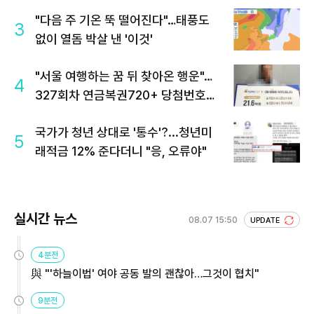
"다음 주 기온 뚝 떨어진다"…태풍도
3
없이 열돔 박살 낸 '이것'
"서울 여행하는 꿈 뒤 찾아온 행운"…
4
327회차 연금복권720+ 당첨번호조
회 주목
국가가 청년 상대로 '통수'?...청년미
5
래적금 12% 준다더니 "응, 오류야"
실시간 뉴스
08.07 15:50
UPDATE
4분전
與 "'하늘이법' 여야 공동 발의 괜찮아…그것이 협치"
9분전