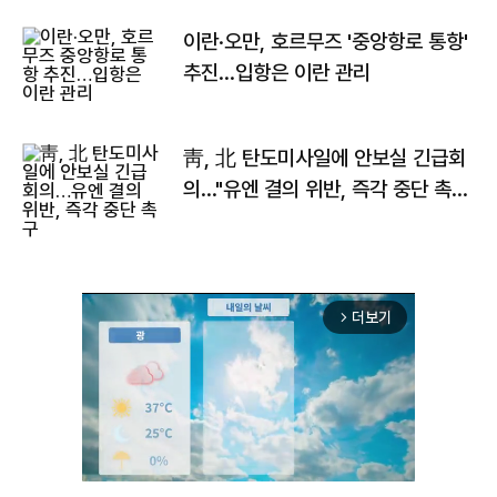
이란·오만, 호르무즈 '중앙항로 통항'
추진…입항은 이란 관리
靑, 北 탄도미사일에 안보실 긴급회
의…"유엔 결의 위반, 즉각 중단 촉
구"
더보기
arrow_forward_ios