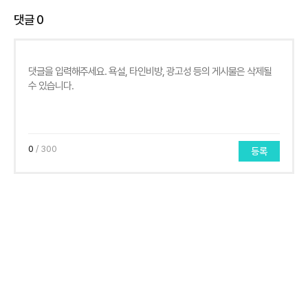
댓글
0
0
/ 300
등록