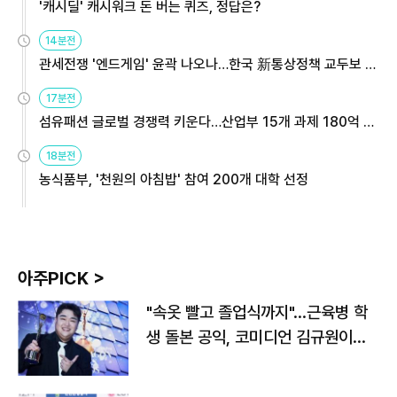
'캐시딜' 캐시워크 돈 버는 퀴즈, 정답은?
14분전
관세전쟁 '엔드게임' 윤곽 나오나…한국 新통상정책 교두보 활
용해야
17분전
섬유패션 글로벌 경쟁력 키운다…산업부 15개 과제 180억 지
원
18분전
농식품부, '천원의 아침밥' 참여 200개 대학 선정
아주PICK >
"속옷 빨고 졸업식까지"…근육병 학
생 돌본 공익, 코미디언 김규원이었
다