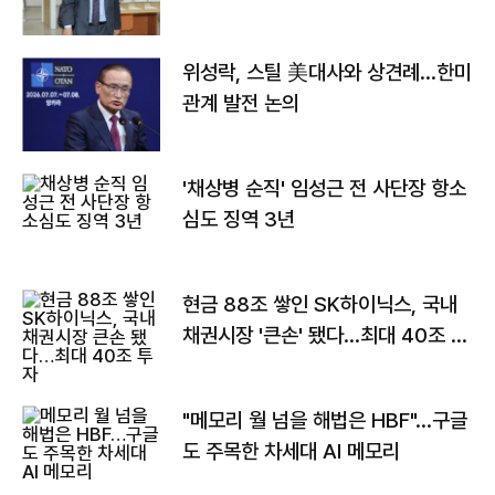
위성락, 스틸 美대사와 상견례…한미
관계 발전 논의
'채상병 순직' 임성근 전 사단장 항소
심도 징역 3년
현금 88조 쌓인 SK하이닉스, 국내
채권시장 '큰손' 됐다…최대 40조 투
자
"메모리 월 넘을 해법은 HBF"…구글
도 주목한 차세대 AI 메모리