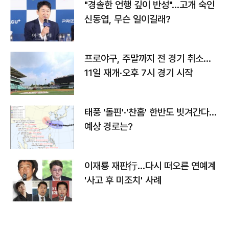
"경솔한 언행 깊이 반성"…고개 숙인
신동엽, 무슨 일이길래?
프로야구, 주말까지 전 경기 취소…
11일 재개·오후 7시 경기 시작
태풍 '돌핀'·'찬홈' 한반도 빗겨간다…
예상 경로는?
이재룡 재판行…다시 떠오른 연예계
'사고 후 미조치' 사례