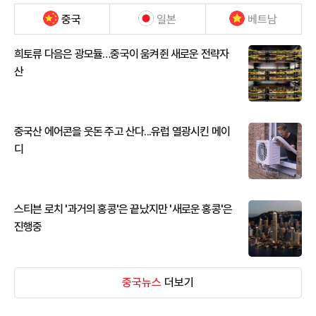
중국
일본
베트남
희토류 다음은 광모듈…중국이 움켜쥔 새로운 전략자
산
중국산 에어콘을 웃돈 주고 산다...유럽 열광시킨 메이
디
스티븐 로치 '과거의 홍콩'은 끝났지만 '새로운 홍콩'은
진행중
중국뉴스
더보기