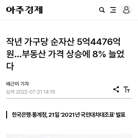
로
아
그
검
전
주
인
색
체
경
메
제
뉴
작년 가구당 순자산 5억4476억
원…부동산 가격 상승에 8% 늘었
다
배근미 기자
공
텍
입력 2022-07-21 14:19
유
스
트
크
기
한국은행·통계청, 21일 '2021년 국민대차대조표' 발표