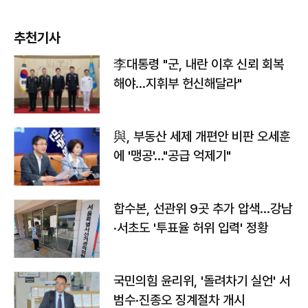
추천기사
李대통령 "군, 내란 이후 신뢰 회복
해야…지휘부 헌신해달라"
與, 부동산 세제 개편안 비판 오세훈
에 '맹공'…"공급 억제기"
합수본, 선관위 9곳 추가 압색…강남
·서초도 '투표율 허위 입력' 정황
국민의힘 윤리위, '돌려차기 실언' 서
범수·진종오 징계절차 개시