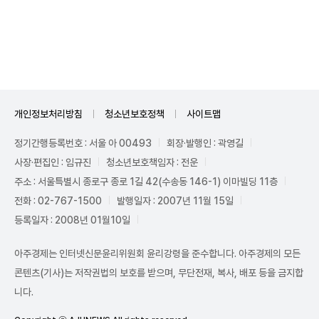
Unmute
개인정보처리방침
청소년보호정책
사이트맵
정기간행등록번호 : 서울 아 00493
회장·발행인 : 곽영길
사장·편집인 : 임규진
청소년보호책임자 : 전운
주소 : 서울특별시 종로구 종로 1길 42(수송동 146-1) 이마빌딩 11층
전화 : 02-767-1500
발행일자 : 2007년 11월 15일
등록일자 : 2008년 01월10일
아주경제는 인터넷신문윤리위원회 윤리강령을 준수합니다. 아주경제의 모든
콘텐츠(기사)는 저작권법의 보호를 받으며, 무단전재, 복사, 배포 등을 금지합
니다.