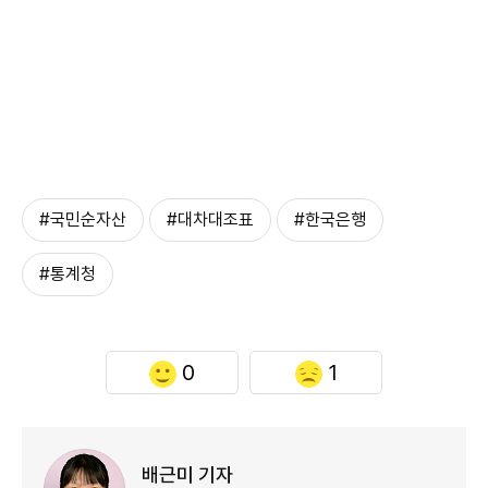
#국민순자산
#대차대조표
#한국은행
#통계청
0
1
배근미 기자