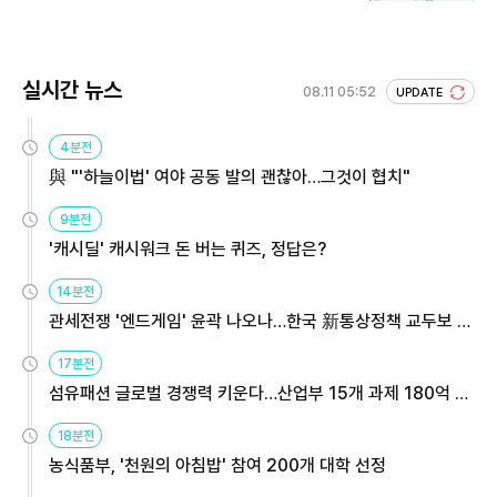
실시간 뉴스
08.11 05:52
UPDATE
4분전
與 "'하늘이법' 여야 공동 발의 괜찮아…그것이 협치"
9분전
'캐시딜' 캐시워크 돈 버는 퀴즈, 정답은?
14분전
관세전쟁 '엔드게임' 윤곽 나오나…한국 新통상정책 교두보 활
용해야
17분전
섬유패션 글로벌 경쟁력 키운다…산업부 15개 과제 180억 지
원
18분전
농식품부, '천원의 아침밥' 참여 200개 대학 선정