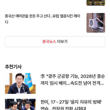
중국산 에어콘을 웃돈 주고 산다...유럽 열광시킨 메이
디
중국뉴스
더보기
추천기사
李 "광주 군공항 기능, 2028년 중순
까지 임시 배치…속도전 넘어 전격
전"
한미, 17∼27일 '을지 자유의 방패'
연습…전작권 전환 시험대