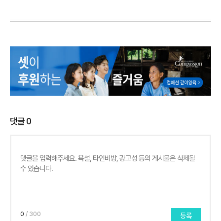
댓글
0
0
/ 300
등록