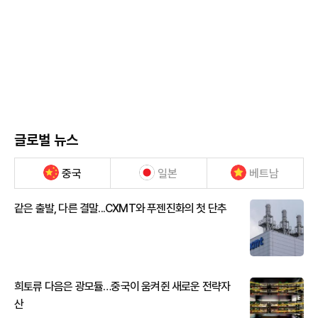
글로벌 뉴스
중국
일본
베트남
같은 출발, 다른 결말...CXMT와 푸젠진화의 첫 단추
희토류 다음은 광모듈…중국이 움켜쥔 새로운 전략자
산