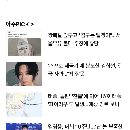
아주PICK >
광복절 앞두고 "김구는 빨갱이"…서
울우유 불매 주장에 황당
'거꾸로 태극기'에 분노한 김희철, 결
국 사과…"제 잘못"
태풍 '돌핀'·'찬홈'에 이어 16호 태풍
'페이러우'도 발생…예상 경로 보니
임영웅, 데뷔 10주년…"난 늘 부족한