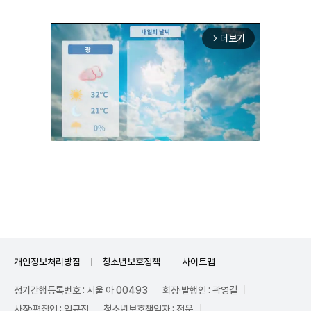
더보기
arrow_forward_ios
Unmute
개인정보처리방침
청소년보호정책
사이트맵
정기간행등록번호 : 서울 아 00493
회장·발행인 : 곽영길
사장·편집인 : 임규진
청소년보호책임자 : 전운