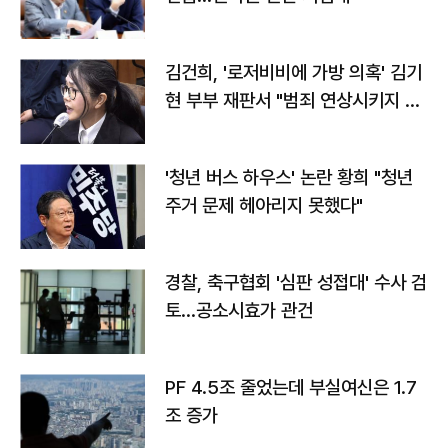
김건희, '로저비비에 가방 의혹' 김기
현 부부 재판서 "범죄 연상시키지 말
라"
'청년 버스 하우스' 논란 황희 "청년
주거 문제 헤아리지 못했다"
경찰, 축구협회 '심판 성접대' 수사 검
토…공소시효가 관건
PF 4.5조 줄었는데 부실여신은 1.7
조 증가