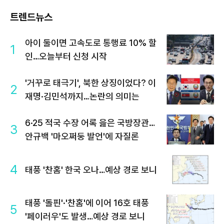
트렌드뉴스
아이 둘이면 고속도로 통행료 10% 할
1
인…오늘부터 신청 시작
'거꾸로 태극기', 북한 상징이었다? 이
2
재명·김민석까지…논란의 의미는
6·25 적국 수장 어록 읊은 국방장관…
3
안규백 '마오쩌둥 발언'에 자질론
4
태풍 '찬홈' 한국 오나…예상 경로 보니
태풍 '돌핀'·'찬홈'에 이어 16호 태풍
5
'페이러우'도 발생…예상 경로 보니