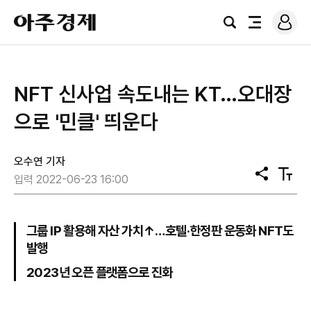
로
아
그
검
전
주
인
색
체
경
메
제
뉴
NFT 신사업 속도내는 KT…오대장
으로 '민클' 띄운다
오수연 기자
공
텍
입력 2022-06-23 16:00
유
스
트
크
기
그룹 IP 활용해 자산 가치↑…호텔·한정판 운동화 NFT도
발행
2023년 오픈 플랫폼으로 진화