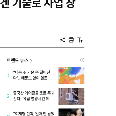
겐 기술로 사업 창
공
프
텍
유
린
스
트
트
크
기
트렌드 뉴스
"다음 주 기온 뚝 떨어진
1
다"…태풍도 없이 열돔 박
살 낸 '이것'
중국산 에어콘을 웃돈 주고
2
산다...유럽 열광시킨 메이
디
"이재명 탄핵, 얼마 안 남았