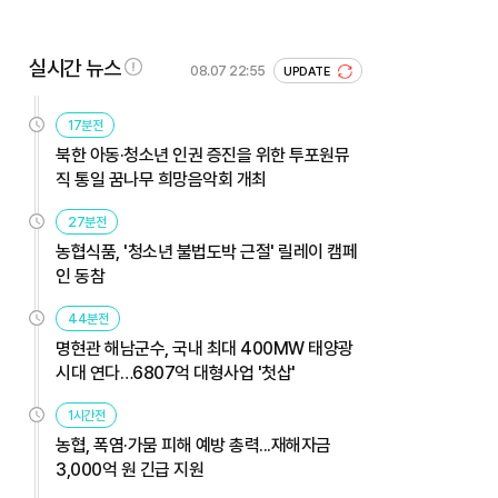
실시간 뉴스
08.07 22:55
UPDATE
17분전
북한 아동·청소년 인권 증진을 위한 투포원뮤
직 통일 꿈나무 희망음악회 개최
27분전
농협식품, '청소년 불법도박 근절' 릴레이 캠페
인 동참
44분전
명현관 해남군수, 국내 최대 400MW 태양광
시대 연다…6807억 대형사업 '첫삽'
1시간전
농협, 폭염·가뭄 피해 예방 총력...재해자금
3,000억 원 긴급 지원