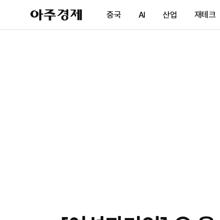
아
중국
AI
산업
재테크
주
경
제