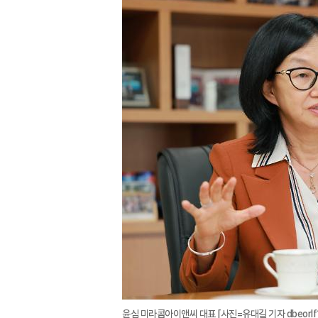
윤심 미라콤아이앤씨 대표 [사진=유대길 기자 dbeorlf1