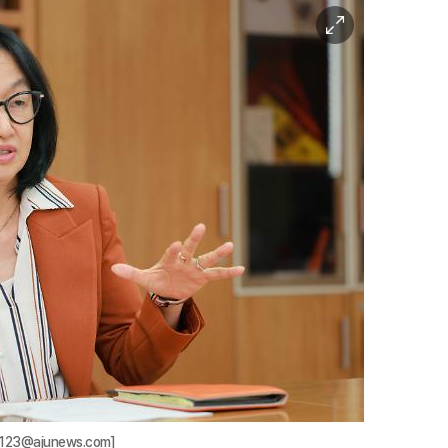
이
미
지
확
대
23@ajunews.com]