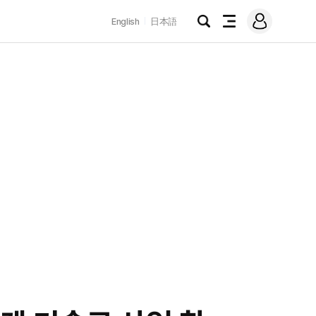
로
English
日本語
그
검
전
인
색
체
메
뉴