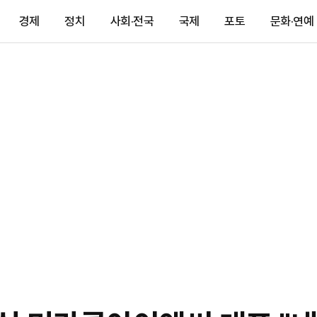
경제
정치
사회·전국
국제
포토
문화·연예