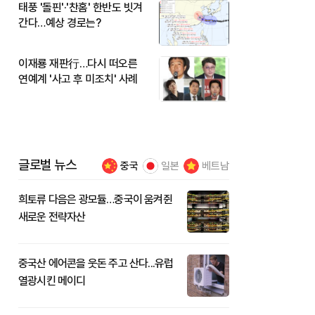
태풍 '돌핀'·'찬홈' 한반도 빗겨
간다…예상 경로는?
이재룡 재판行…다시 떠오른
연예계 '사고 후 미조치' 사례
글로벌 뉴스
중국
일본
베트남
희토류 다음은 광모듈…중국이 움켜쥔
새로운 전략자산
중국산 에어콘을 웃돈 주고 산다...유럽
열광시킨 메이디