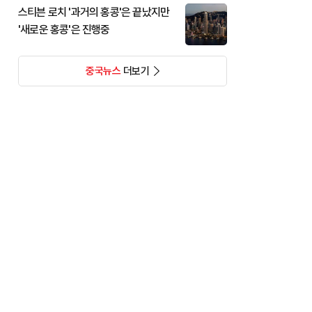
스티븐 로치 '과거의 홍콩'은 끝났지만
'새로운 홍콩'은 진행중
중국뉴스
더보기