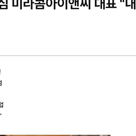
심 미라콤아이앤씨 대표 "내
행
점
업
"