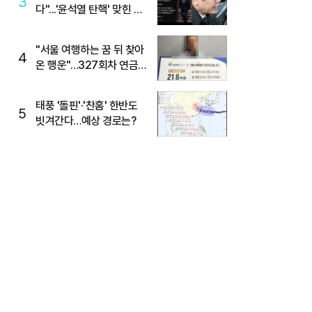
3
다"...'윤석열 탄핵' 맞힌 무
당, '성지글' 등장
"서울 여행하는 꿈 뒤 찾아
4
온 행운"…327회차 연금
복권720+ 당첨번호조회
주목
태풍 '돌핀'·'찬홈' 한반도
5
빗겨간다…예상 경로는?