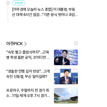
1시간전
[아주경제 오늘의 뉴스 종합] 이 대통령, 부동
산 대책 6시간 점검…"기존 방식 벗어나 과감
히 실행" 外
아주PICK
"속옷 빨고 졸업식까지"…근육
병 학생 돌본 공익, 코미디언 김
규원이었다
"경솔한 언행 깊이 반성"…고개
숙인 신동엽, 무슨 일이길래?
프로야구, 주말까지 전 경기 취
소…11일 재개·오후 7시 경기
시작