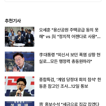
추천기사
오세훈 "용산공원 주택공급 동의 못
해" vs 與 "정치적 어젠다로 사용"
맞불
李대통령 "외신서 보던 폭염 상황 현
실로…모든 행정력 총동원하라"
종합특검, '계엄 당정대 회의 참석' 한
동훈 참고인 조사...12일 통보
靑 홍보수석 "세금으로 집값 잡겠다