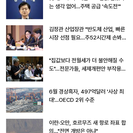
는 생각 없어…주택 공급 '속도전'"
김정관 산업장관 "반도체 산업, 빠른
시장 선점 필요…주52시간제 손봐
야"
"집값보다 전월세가 더 불안해질 수
도"…전문가들, 세제개편안 부작용
우려
6월 경상흑자, 497억달러 '사상 최
대'…OECD 2위 수준
이란·오만, 호르무즈 새 항로 좌표 합
의…"전면 개방은 아냐"