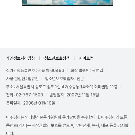
Unmute
개인정보처리방침
청소년보호정책
사이트맵
정기간행등록번호 : 서울 아 00493
회장·발행인 : 곽영길
사장·편집인 : 임규진
청소년보호책임자 : 전운
주소 : 서울특별시 종로구 종로 1길 42(수송동 146-1) 이마빌딩 11층
전화 : 02-767-1500
발행일자 : 2007년 11월 15일
등록일자 : 2008년 01월10일
아주경제는 인터넷신문윤리위원회 윤리강령을 준수합니다. 아주경제의 모든
콘텐츠(기사)는 저작권법의 보호를 받으며, 무단전재, 복사, 배포 등을 금지합
니다.