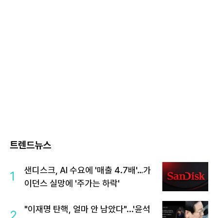
트렌드뉴스
샌디스크, AI 수요에 '매출 4.7배'…가
1
이던스 실망에 '주가는 하락'
"이재명 탄핵, 얼마 안 남았다"...'윤석
2