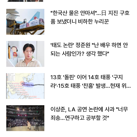
"한국산 물은 안마셔"…日 지진 구호
품 보냈더니 비하한 누리꾼
'태도 논란' 정준원 "난 배우 하면 안
되는 사람인가? 생각 했다"
13호 '돌핀' 이어 14호 태풍 '구지
라'·15호 태풍 '찬홈' 발생…현재 위
치와 이동경로는?
이상준, LA 공연 논란에 사과 "너무
죄송…연구하고 공부할 것"