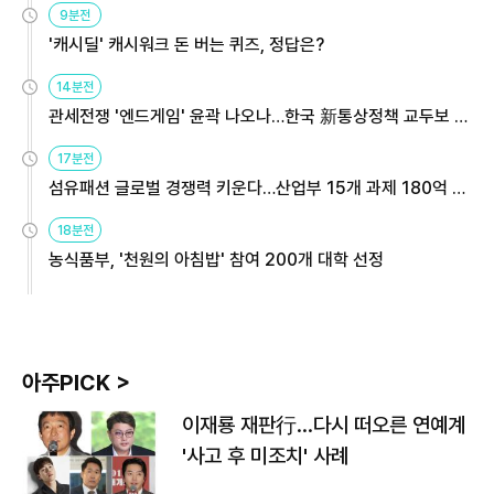
9분전
'캐시딜' 캐시워크 돈 버는 퀴즈, 정답은?
14분전
관세전쟁 '엔드게임' 윤곽 나오나…한국 新통상정책 교두보 활
용해야
17분전
섬유패션 글로벌 경쟁력 키운다…산업부 15개 과제 180억 지
원
18분전
농식품부, '천원의 아침밥' 참여 200개 대학 선정
아주PICK >
이재룡 재판行…다시 떠오른 연예계
'사고 후 미조치' 사례