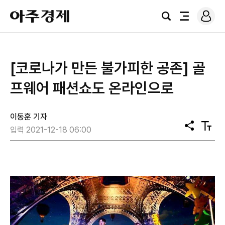
로
아
그
검
전
주
인
색
체
경
메
제
뉴
​[코로나가 만든 불가피한 공존] 골
프웨어 패션쇼도 온라인으로
이동훈 기자
공
텍
입력 2021-12-18 06:00
유
스
트
크
기