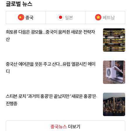
글로벌 뉴스
중국
일본
베트남
희토류 다음은 광모듈…중국이 움켜쥔 새로운 전략자
산
중국산 에어콘을 웃돈 주고 산다...유럽 열광시킨 메이
디
스티븐 로치 '과거의 홍콩'은 끝났지만 '새로운 홍콩'은
진행중
중국뉴스
더보기