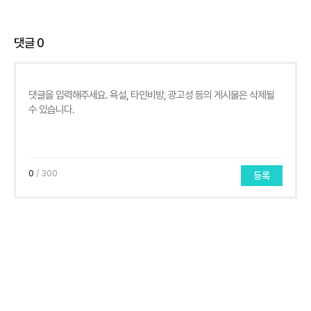
댓글
0
0
/ 300
등록