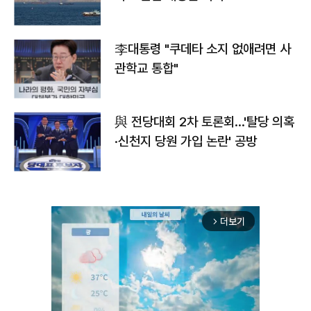
李대통령 "쿠데타 소지 없애려면 사
관학교 통합"
與 전당대회 2차 토론회…'탈당 의혹
·신천지 당원 가입 논란' 공방
더보기
arrow_forward_ios