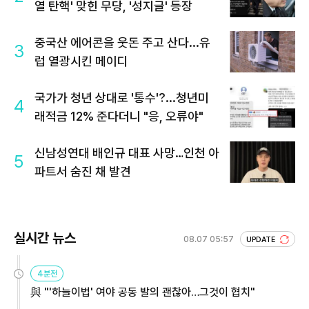
열 탄핵' 맞힌 무당, '성지글' 등장
중국산 에어콘을 웃돈 주고 산다...유
3
럽 열광시킨 메이디
국가가 청년 상대로 '통수'?...청년미
4
래적금 12% 준다더니 "응, 오류야"
신남성연대 배인규 대표 사망…인천 아
5
파트서 숨진 채 발견
실시간 뉴스
08.07 05:57
UPDATE
4분전
與 "'하늘이법' 여야 공동 발의 괜찮아…그것이 협치"