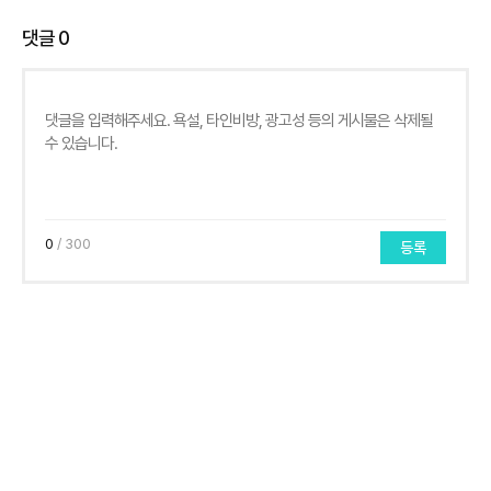
댓글
0
0
/ 300
등록