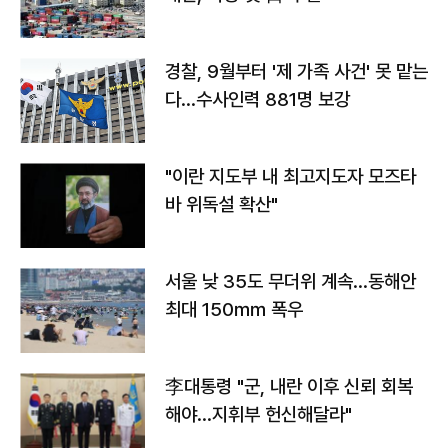
경찰, 9월부터 '제 가족 사건' 못 맡는
다…수사인력 881명 보강
"이란 지도부 내 최고지도자 모즈타
바 위독설 확산"
서울 낮 35도 무더위 계속…동해안
최대 150㎜ 폭우
李대통령 "군, 내란 이후 신뢰 회복
해야…지휘부 헌신해달라"