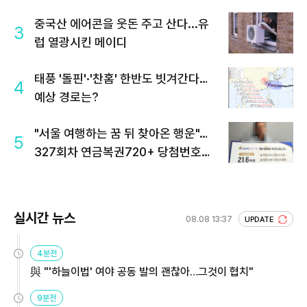
중국산 에어콘을 웃돈 주고 산다...유
3
럽 열광시킨 메이디
태풍 '돌핀'·'찬홈' 한반도 빗겨간다…
4
예상 경로는?
"서울 여행하는 꿈 뒤 찾아온 행운"…
5
327회차 연금복권720+ 당첨번호조
회 주목
실시간 뉴스
08.08 13:37
UPDATE
4분전
與 "'하늘이법' 여야 공동 발의 괜찮아…그것이 협치"
9분전