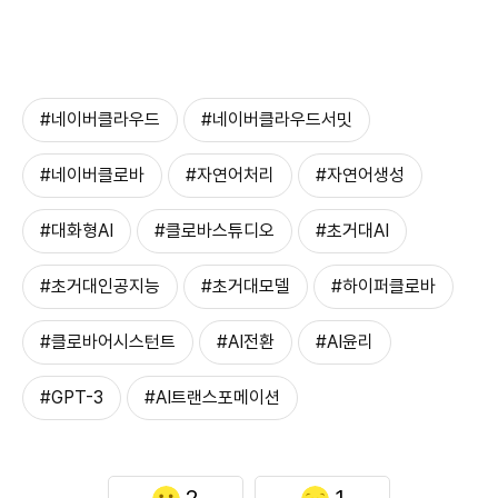
#네이버클라우드
#네이버클라우드서밋
#네이버클로바
#자연어처리
#자연어생성
#대화형AI
#클로바스튜디오
#초거대AI
#초거대인공지능
#초거대모델
#하이퍼클로바
#클로바어시스턴트
#AI전환
#AI윤리
#GPT-3
#AI트랜스포메이션