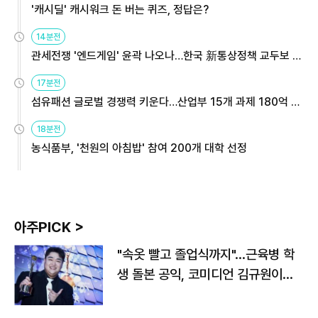
'캐시딜' 캐시워크 돈 버는 퀴즈, 정답은?
14분전
관세전쟁 '엔드게임' 윤곽 나오나…한국 新통상정책 교두보 활
용해야
17분전
섬유패션 글로벌 경쟁력 키운다…산업부 15개 과제 180억 지
원
18분전
농식품부, '천원의 아침밥' 참여 200개 대학 선정
아주PICK >
"속옷 빨고 졸업식까지"…근육병 학
생 돌본 공익, 코미디언 김규원이었
다