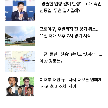
"경솔한 언행 깊이 반성"…고개 숙인
신동엽, 무슨 일이길래?
프로야구, 주말까지 전 경기 취소…
11일 재개·오후 7시 경기 시작
태풍 '돌핀'·'찬홈' 한반도 빗겨간다…
예상 경로는?
이재룡 재판行…다시 떠오른 연예계
'사고 후 미조치' 사례