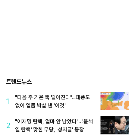
트렌드뉴스
"다음 주 기온 뚝 떨어진다"…태풍도
1
없이 열돔 박살 낸 '이것'
"이재명 탄핵, 얼마 안 남았다"...'윤석
2
열 탄핵' 맞힌 무당, '성지글' 등장