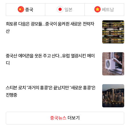
중국
일본
베트남
희토류 다음은 광모듈…중국이 움켜쥔 새로운 전략자
산
중국산 에어콘을 웃돈 주고 산다...유럽 열광시킨 메이
디
스티븐 로치 '과거의 홍콩'은 끝났지만 '새로운 홍콩'은
진행중
중국뉴스
더보기