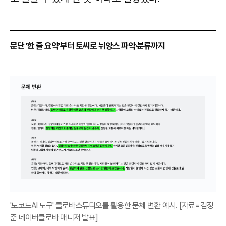
문단 '한 줄 요약'부터 토씨로 뉘앙스 파악·분류까지
'노코드AI 도구' 클로바스튜디오를 활용한 문체 변환 예시. [자료=김정
준 네이버클로바 매니저 발표]