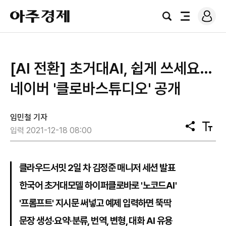
로
아
그
검
전
주
인
색
체
경
메
제
뉴
[AI 전환] 초거대AI, 쉽게 쓰세요…
네이버 '클로바스튜디오' 공개
임민철 기자
공
텍
입력 2021-12-18 08:00
유
스
트
크
기
클라우드서밋 2일 차 김정준 매니저 세션 발표
한국어 초거대모델 하이퍼클로바로 '노코드AI'
'프롬프트' 지시문 써넣고 예제 입력하면 뚝딱
문장 생성·요약·분류, 번역, 변형, 대화 AI 유용