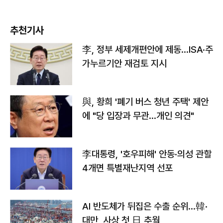
추천기사
李, 정부 세제개편안에 제동…ISA·주
가누르기안 재검토 지시
與, 황희 '폐기 버스 청년 주택' 제안
에 "당 입장과 무관…개인 의견"
李대통령, '호우피해' 안동·의성 관할
4개면 특별재난지역 선포
AI 반도체가 뒤집은 수출 순위…韓·
대만, 사상 첫 日 추월