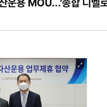
운용 MOU…'종합 디벨로퍼
이
미
지
확
대