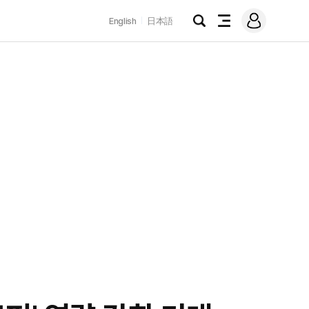
로
English
日本語
그
검
전
인
색
체
메
뉴