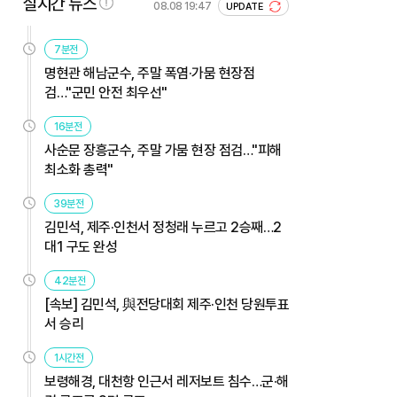
실시간 뉴스
08.08 19:47
UPDATE
7분전
명현관 해남군수, 주말 폭염·가뭄 현장점
검…"군민 안전 최우선"
16분전
사순문 장흥군수, 주말 가뭄 현장 점검…"피해
최소화 총력"
39분전
김민석, 제주·인천서 정청래 누르고 2승째…2
대1 구도 완성
42분전
[속보] 김민석, 與전당대회 제주·인천 당원투표
서 승리
1시간전
보령해경, 대천항 인근서 레저보트 침수…군·해