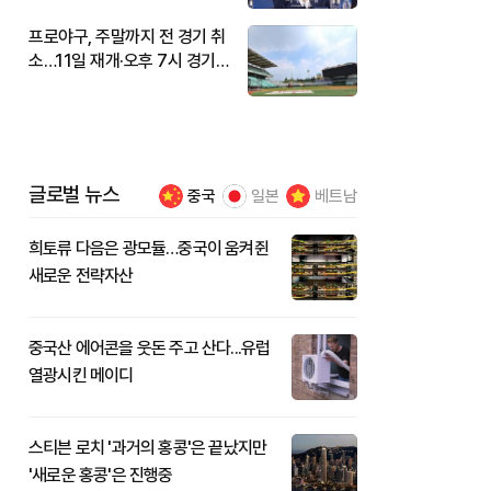
프로야구, 주말까지 전 경기 취
소…11일 재개·오후 7시 경기
시작
글로벌 뉴스
중국
일본
베트남
희토류 다음은 광모듈…중국이 움켜쥔
새로운 전략자산
중국산 에어콘을 웃돈 주고 산다...유럽
열광시킨 메이디
스티븐 로치 '과거의 홍콩'은 끝났지만
'새로운 홍콩'은 진행중