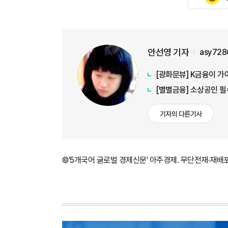
안선영 기자
asy728
[광화문뷰] K금융이 가
[별별금융] 소상공인 필
기자의 다른기사
©'5개국어 글로벌 경제신문' 아주경제. 무단전재·재배