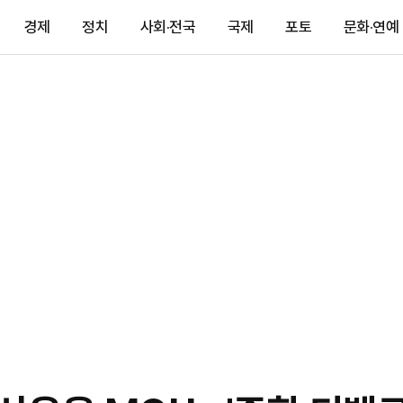
경제
정치
사회·전국
국제
포토
문화·연예