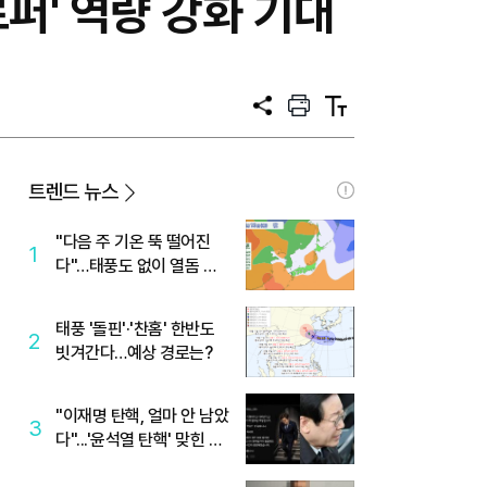
' 역량 강화 기대
공
프
텍
유
린
스
트
트
크
기
트렌드 뉴스
"다음 주 기온 뚝 떨어진
1
다"…태풍도 없이 열돔 박
살 낸 '이것'
태풍 '돌핀'·'찬홈' 한반도
2
빗겨간다…예상 경로는?
"이재명 탄핵, 얼마 안 남았
3
다"...'윤석열 탄핵' 맞힌 무
당, '성지글' 등장