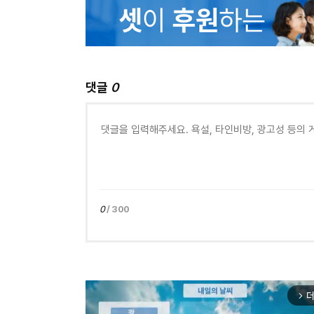
댓글
0
0
/ 300
더
arrow_forward_ios