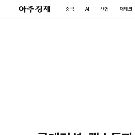
아
중국
AI
산업
재테크
주
경
제