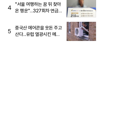
"서울 여행하는 꿈 뒤 찾아
4
온 행운"…327회차 연금
복권720+ 당첨번호조회
주목
중국산 에어콘을 웃돈 주고
5
산다...유럽 열광시킨 메이
디