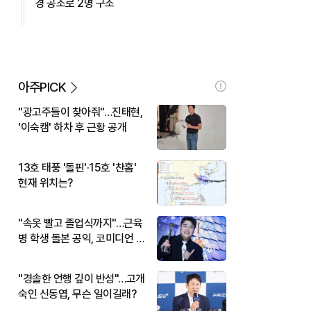
경 공조로 2명 구조
아주PICK
"광고주들이 찾아줘"…진태현,
'이숙캠' 하차 후 근황 공개
13호 태풍 '돌핀'·15호 '찬홈'
현재 위치는?
"속옷 빨고 졸업식까지"…근육
병 학생 돌본 공익, 코미디언 김
규원이었다
"경솔한 언행 깊이 반성"…고개
숙인 신동엽, 무슨 일이길래?