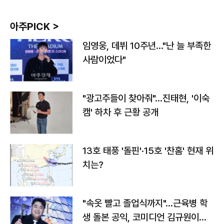
아주PICK >
임영웅, 데뷔 10주년…"난 늘 부족한
사람이었다"
"광고주들이 찾아줘"…진태현, '이숙
캠' 하차 후 근황 공개
13호 태풍 '돌핀'·15호 '찬홈' 현재 위
치는?
"속옷 빨고 졸업식까지"…근육병 학
생 돌본 공익, 코미디언 김규원이었