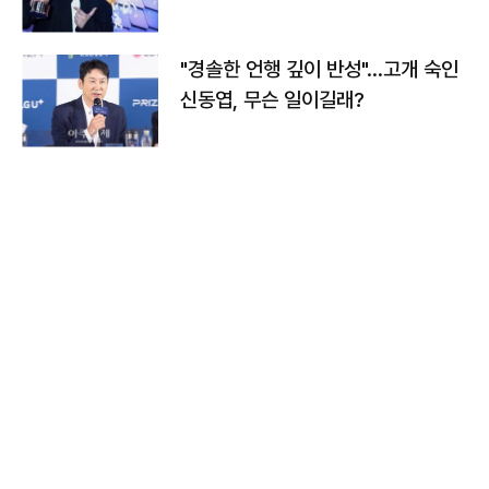
다
"경솔한 언행 깊이 반성"…고개 숙인
신동엽, 무슨 일이길래?