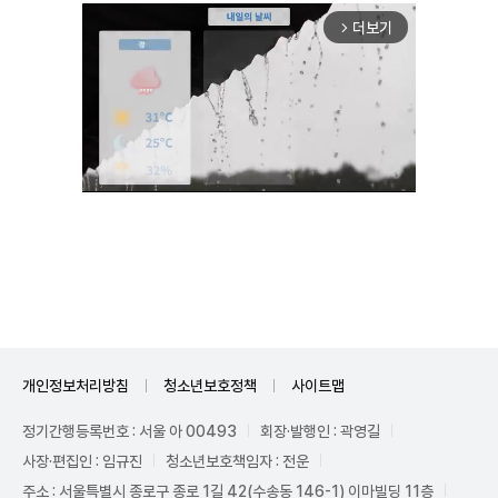
더보기
arrow_forward_ios
Unmute
개인정보처리방침
청소년보호정책
사이트맵
정기간행등록번호 : 서울 아 00493
회장·발행인 : 곽영길
사장·편집인 : 임규진
청소년보호책임자 : 전운
주소 : 서울특별시 종로구 종로 1길 42(수송동 146-1) 이마빌딩 11층