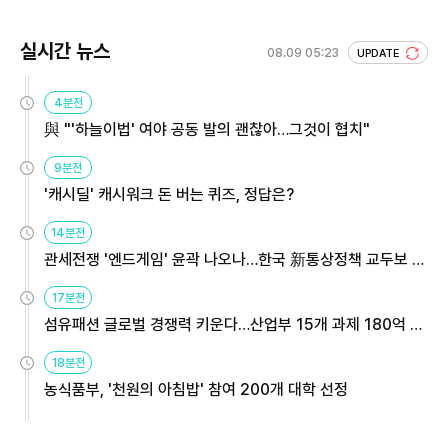
실시간 뉴스
08.09 05:23
UPDATE
4분전
與 "'하늘이법' 여야 공동 발의 괜찮아…그것이 협치"
9분전
'캐시딜' 캐시워크 돈 버는 퀴즈, 정답은?
14분전
관세전쟁 '엔드게임' 윤곽 나오나…한국 新통상정책 교두보 활
용해야
17분전
섬유패션 글로벌 경쟁력 키운다…산업부 15개 과제 180억 지
원
18분전
농식품부, '천원의 아침밥' 참여 200개 대학 선정