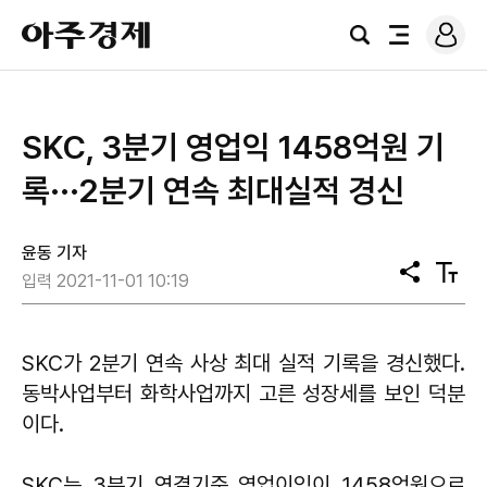
로
아
그
검
전
주
인
색
체
경
메
제
뉴
SKC, 3분기 영업익 1458억원 기
록···2분기 연속 최대실적 경신
윤동 기자
공
텍
입력 2021-11-01 10:19
유
스
트
크
기
SKC가 2분기 연속 사상 최대 실적 기록을 경신했다.
동박사업부터 화학사업까지 고른 성장세를 보인 덕분
이다.
SKC는 3분기 연결기준 영업이익이 1458억원으로