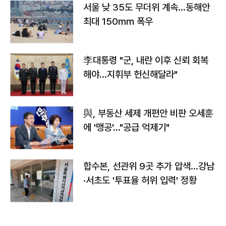
서울 낮 35도 무더위 계속…동해안
최대 150㎜ 폭우
李대통령 "군, 내란 이후 신뢰 회복
해야…지휘부 헌신해달라"
與, 부동산 세제 개편안 비판 오세훈
에 '맹공'…"공급 억제기"
합수본, 선관위 9곳 추가 압색…강남
·서초도 '투표율 허위 입력' 정황