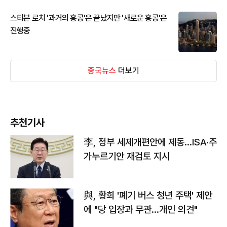
스티븐 로치 '과거의 홍콩'은 끝났지만 '새로운 홍콩'은
진행중
중국뉴스
더보기
추천기사
李, 정부 세제개편안에 제동…ISA·주
가누르기안 재검토 지시
與, 황희 '폐기 버스 청년 주택' 제안
에 "당 입장과 무관…개인 의견"