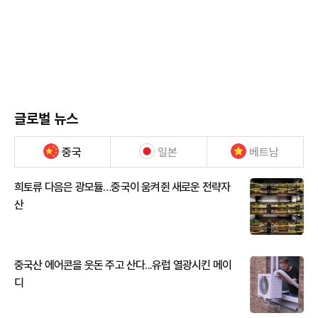
글로벌 뉴스
중국
일본
베트남
희토류 다음은 광모듈…중국이 움켜쥔 새로운 전략자
산
중국산 에어콘을 웃돈 주고 산다...유럽 열광시킨 메이
디