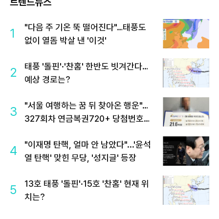
트렌드뉴스
"다음 주 기온 뚝 떨어진다"…태풍도
1
없이 열돔 박살 낸 '이것'
태풍 '돌핀'·'찬홈' 한반도 빗겨간다…
2
예상 경로는?
"서울 여행하는 꿈 뒤 찾아온 행운"…
3
327회차 연금복권720+ 당첨번호조
회 주목
"이재명 탄핵, 얼마 안 남았다"...'윤석
4
열 탄핵' 맞힌 무당, '성지글' 등장
13호 태풍 '돌핀'·15호 '찬홈' 현재 위
5
치는?