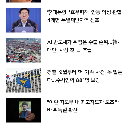
李대통령, '호우피해' 안동·의성 관할
4개면 특별재난지역 선포
AI 반도체가 뒤집은 수출 순위…韓·
대만, 사상 첫 日 추월
경찰, 9월부터 '제 가족 사건' 못 맡는
다…수사인력 881명 보강
"이란 지도부 내 최고지도자 모즈타
바 위독설 확산"