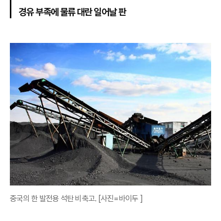
경유 부족에 물류 대란 일어날 판
중국의 한 발전용 석탄 비축고. [사진=바이두 ]