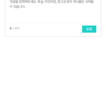
0
/ 300
등록