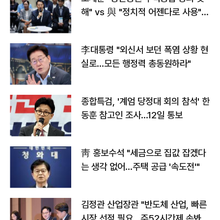
해" vs 與 "정치적 어젠다로 사용"
맞불
李대통령 "외신서 보던 폭염 상황 현
실로…모든 행정력 총동원하라"
종합특검, '계엄 당정대 회의 참석' 한
동훈 참고인 조사...12일 통보
靑 홍보수석 "세금으로 집값 잡겠다
는 생각 없어…주택 공급 '속도전'"
김정관 산업장관 "반도체 산업, 빠른
시장 선점 필요…주52시간제 손봐