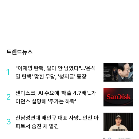
트렌드뉴스
"이재명 탄핵, 얼마 안 남았다"...'윤석
1
열 탄핵' 맞힌 무당, '성지글' 등장
샌디스크, AI 수요에 '매출 4.7배'…가
2
이던스 실망에 '주가는 하락'
신남성연대 배인규 대표 사망…인천 아
3
파트서 숨진 채 발견