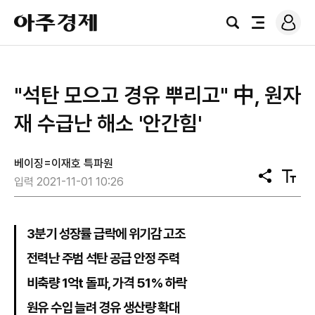
로
아
그
검
전
주
인
색
체
경
메
제
뉴
"석탄 모으고 경유 뿌리고" 中, 원자
재 수급난 해소 '안간힘'
베이징=이재호 특파원
공
텍
입력 2021-11-01 10:26
유
스
트
크
기
3분기 성장률 급락에 위기감 고조
전력난 주범 석탄 공급 안정 주력
비축량 1억t 돌파, 가격 51% 하락
원유 수입 늘려 경유 생산량 확대