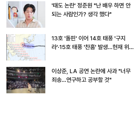
'태도 논란' 정준원 "난 배우 하면 안
되는 사람인가? 생각 했다"
13호 '돌핀' 이어 14호 태풍 '구지
라'·15호 태풍 '찬홈' 발생…현재 위
치와 이동경로는?
이상준, LA 공연 논란에 사과 "너무
죄송…연구하고 공부할 것"