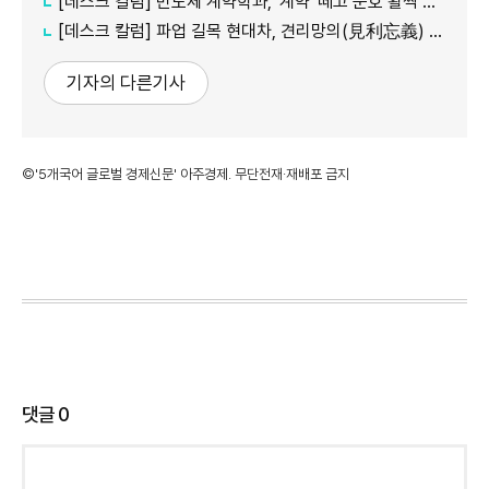
[데스크 칼럼] 반도체 계약학과, '계약' 떼고 문호 활짝 열어야
[데스크 칼럼] 파업 길목 현대차, 견리망의(見利忘義) 새겨야
기자의 다른기사
©'5개국어 글로벌 경제신문' 아주경제. 무단전재·재배포 금지
댓글
0