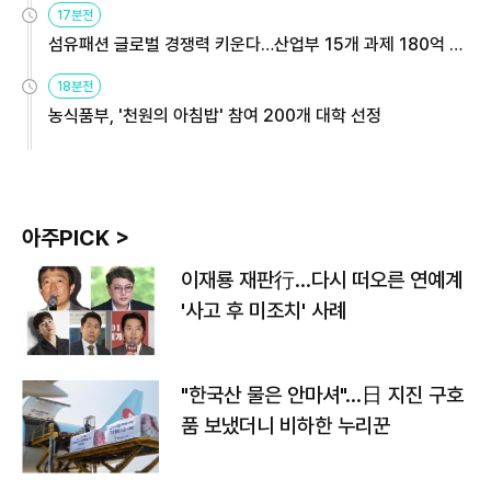
17분전
섬유패션 글로벌 경쟁력 키운다…산업부 15개 과제 180억 지
원
18분전
농식품부, '천원의 아침밥' 참여 200개 대학 선정
아주PICK >
이재룡 재판行…다시 떠오른 연예계
'사고 후 미조치' 사례
"한국산 물은 안마셔"…日 지진 구호
품 보냈더니 비하한 누리꾼