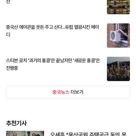
산
중국산 에어콘을 웃돈 주고 산다...유럽 열광시킨 메이
디
스티븐 로치 '과거의 홍콩'은 끝났지만 '새로운 홍콩'은
진행중
중국뉴스
더보기
추천기사
오세훈 "용산공원 주택공급 동의 못