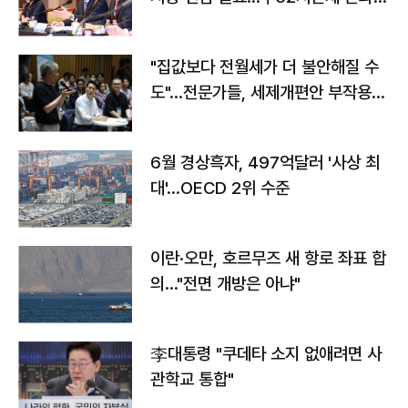
야"
"집값보다 전월세가 더 불안해질 수
도"…전문가들, 세제개편안 부작용
우려
6월 경상흑자, 497억달러 '사상 최
대'…OECD 2위 수준
이란·오만, 호르무즈 새 항로 좌표 합
의…"전면 개방은 아냐"
李대통령 "쿠데타 소지 없애려면 사
관학교 통합"