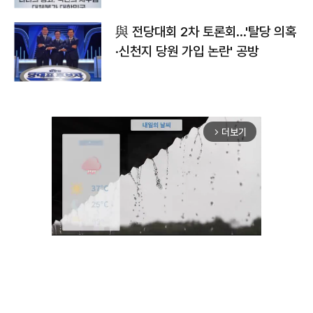
與 전당대회 2차 토론회…'탈당 의혹
·신천지 당원 가입 논란' 공방
더보기
arrow_forward_ios
Unmute