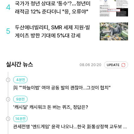
국가가 청년 상대로 '통수'?...청년미
4
래적금 12% 준다더니 "응, 오류야"
두산에너빌리티, SMR 세제 지원·빌
5
게이츠 방한 기대에 5%대 강세
실시간 뉴스
08.06 20:20
UPDATE
4분전
與 "'하늘이법' 여야 공동 발의 괜찮아…그것이 협치"
9분전
'캐시딜' 캐시워크 돈 버는 퀴즈, 정답은?
14분전
관세전쟁 '엔드게임' 윤곽 나오나…한국 新통상정책 교두보 활
용해야