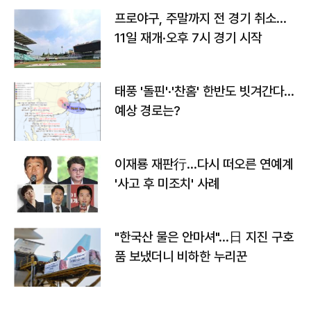
프로야구, 주말까지 전 경기 취소…
11일 재개·오후 7시 경기 시작
태풍 '돌핀'·'찬홈' 한반도 빗겨간다…
예상 경로는?
이재룡 재판行…다시 떠오른 연예계
'사고 후 미조치' 사례
"한국산 물은 안마셔"…日 지진 구호
품 보냈더니 비하한 누리꾼