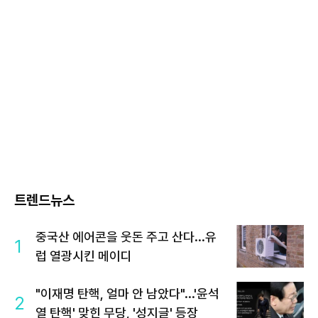
트렌드뉴스
중국산 에어콘을 웃돈 주고 산다...유
1
럽 열광시킨 메이디
"이재명 탄핵, 얼마 안 남았다"...'윤석
2
열 탄핵' 맞힌 무당, '성지글' 등장