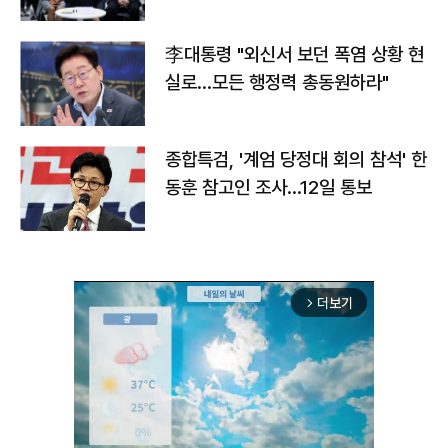
맞불
李대통령 "외신서 보던 폭염 상황 현
실로…모든 행정력 총동원하라"
종합특검, '계엄 당정대 회의 참석' 한
동훈 참고인 조사...12일 통보
더보기
arrow_forward_ios