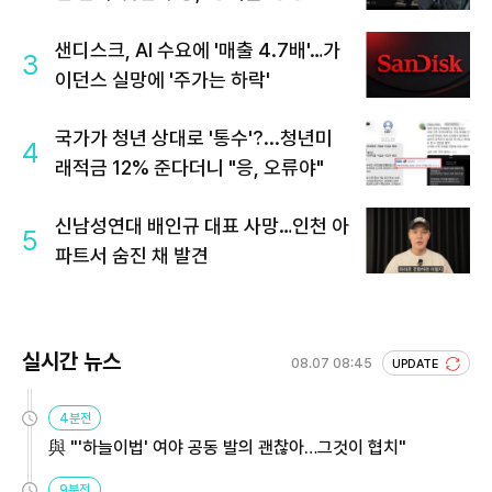
샌디스크, AI 수요에 '매출 4.7배'…가
3
이던스 실망에 '주가는 하락'
국가가 청년 상대로 '통수'?...청년미
4
래적금 12% 준다더니 "응, 오류야"
신남성연대 배인규 대표 사망…인천 아
5
파트서 숨진 채 발견
실시간 뉴스
08.07 08:45
UPDATE
4분전
與 "'하늘이법' 여야 공동 발의 괜찮아…그것이 협치"
9분전