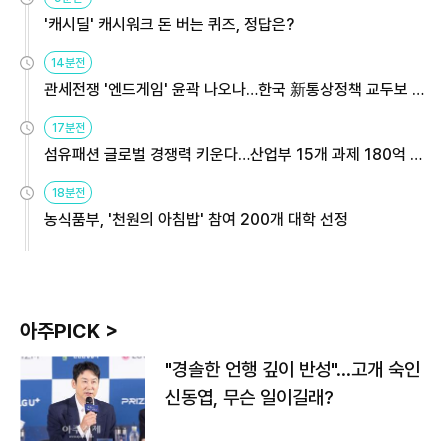
'캐시딜' 캐시워크 돈 버는 퀴즈, 정답은?
14분전
관세전쟁 '엔드게임' 윤곽 나오나…한국 新통상정책 교두보 활
용해야
17분전
섬유패션 글로벌 경쟁력 키운다…산업부 15개 과제 180억 지
원
18분전
농식품부, '천원의 아침밥' 참여 200개 대학 선정
아주PICK >
"경솔한 언행 깊이 반성"…고개 숙인
신동엽, 무슨 일이길래?