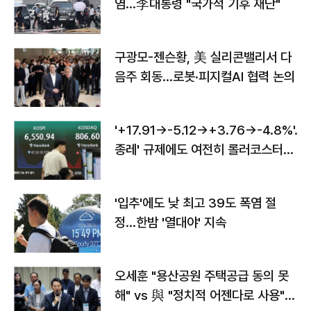
염…李대통령 "국가적 기후 재난"
구광모-젠슨황, 美 실리콘밸리서 다
음주 회동…로봇·피지컬AI 협력 논의
'+17.91→-5.12→+3.76→-4.8%'…'
종레' 규제에도 여전히 롤러코스터
타는 코스피
'입추'에도 낮 최고 39도 폭염 절
정…한밤 '열대야' 지속
오세훈 "용산공원 주택공급 동의 못
해" vs 與 "정치적 어젠다로 사용"