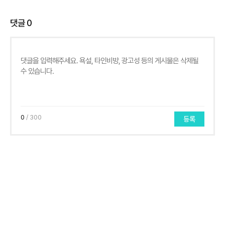
댓글
0
0
/ 300
등록