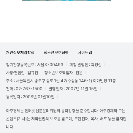
Unmute
개인정보처리방침
청소년보호정책
사이트맵
정기간행등록번호 : 서울 아 00493
회장·발행인 : 곽영길
사장·편집인 : 임규진
청소년보호책임자 : 전운
주소 : 서울특별시 종로구 종로 1길 42(수송동 146-1) 이마빌딩 11층
전화 : 02-767-1500
발행일자 : 2007년 11월 15일
등록일자 : 2008년 01월10일
아주경제는 인터넷신문윤리위원회 윤리강령을 준수합니다. 아주경제의 모든
콘텐츠(기사)는 저작권법의 보호를 받으며, 무단전재, 복사, 배포 등을 금지합
니다.