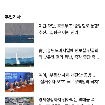
추천기사
이란·오만, 호르무즈 '중앙항로 통항'
추진…입항은 이란 관리
靑, 北 탄도미사일에 안보실 긴급회
의…"유엔 결의 위반, 즉각 중단 촉
구"
여야, '부동산 세제 개편안' 공방…
"실거주자 보호" vs "무책임의 극치"
경제성장까지 갉아먹는 역대급 폭