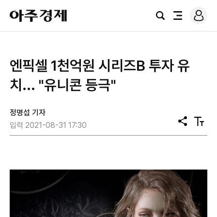
로
아
그
검
전
주
인
색
체
경
메
제
뉴
엔픽셀 1천억원 시리즈B 투자 유
치... "유니콘 등극"
정명섭 기자
공
텍
입력 2021-08-31 17:30
유
스
트
크
기