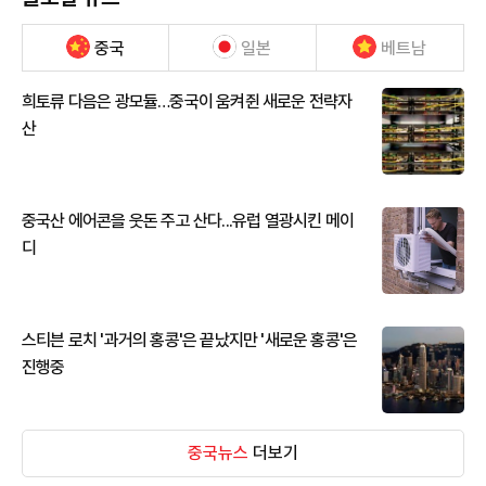
중국
일본
베트남
희토류 다음은 광모듈…중국이 움켜쥔 새로운 전략자
산
중국산 에어콘을 웃돈 주고 산다...유럽 열광시킨 메이
디
스티븐 로치 '과거의 홍콩'은 끝났지만 '새로운 홍콩'은
진행중
중국뉴스
더보기