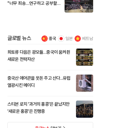
"너무 죄송…연구하고 공부할
것"
글로벌 뉴스
중국
일본
베트남
희토류 다음은 광모듈…중국이 움켜쥔
새로운 전략자산
중국산 에어콘을 웃돈 주고 산다...유럽
열광시킨 메이디
스티븐 로치 '과거의 홍콩'은 끝났지만
'새로운 홍콩'은 진행중