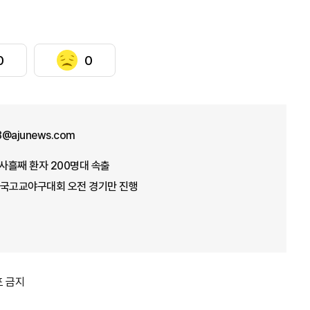
0
0
8@ajunews.com
사흘째 환자 200명대 속출
전국고교야구대회 오전 경기만 진행
포 금지