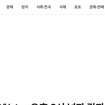
경제
정치
사회·전국
국제
포토
문화·연예