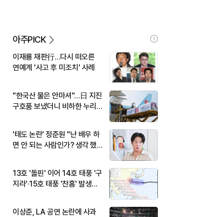
아주PICK
이재룡 재판行…다시 떠오른
연예계 '사고 후 미조치' 사례
"한국산 물은 안마셔"…日 지진
구호품 보냈더니 비하한 누리
꾼
'태도 논란' 정준원 "난 배우 하
면 안 되는 사람인가? 생각 했
다"
13호 '돌핀' 이어 14호 태풍 '구
지라'·15호 태풍 '찬홈' 발생…
현재 위치와 이동경로는?
이상준, LA 공연 논란에 사과