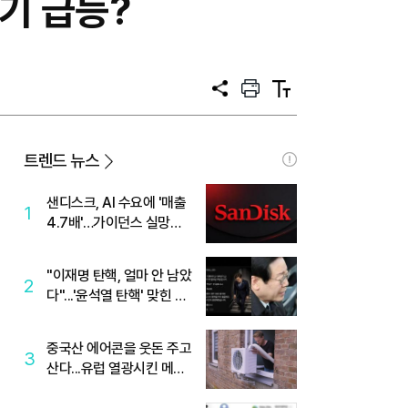
기 급등?
공
프
텍
유
린
스
트
트
크
기
트렌드 뉴스
샌디스크, AI 수요에 '매출
1
4.7배'…가이던스 실망에
'주가는 하락'
"이재명 탄핵, 얼마 안 남았
2
다"...'윤석열 탄핵' 맞힌 무
당, '성지글' 등장
중국산 에어콘을 웃돈 주고
3
산다...유럽 열광시킨 메이
디