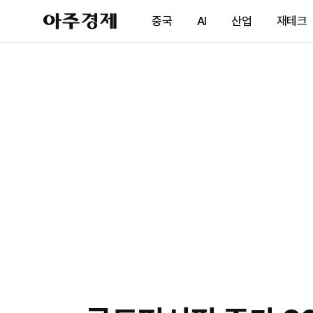
아
중국
AI
산업
재테크
주
경
제