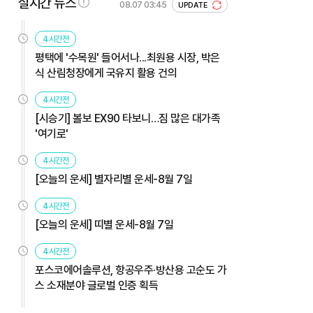
실시간 뉴스
08.07 03:45
UPDATE
4시간전
평택에 '수목원' 들어서나...최원용 시장, 박은
식 산림청장에게 국유지 활용 건의
4시간전
[시승기] 볼보 EX90 타보니…짐 많은 대가족
'여기로'
4시간전
[오늘의 운세] 별자리별 운세-8월 7일
4시간전
[오늘의 운세] 띠별 운세-8월 7일
4시간전
포스코에어솔루션, 항공우주·방산용 고순도 가
스 소재분야 글로벌 인증 획득