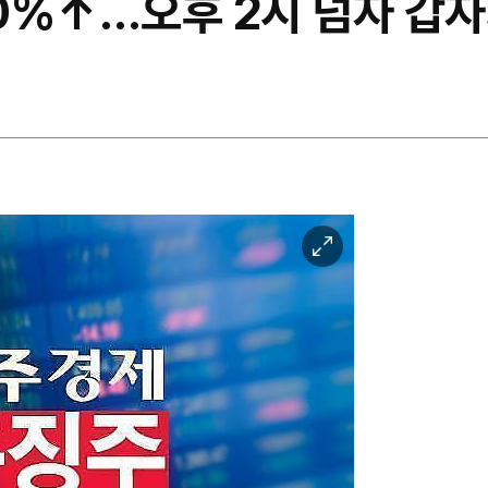
0%↑…오후 2시 넘자 갑자
이
미
지
확
대