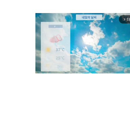
더
arrow_forward_ios
Mut