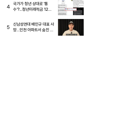
국가가 청년 상대로 '통
4
수'?...청년미래적금 12%
준다더니 "응, 오류야"
신남성연대 배인규 대표 사
5
망…인천 아파트서 숨진 채
발견