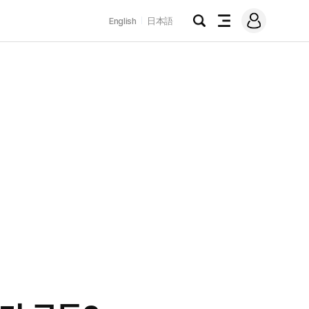
로
English
日本語
그
검
전
인
색
체
메
뉴