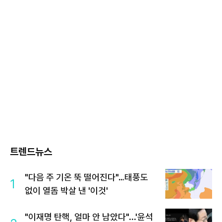
트렌드뉴스
"다음 주 기온 뚝 떨어진다"…태풍도
1
없이 열돔 박살 낸 '이것'
"이재명 탄핵, 얼마 안 남았다"...'윤석