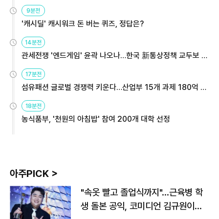
9분전
'캐시딜' 캐시워크 돈 버는 퀴즈, 정답은?
14분전
관세전쟁 '엔드게임' 윤곽 나오나…한국 新통상정책 교두보 활
용해야
17분전
섬유패션 글로벌 경쟁력 키운다…산업부 15개 과제 180억 지
원
18분전
농식품부, '천원의 아침밥' 참여 200개 대학 선정
아주PICK >
"속옷 빨고 졸업식까지"…근육병 학
생 돌본 공익, 코미디언 김규원이었