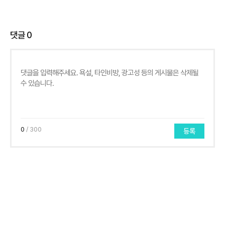
댓글
0
0
/ 300
등록