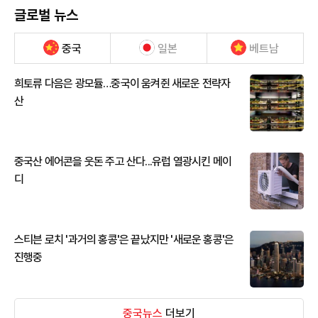
글로벌 뉴스
중국
일본
베트남
희토류 다음은 광모듈…중국이 움켜쥔 새로운 전략자
산
중국산 에어콘을 웃돈 주고 산다...유럽 열광시킨 메이
디
스티븐 로치 '과거의 홍콩'은 끝났지만 '새로운 홍콩'은
진행중
중국뉴스
더보기