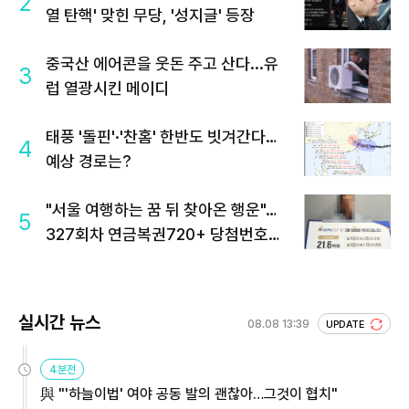
2
열 탄핵' 맞힌 무당, '성지글' 등장
중국산 에어콘을 웃돈 주고 산다...유
3
럽 열광시킨 메이디
태풍 '돌핀'·'찬홈' 한반도 빗겨간다…
4
예상 경로는?
"서울 여행하는 꿈 뒤 찾아온 행운"…
5
327회차 연금복권720+ 당첨번호조
회 주목
실시간 뉴스
08.08 13:39
UPDATE
4분전
與 "'하늘이법' 여야 공동 발의 괜찮아…그것이 협치"