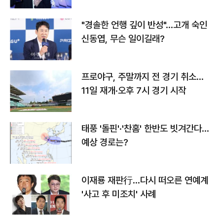
다
"경솔한 언행 깊이 반성"…고개 숙인
신동엽, 무슨 일이길래?
프로야구, 주말까지 전 경기 취소…
11일 재개·오후 7시 경기 시작
태풍 '돌핀'·'찬홈' 한반도 빗겨간다…
예상 경로는?
이재룡 재판行…다시 떠오른 연예계
'사고 후 미조치' 사례