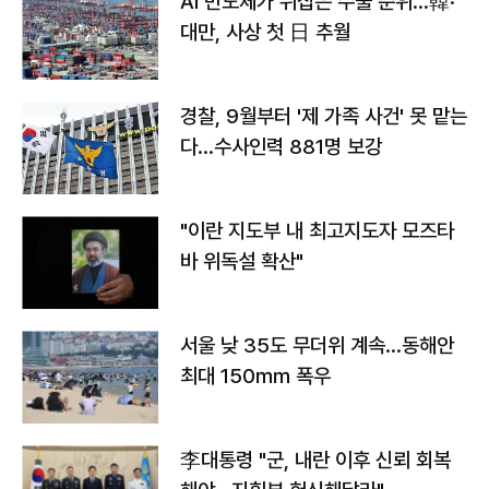
AI 반도체가 뒤집은 수출 순위…韓·
대만, 사상 첫 日 추월
경찰, 9월부터 '제 가족 사건' 못 맡는
다…수사인력 881명 보강
"이란 지도부 내 최고지도자 모즈타
바 위독설 확산"
서울 낮 35도 무더위 계속…동해안
최대 150㎜ 폭우
李대통령 "군, 내란 이후 신뢰 회복