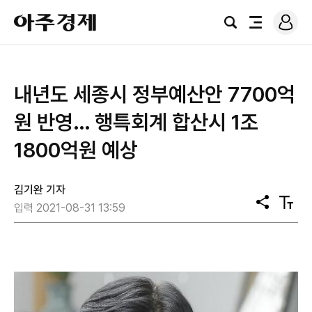
로
아
그
검
전
주
인
색
체
경
메
제
뉴
내년도 세종시 정부예산안 7700억
원 반영… 행특회계 합산시 1조
1800억원 예상
김기완 기자
공
텍
입력 2021-08-31 13:59
유
스
트
크
기