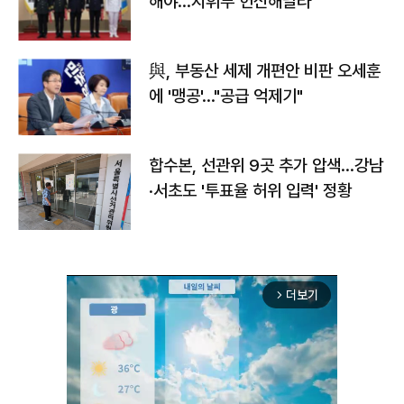
해야…지휘부 헌신해달라"
與, 부동산 세제 개편안 비판 오세훈
에 '맹공'…"공급 억제기"
합수본, 선관위 9곳 추가 압색…강남
·서초도 '투표율 허위 입력' 정황
더보기
arrow_forward_ios