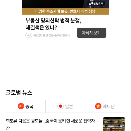
글로벌 뉴스
중국
일본
베트남
희토류 다음은 광모듈…중국이 움켜쥔 새로운 전략자
산