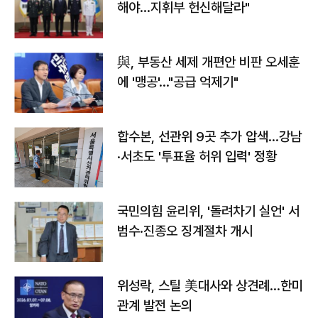
해야…지휘부 헌신해달라"
與, 부동산 세제 개편안 비판 오세훈
에 '맹공'…"공급 억제기"
합수본, 선관위 9곳 추가 압색…강남
·서초도 '투표율 허위 입력' 정황
국민의힘 윤리위, '돌려차기 실언' 서
범수·진종오 징계절차 개시
위성락, 스틸 美대사와 상견례…한미
관계 발전 논의