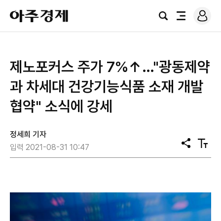
로
아
그
검
전
주
인
색
체
경
메
제
뉴
제노포커스 주가 7%↑…"광동제약
과 차세대 건강기능식품 소재 개발
협약" 소식에 강세
정세희 기자
공
텍
입력 2021-08-31 10:47
유
스
트
크
기