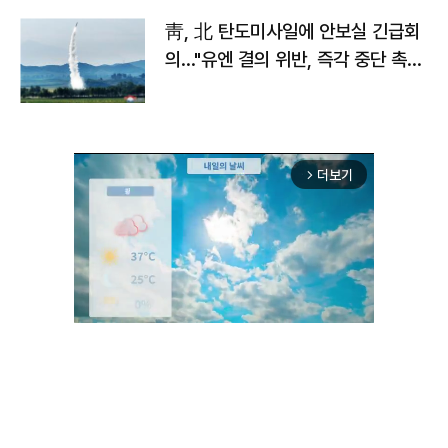
靑, 北 탄도미사일에 안보실 긴급회
의…"유엔 결의 위반, 즉각 중단 촉
구"
더보기
arrow_forward_ios
Unmute