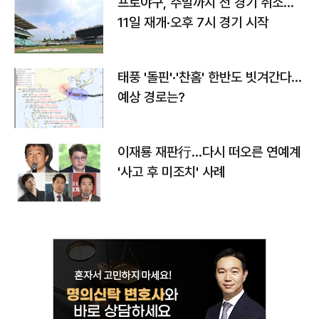
프로야구, 주말까지 전 경기 취소…
11일 재개·오후 7시 경기 시작
태풍 '돌핀'·'찬홈' 한반도 빗겨간다…
예상 경로는?
이재룡 재판行…다시 떠오른 연예계
'사고 후 미조치' 사례