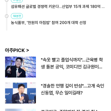
17분전
섬유패션 글로벌 경쟁력 키운다…산업부 15개 과제 180억 지
원
18분전
농식품부, '천원의 아침밥' 참여 200개 대학 선정
아주PICK >
"속옷 빨고 졸업식까지"…근육병 학
생 돌본 공익, 코미디언 김규원이었
다
"경솔한 언행 깊이 반성"…고개 숙인
신동엽, 무슨 일이길래?