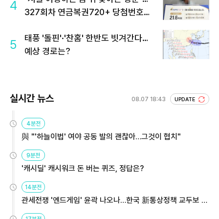
4
327회차 연금복권720+ 당첨번호조
회 주목
태풍 '돌핀'·'찬홈' 한반도 빗겨간다…
5
예상 경로는?
실시간 뉴스
08.07 18:43
UPDATE
4분전
與 "'하늘이법' 여야 공동 발의 괜찮아…그것이 협치"
9분전
'캐시딜' 캐시워크 돈 버는 퀴즈, 정답은?
14분전
관세전쟁 '엔드게임' 윤곽 나오나…한국 新통상정책 교두보 활
용해야