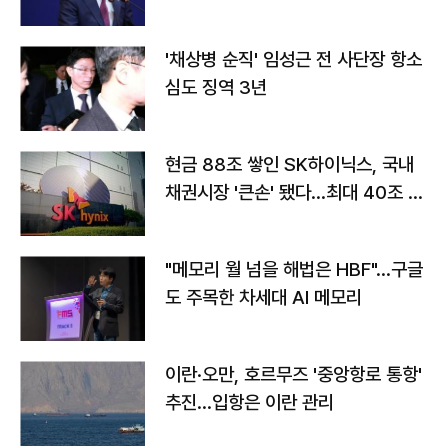
'채상병 순직' 임성근 전 사단장 항소
심도 징역 3년
현금 88조 쌓인 SK하이닉스, 국내
채권시장 '큰손' 됐다…최대 40조 투
자
"메모리 월 넘을 해법은 HBF"…구글
도 주목한 차세대 AI 메모리
이란·오만, 호르무즈 '중앙항로 통항'
추진…입항은 이란 관리