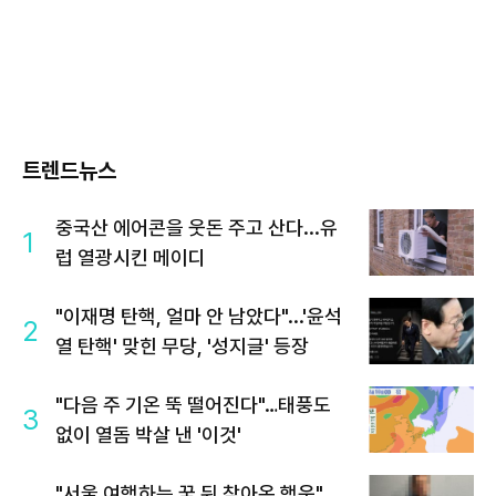
트렌드뉴스
중국산 에어콘을 웃돈 주고 산다...유
1
럽 열광시킨 메이디
"이재명 탄핵, 얼마 안 남았다"...'윤석
2
열 탄핵' 맞힌 무당, '성지글' 등장
"다음 주 기온 뚝 떨어진다"…태풍도
3
없이 열돔 박살 낸 '이것'
"서울 여행하는 꿈 뒤 찾아온 행운"…