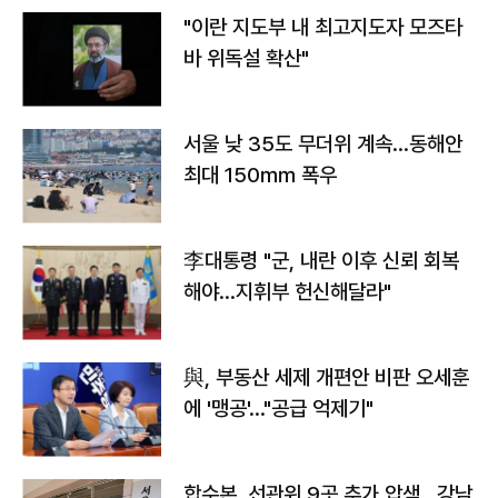
"이란 지도부 내 최고지도자 모즈타
바 위독설 확산"
서울 낮 35도 무더위 계속…동해안
최대 150㎜ 폭우
李대통령 "군, 내란 이후 신뢰 회복
해야…지휘부 헌신해달라"
與, 부동산 세제 개편안 비판 오세훈
에 '맹공'…"공급 억제기"
합수본, 선관위 9곳 추가 압색…강남