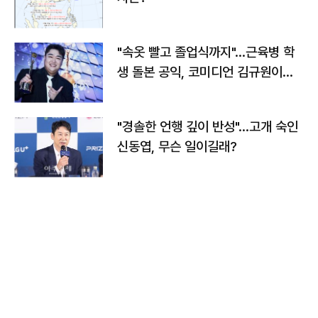
"속옷 빨고 졸업식까지"…근육병 학
생 돌본 공익, 코미디언 김규원이었
다
"경솔한 언행 깊이 반성"…고개 숙인
신동엽, 무슨 일이길래?