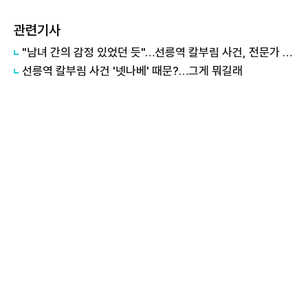
관련기사
"남녀 간의 감정 있었던 듯"…선릉역 칼부림 사건, 전문가 의견 들어보니
선릉역 칼부림 사건 '넷나베' 때문?…그게 뭐길래