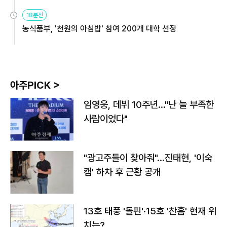
원
18분전
농식품부, '천원의 아침밥' 참여 200개 대학 선정
아주PICK >
임영웅, 데뷔 10주년…"난 늘 부족한
사람이었다"
"광고주들이 찾아줘"…진태현, '이숙
캠' 하차 후 근황 공개
13호 태풍 '돌핀'·15호 '찬홈' 현재 위
치는?