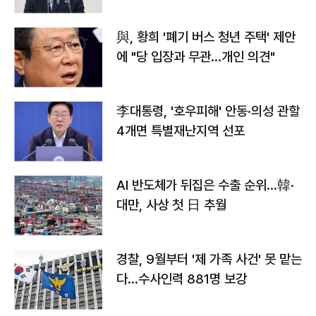
與, 황희 '폐기 버스 청년 주택' 제안
에 "당 입장과 무관…개인 의견"
李대통령, '호우피해' 안동·의성 관할
4개면 특별재난지역 선포
AI 반도체가 뒤집은 수출 순위…韓·
대만, 사상 첫 日 추월
경찰, 9월부터 '제 가족 사건' 못 맡는
다…수사인력 881명 보강