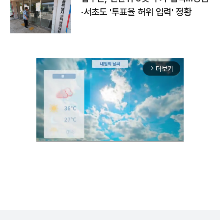
·서초도 '투표율 허위 입력' 정황
더보기
arrow_forward_ios
Unmute