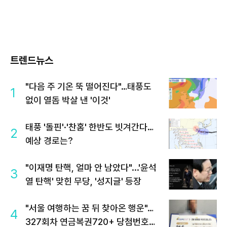
트렌드뉴스
"다음 주 기온 뚝 떨어진다"…태풍도
1
없이 열돔 박살 낸 '이것'
태풍 '돌핀'·'찬홈' 한반도 빗겨간다…
2
예상 경로는?
"이재명 탄핵, 얼마 안 남았다"...'윤석
3
열 탄핵' 맞힌 무당, '성지글' 등장
"서울 여행하는 꿈 뒤 찾아온 행운"…
4
327회차 연금복권720+ 당첨번호조