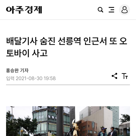
로
아
그
검
전
주
인
색
체
경
메
제
뉴
배달기사 숨진 선릉역 인근서 또 오
토바이 사고
홍승완 기자
공
텍
입력 2021-08-30 19:58
유
스
트
크
기