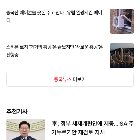
중국산 에어콘을 웃돈 주고 산다...유럽 열광시킨 메이
디
스티븐 로치 '과거의 홍콩'은 끝났지만 '새로운 홍콩'은
진행중
중국뉴스
더보기
추천기사
李, 정부 세제개편안에 제동…ISA·주
가누르기안 재검토 지시