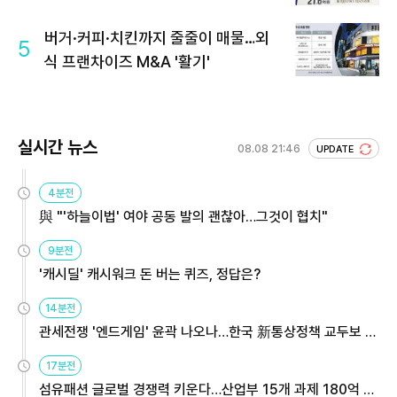
회 주목
버거·커피·치킨까지 줄줄이 매물…외
5
식 프랜차이즈 M&A '활기'
실시간 뉴스
08.08 21:46
UPDATE
4분전
與 "'하늘이법' 여야 공동 발의 괜찮아…그것이 협치"
9분전
'캐시딜' 캐시워크 돈 버는 퀴즈, 정답은?
14분전
관세전쟁 '엔드게임' 윤곽 나오나…한국 新통상정책 교두보 활
용해야
17분전
섬유패션 글로벌 경쟁력 키운다…산업부 15개 과제 180억 지