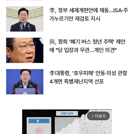
李, 정부 세제개편안에 제동…ISA·주
가누르기안 재검토 지시
與, 황희 '폐기 버스 청년 주택' 제안
에 "당 입장과 무관…개인 의견"
李대통령, '호우피해' 안동·의성 관할
4개면 특별재난지역 선포
더보기
arrow_forward_ios