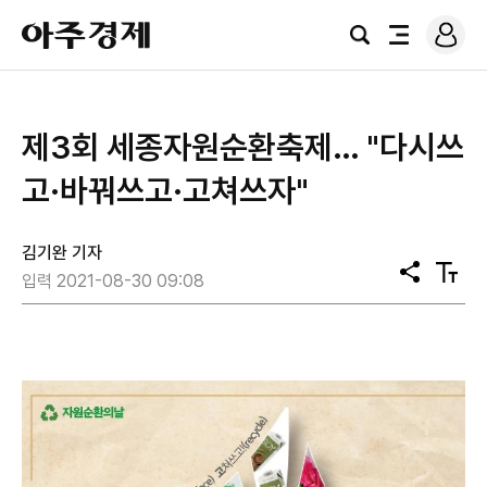
로
아
그
검
전
주
인
색
체
경
메
제
뉴
제3회 세종자원순환축제… "다시쓰
고·바꿔쓰고·고쳐쓰자"
김기완 기자
공
텍
입력 2021-08-30 09:08
유
스
트
크
기