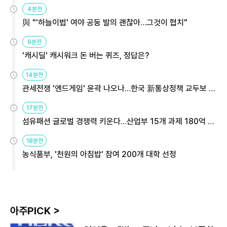
4분전
與 "'하늘이법' 여야 공동 발의 괜찮아…그것이 협치"
9분전
'캐시딜' 캐시워크 돈 버는 퀴즈, 정답은?
14분전
관세전쟁 '엔드게임' 윤곽 나오나…한국 新통상정책 교두보 활
용해야
17분전
섬유패션 글로벌 경쟁력 키운다…산업부 15개 과제 180억 지
원
18분전
농식품부, '천원의 아침밥' 참여 200개 대학 선정
아주PICK >