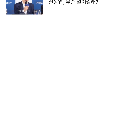
신동엽, 무슨 일이길래?