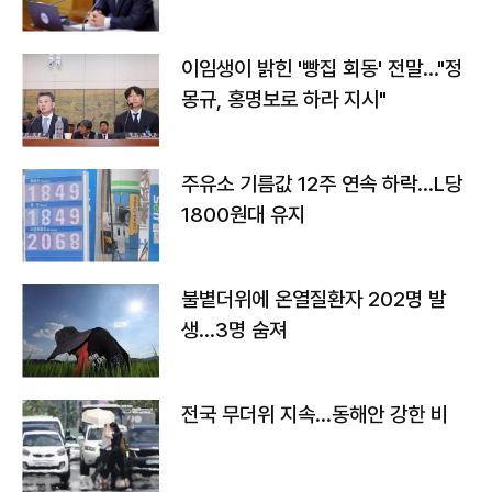
이임생이 밝힌 '빵집 회동' 전말…"정
몽규, 홍명보로 하라 지시"
주유소 기름값 12주 연속 하락…L당
1800원대 유지
불볕더위에 온열질환자 202명 발
생…3명 숨져
전국 무더위 지속…동해안 강한 비