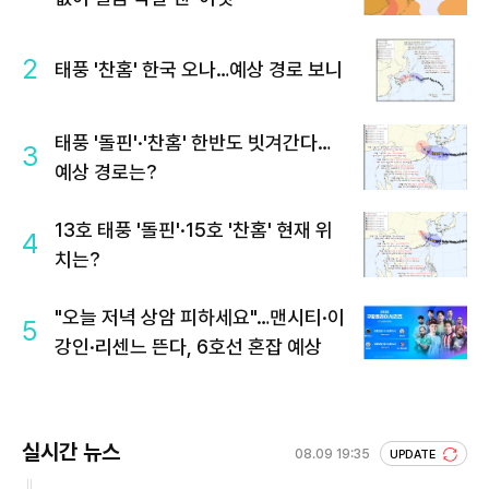
2
태풍 '찬홈' 한국 오나…예상 경로 보니
태풍 '돌핀'·'찬홈' 한반도 빗겨간다…
3
예상 경로는?
13호 태풍 '돌핀'·15호 '찬홈' 현재 위
4
치는?
"오늘 저녁 상암 피하세요"…맨시티·이
5
강인·리센느 뜬다, 6호선 혼잡 예상
실시간 뉴스
08.09 19:35
UPDATE