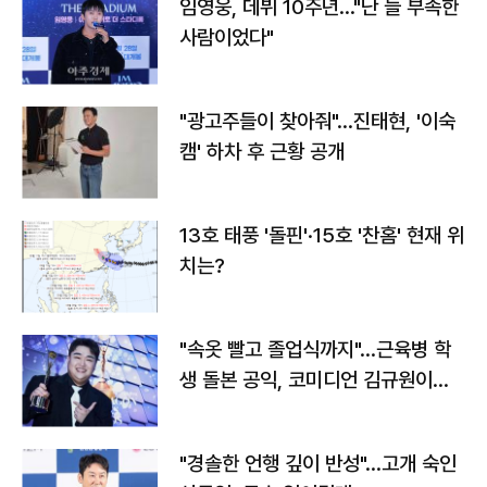
임영웅, 데뷔 10주년…"난 늘 부족한
사람이었다"
"광고주들이 찾아줘"…진태현, '이숙
캠' 하차 후 근황 공개
13호 태풍 '돌핀'·15호 '찬홈' 현재 위
치는?
"속옷 빨고 졸업식까지"…근육병 학
생 돌본 공익, 코미디언 김규원이었
다
"경솔한 언행 깊이 반성"…고개 숙인