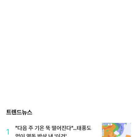
트렌드뉴스
"다음 주 기온 뚝 떨어진다"…태풍도
1
없이 열돔 박살 낸 '이것'