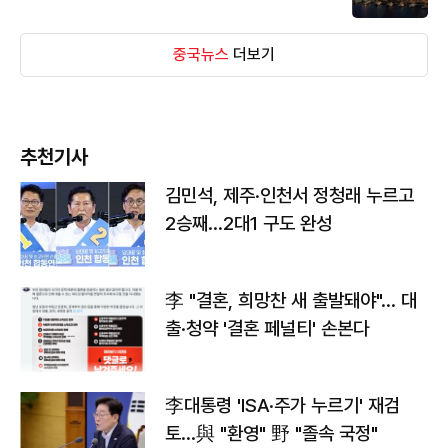
중국뉴스
더보기
추천기사
김민석, 제주·인천서 정청래 누르고
2승째…2대1 구도 완성
李 "결혼, 희망찬 새 출발돼야"… 대
출·청약 '결혼 페널티' 손본다
李대통령 'ISA·주가 누르기' 재검
토…與 "환영" 野 "졸속 국정"