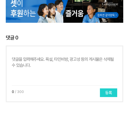
댓글
0
0
/ 300
등록