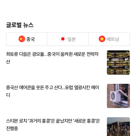
글로벌 뉴스
중국
일본
베트남
희토류 다음은 광모듈…중국이 움켜쥔 새로운 전략자
산
중국산 에어콘을 웃돈 주고 산다...유럽 열광시킨 메이
디
스티븐 로치 '과거의 홍콩'은 끝났지만 '새로운 홍콩'은
진행중