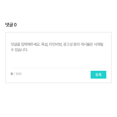
댓글
0
0
/ 300
등록