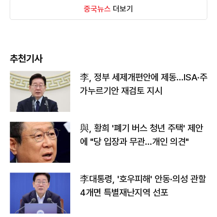
중국뉴스
더보기
추천기사
李, 정부 세제개편안에 제동…ISA·주
가누르기안 재검토 지시
與, 황희 '폐기 버스 청년 주택' 제안
에 "당 입장과 무관…개인 의견"
李대통령, '호우피해' 안동·의성 관할
4개면 특별재난지역 선포