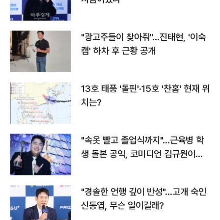
"광고주들이 찾아줘"…진태현, '이숙
캠' 하차 후 근황 공개
13호 태풍 '돌핀'·15호 '찬홈' 현재 위
치는?
"속옷 빨고 졸업식까지"…근육병 학
생 돌본 공익, 코미디언 김규원이었
다
"경솔한 언행 깊이 반성"…고개 숙인
신동엽, 무슨 일이길래?