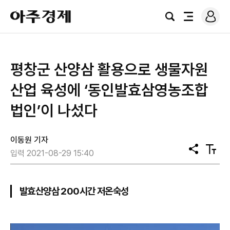
로
아
그
검
전
주
인
색
체
경
메
제
뉴
평창군 산양삼 활용으로 생물자원
산업 육성에 ‘동인발효삼영농조합
법인’이 나섰다
이동원 기자
공
텍
입력 2021-08-29 15:40
유
스
트
크
기
발효산양삼 200시간 저온숙성