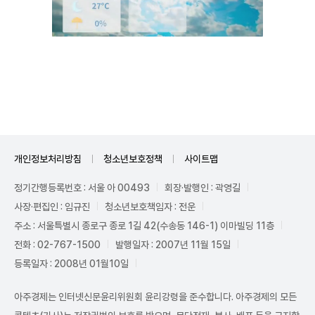
Unmute
개인정보처리방침
청소년보호정책
사이트맵
정기간행등록번호 : 서울 아 00493
회장·발행인 : 곽영길
사장·편집인 : 임규진
청소년보호책임자 : 전운
주소 : 서울특별시 종로구 종로 1길 42(수송동 146-1) 이마빌딩 11층
전화 : 02-767-1500
발행일자 : 2007년 11월 15일
등록일자 : 2008년 01월10일
아주경제는 인터넷신문윤리위원회 윤리강령을 준수합니다. 아주경제의 모든