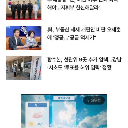
해야…지휘부 헌신해달라"
與, 부동산 세제 개편안 비판 오세훈
에 '맹공'…"공급 억제기"
합수본, 선관위 9곳 추가 압색…강남
·서초도 '투표율 허위 입력' 정황
더보기
arrow_forward_ios