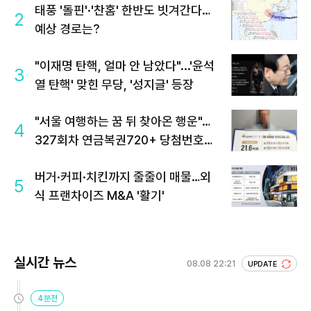
태풍 '돌핀'·'찬홈' 한반도 빗겨간다…
2
예상 경로는?
"이재명 탄핵, 얼마 안 남았다"...'윤석
3
열 탄핵' 맞힌 무당, '성지글' 등장
"서울 여행하는 꿈 뒤 찾아온 행운"…
4
327회차 연금복권720+ 당첨번호조
회 주목
버거·커피·치킨까지 줄줄이 매물…외
5
식 프랜차이즈 M&A '활기'
실시간 뉴스
08.08 22:21
UPDATE
4분전