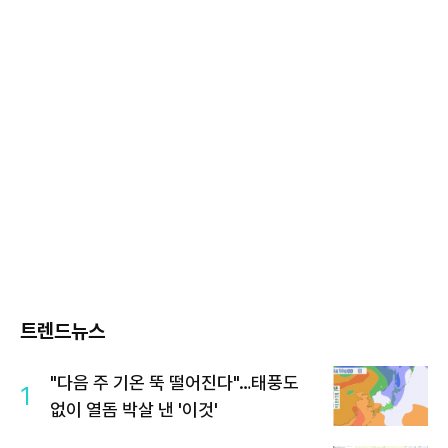
트렌드뉴스
"다음 주 기온 뚝 떨어진다"…태풍도
1
없이 열돔 박살 낸 '이것'