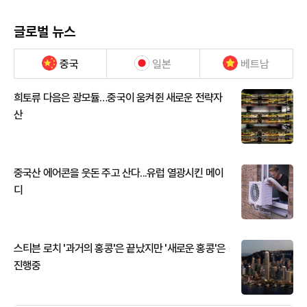
글로벌 뉴스
중국
일본
베트남
희토류 다음은 광모듈…중국이 움켜쥔 새로운 전략자
산
중국산 에어콘을 웃돈 주고 산다...유럽 열광시킨 메이
디
스티븐 로치 '과거의 홍콩'은 끝났지만 '새로운 홍콩'은
진행중