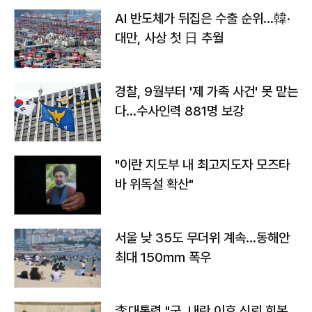
AI 반도체가 뒤집은 수출 순위…韓·
대만, 사상 첫 日 추월
경찰, 9월부터 '제 가족 사건' 못 맡는
다…수사인력 881명 보강
"이란 지도부 내 최고지도자 모즈타
바 위독설 확산"
서울 낮 35도 무더위 계속…동해안
최대 150㎜ 폭우
李대통령 "군, 내란 이후 신뢰 회복