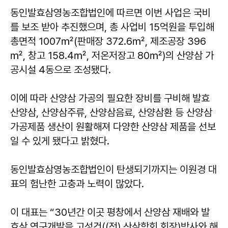
동인발효삼영농조합법인에 따르면 이번 사업은 국비
를 보조 받아 추진했으며, 총 사업비 15억원을 투입해
총면적 1007㎡(판매장 372.6㎡, 제조공장 396
㎡, 창고 158.4㎡, 저온저장고 80㎡)의 산양삼 가
공시설 4동으로 조성됐다.
이에 따라 산양삼 가공의 필요한 장비를 구비해 발효
산양삼, 산양삼주류, 산양삼음료, 산양삼환 등 산양삼
가공제품 생산이 원활해져 다양한 산양삼 제품을 선보
일 수 있게 됐다고 밝혔다.
동인발효삼영농조합법인이 탄생되기까지는 이원경 대
표의 험난한 고충과 노력이 많았다.
이 대표는 “30년간 이곳 평창에서 산양삼 재배와 발
효삼 연구개발을 고성건((전) 산삼학회 회장)박사와 해