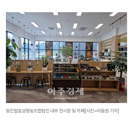
동인발효삼영농조합법인 내부 전시장 및 카페[사진=이동원 기자]