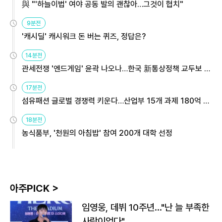
與 "'하늘이법' 여야 공동 발의 괜찮아…그것이 협치"
9분전
'캐시딜' 캐시워크 돈 버는 퀴즈, 정답은?
14분전
관세전쟁 '엔드게임' 윤곽 나오나…한국 新통상정책 교두보 활
용해야
17분전
섬유패션 글로벌 경쟁력 키운다…산업부 15개 과제 180억 지
원
18분전
농식품부, '천원의 아침밥' 참여 200개 대학 선정
아주PICK >
임영웅, 데뷔 10주년…"난 늘 부족한
사람이었다"