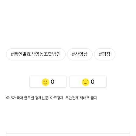
#동인발효삼영농조합법인
#산양삼
#평창
0
0
©'5개국어 글로벌 경제신문' 아주경제. 무단전재·재배포 금지