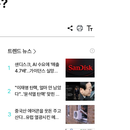
?
공
프
텍
유
린
스
트
트
크
기
트렌드 뉴스
샌디스크, AI 수요에 '매출
1
4.7배'…가이던스 실망에
'주가는 하락'
"이재명 탄핵, 얼마 안 남았
2
다"...'윤석열 탄핵' 맞힌 무
당, '성지글' 등장
중국산 에어콘을 웃돈 주고
3
산다...유럽 열광시킨 메이
디