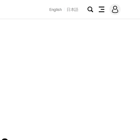
로
English
日本語
그
검
전
인
색
체
메
뉴