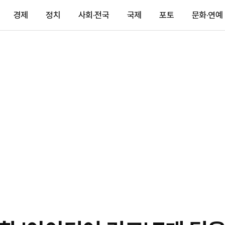
경제
정치
사회·전국
국제
포토
문화·연예