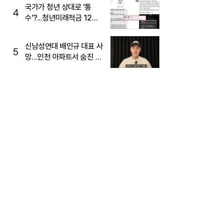
국가가 청년 상대로 '통
4
수'?...청년미래적금 12%
준다더니 "응, 오류야"
신남성연대 배인규 대표 사
5
망…인천 아파트서 숨진 채
발견