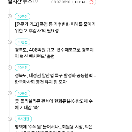
실시간 뉴스
08.07 05:10
UPDATE
10분전
[전문가 기고] 폭염 등 기후변화 피해를 줄이기
위한 '기후감사'의 필요성
10분전
경북도, 408억원 규모 'IBK-에코프로 경북지
역 혁신 벤처펀드' 출범
10분전
경북도, 대경권 말산업 특구 활성화 공동협력…
한국마사회 영천 유치 힘 모아
10분전
美 폴리실리콘 관세에 한화큐셀·K-반도체 수
혜 기대감 '쑥'
5시간전
평택에 '수목원' 들어서나...최원용 시장, 박은