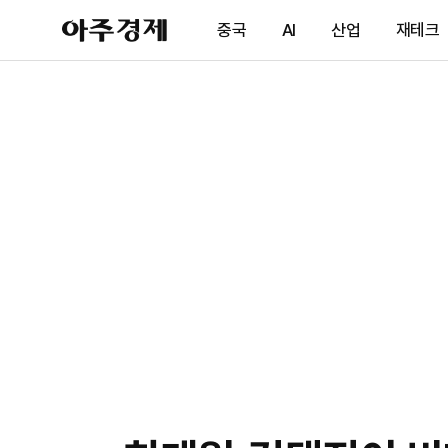
아
중국
AI
산업
재테크
주
경
제