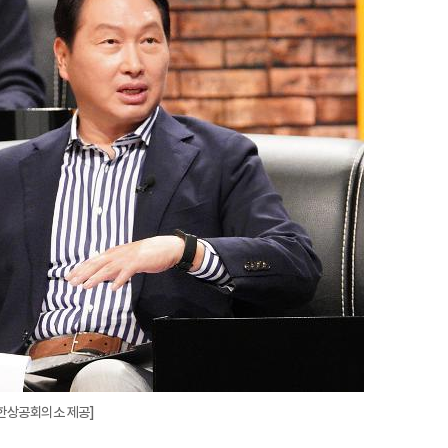
지
확
대
대한상공회의소 제공]