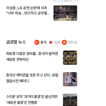
이상준, LA 공연 논란에 사과
"너무 죄송…연구하고 공부할
것"
글로벌 뉴스
중국
일본
베트남
희토류 다음은 광모듈…중국이 움켜쥔
새로운 전략자산
중국산 에어콘을 웃돈 주고 산다...유럽
열광시킨 메이디
스티븐 로치 '과거의 홍콩'은 끝났지만
'새로운 홍콩'은 진행중