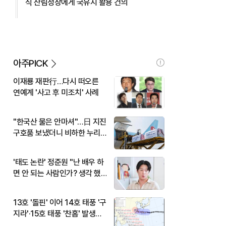
식 산림청장에게 국유지 활용 건의
아주PICK
이재룡 재판行…다시 떠오른
연예계 '사고 후 미조치' 사례
"한국산 물은 안마셔"…日 지진
구호품 보냈더니 비하한 누리
꾼
'태도 논란' 정준원 "난 배우 하
면 안 되는 사람인가? 생각 했
다"
13호 '돌핀' 이어 14호 태풍 '구
지라'·15호 태풍 '찬홈' 발생…
현재 위치와 이동경로는?