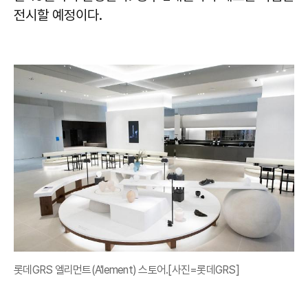
전시할 예정이다.
롯데GRS 엘리먼트(A'lement) 스토어.[사진=롯데GRS]