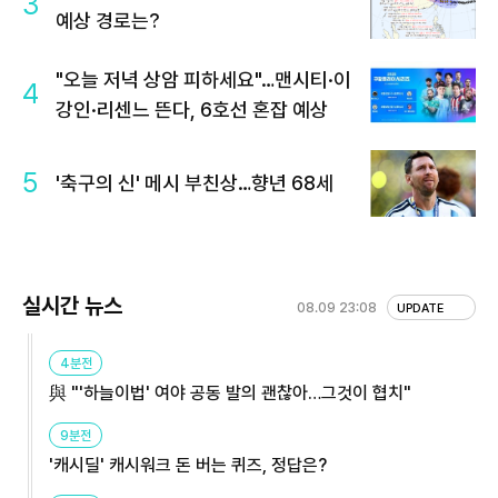
3
예상 경로는?
"오늘 저녁 상암 피하세요"…맨시티·이
4
강인·리센느 뜬다, 6호선 혼잡 예상
5
'축구의 신' 메시 부친상…향년 68세
실시간 뉴스
08.09 23:08
UPDATE
4분전
與 "'하늘이법' 여야 공동 발의 괜찮아…그것이 협치"
9분전
'캐시딜' 캐시워크 돈 버는 퀴즈, 정답은?