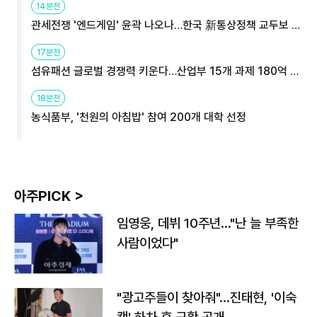
14분전
관세전쟁 '엔드게임' 윤곽 나오나…한국 新통상정책 교두보 활
용해야
17분전
섬유패션 글로벌 경쟁력 키운다…산업부 15개 과제 180억 지
원
18분전
농식품부, '천원의 아침밥' 참여 200개 대학 선정
아주PICK >
임영웅, 데뷔 10주년…"난 늘 부족한
사람이었다"
"광고주들이 찾아줘"…진태현, '이숙