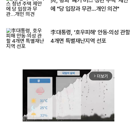
與, 황희 '폐기 버스 청년 주택' 제안
에 "당 입장과 무관…개인 의견"
李대통령, '호우피해' 안동·의성 관할
4개면 특별재난지역 선포
더보기
arrow_forward_ios