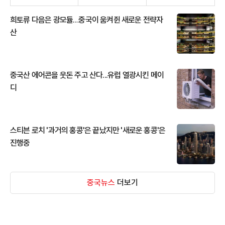
희토류 다음은 광모듈…중국이 움켜쥔 새로운 전략자
산
중국산 에어콘을 웃돈 주고 산다...유럽 열광시킨 메이
디
스티븐 로치 '과거의 홍콩'은 끝났지만 '새로운 홍콩'은
진행중
중국뉴스
더보기