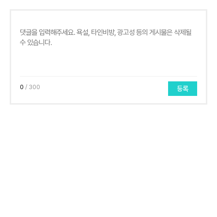
0
/ 300
등록