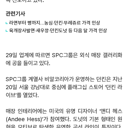
속 선보이고 있다.
관련기사
라면부터 빵까지…농심·던킨·뚜레쥬르 가격 인상
육개장사발면·새우깡·던킨도넛 등 다음 달 가격 인상
29일 업계에 따르면 SPC그룹은 외식 매장 갤러리화
에 공을 들이고 있다.
SPC그룹 계열사 비알코리아가 운영하는 던킨은 지난
20일 서울 강남대로 중심에 플래그십 스토어 ‘던킨 라
이브’를 열었다.
매장 인테리어에는 미국의 유명 디자이너 ‘앤디 헤스
(Andee Hess)’가 참여했다. 도넛의 기본 형태인 원
형을 모티브로 탄생한 유연한 곡선 라인이 특징이다.