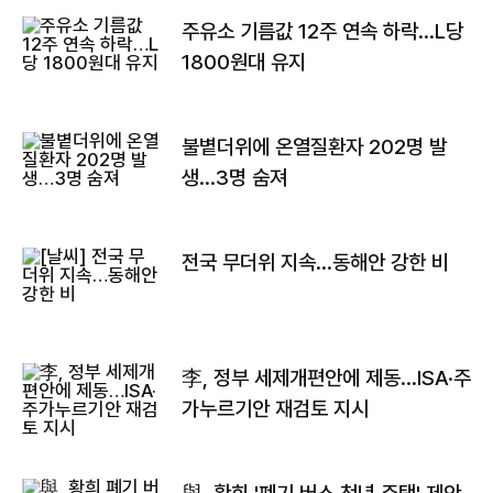
주유소 기름값 12주 연속 하락…L당
1800원대 유지
불볕더위에 온열질환자 202명 발
생…3명 숨져
전국 무더위 지속…동해안 강한 비
李, 정부 세제개편안에 제동…ISA·주
가누르기안 재검토 지시