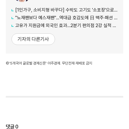
[1인가구, 소비지형 바꾸다] 수박도 고기도 '소포장'으로…필요한 만큼 사고 남기지 않아요
"노재팬보다 예스재팬"…역대급 호감도에 日 맥주·패션 '날개'
고유가 지원금에 외국인 효과…2분기 편의점 2강 실적 날았다
기자의 다른기사
©'5개국어 글로벌 경제신문' 아주경제. 무단전재·재배포 금지
댓글
0