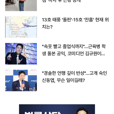
캠' 하차 후 근황 공개
13호 태풍 '돌핀'·15호 '찬홈' 현재 위
치는?
"속옷 빨고 졸업식까지"…근육병 학
생 돌본 공익, 코미디언 김규원이었
다
"경솔한 언행 깊이 반성"…고개 숙인
신동엽, 무슨 일이길래?