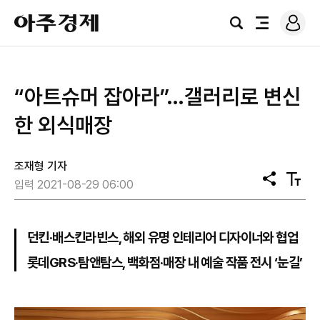
로
아
그
검
전
주
인
색
체
경
메
제
뉴
​“아트슈머 잡아라”…갤러리로 변신
한 외식매장
조재형 기자
공
텍
입력 2021-08-29 06:00
유
스
트
크
기
던킨·배스킨라빈스, 해외 유명 인테리어 디자이너와 협업
롯데GRS·탐앤탐스, 백화점·매장 내 예술 작품 전시 ‘눈길’