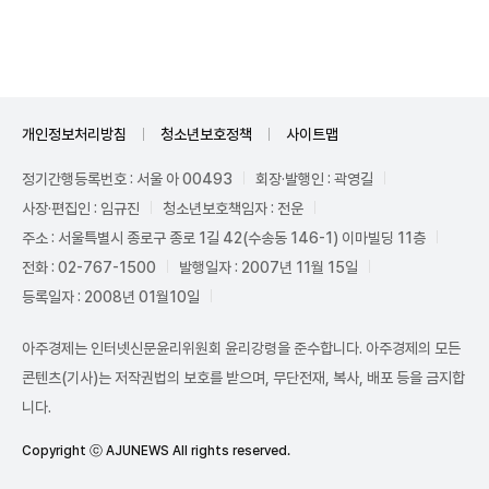
Unmute
개인정보처리방침
청소년보호정책
사이트맵
정기간행등록번호 : 서울 아 00493
회장·발행인 : 곽영길
사장·편집인 : 임규진
청소년보호책임자 : 전운
주소 : 서울특별시 종로구 종로 1길 42(수송동 146-1) 이마빌딩 11층
전화 : 02-767-1500
발행일자 : 2007년 11월 15일
등록일자 : 2008년 01월10일
아주경제는 인터넷신문윤리위원회 윤리강령을 준수합니다. 아주경제의 모든
콘텐츠(기사)는 저작권법의 보호를 받으며, 무단전재, 복사, 배포 등을 금지합
니다.
Copyright ⓒ AJUNEWS All rights reserved.