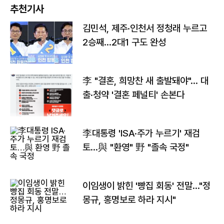
추천기사
김민석, 제주·인천서 정청래 누르고
2승째…2대1 구도 완성
李 "결혼, 희망찬 새 출발돼야"… 대
출·청약 '결혼 페널티' 손본다
李대통령 'ISA·주가 누르기' 재검
토…與 "환영" 野 "졸속 국정"
이임생이 밝힌 '빵집 회동' 전말…"정
몽규, 홍명보로 하라 지시"