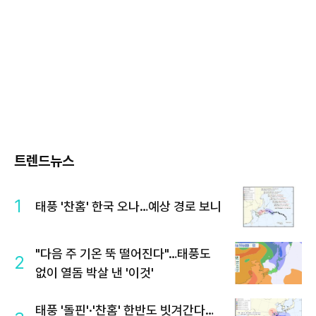
트렌드뉴스
1
태풍 '찬홈' 한국 오나…예상 경로 보니
"다음 주 기온 뚝 떨어진다"…태풍도
2
없이 열돔 박살 낸 '이것'
태풍 '돌핀'·'찬홈' 한반도 빗겨간다…