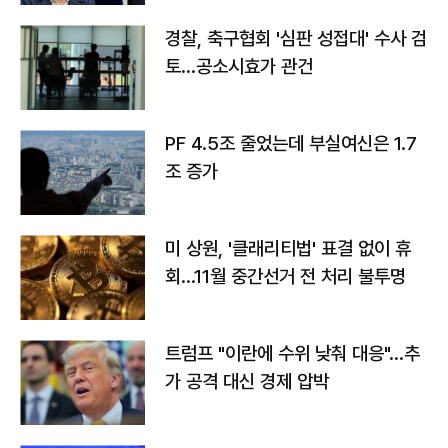
경찰, 축구협회 '심판 성접대' 수사 검
토…공소시효가 관건
PF 4.5조 줄었는데 부실여신은 1.7
조 증가
미 상원, '클래리티법' 표결 없이 휴
회…11월 중간선거 전 처리 불투명
트럼프 "이란에 수위 낮춰 대응"…추
가 공격 대신 경제 압박