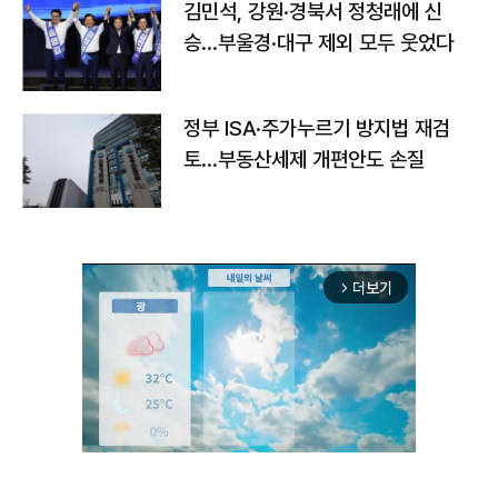
김민석, 강원·경북서 정청래에 신
승…부울경·대구 제외 모두 웃었다
정부 ISA·주가누르기 방지법 재검
토…부동산세제 개편안도 손질
더보기
arrow_forward_ios