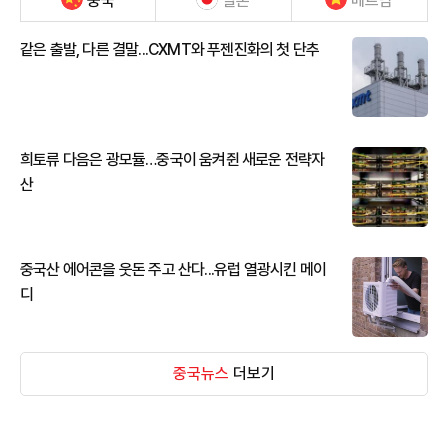
중국
일본
베트남
같은 출발, 다른 결말...CXMT와 푸젠진화의 첫 단추
희토류 다음은 광모듈…중국이 움켜쥔 새로운 전략자
산
중국산 에어콘을 웃돈 주고 산다...유럽 열광시킨 메이
디
중국뉴스
더보기