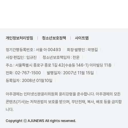
Unmute
개인정보처리방침
청소년보호정책
사이트맵
정기간행등록번호 : 서울 아 00493
회장·발행인 : 곽영길
사장·편집인 : 임규진
청소년보호책임자 : 전운
주소 : 서울특별시 종로구 종로 1길 42(수송동 146-1) 이마빌딩 11층
전화 : 02-767-1500
발행일자 : 2007년 11월 15일
등록일자 : 2008년 01월10일
아주경제는 인터넷신문윤리위원회 윤리강령을 준수합니다. 아주경제의 모든
콘텐츠(기사)는 저작권법의 보호를 받으며, 무단전재, 복사, 배포 등을 금지합
니다.
Copyright ⓒ AJUNEWS All rights reserved.