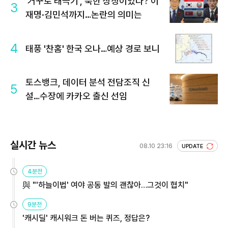
'거꾸로 태극기', 북한 상징이었다? 이
3
재명·김민석까지…논란의 의미는
4
태풍 '찬홈' 한국 오나…예상 경로 보니
토스뱅크, 데이터 분석 전담조직 신
5
설…수장에 카카오 출신 선임
실시간 뉴스
08.10 23:16
UPDATE
4분전
與 "'하늘이법' 여야 공동 발의 괜찮아…그것이 협치"
9분전
'캐시딜' 캐시워크 돈 버는 퀴즈, 정답은?