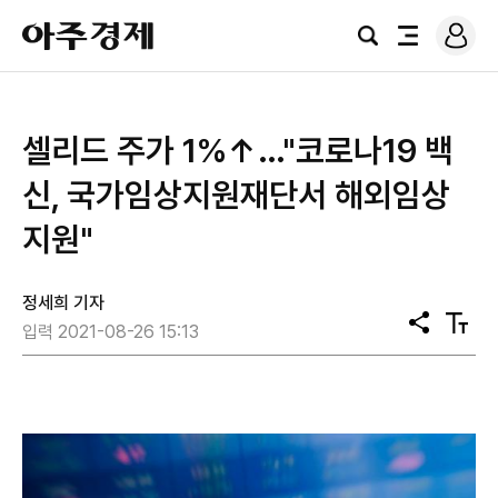
로
아
그
검
전
주
인
색
체
경
메
제
뉴
셀리드 주가 1%↑…"코로나19 백
신, 국가임상지원재단서 해외임상
지원"
정세희 기자
공
텍
입력 2021-08-26 15:13
유
스
트
크
기