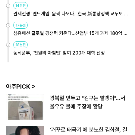
14분전
관세전쟁 '엔드게임' 윤곽 나오나…한국 新통상정책 교두보 활
용해야
17분전
섬유패션 글로벌 경쟁력 키운다…산업부 15개 과제 180억 지
원
18분전
농식품부, '천원의 아침밥' 참여 200개 대학 선정
아주PICK >
광복절 앞두고 "김구는 빨갱이"…서
울우유 불매 주장에 황당
'거꾸로 태극기'에 분노한 김희철, 결