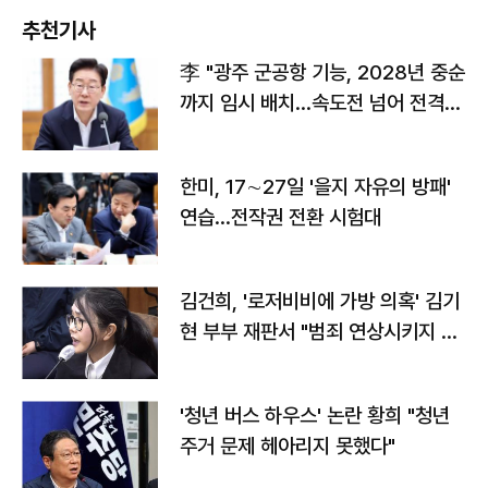
추천기사
李 "광주 군공항 기능, 2028년 중순
까지 임시 배치…속도전 넘어 전격
전"
한미, 17∼27일 '을지 자유의 방패'
연습…전작권 전환 시험대
김건희, '로저비비에 가방 의혹' 김기
현 부부 재판서 "범죄 연상시키지 말
라"
'청년 버스 하우스' 논란 황희 "청년
주거 문제 헤아리지 못했다"