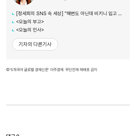
[정세희의 SNS 속 세상] "해변도 아닌데 비키니 입고 마트까지?"…해운대 '수영복 외출' 갑론을박
<오늘의 부고>
<오늘의 인사>
기자의 다른기사
©'5개국어 글로벌 경제신문' 아주경제. 무단전재·재배포 금지