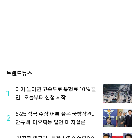
트렌드뉴스
아이 둘이면 고속도로 통행료 10% 할
1
인…오늘부터 신청 시작
6·25 적국 수장 어록 읊은 국방장관…
2
안규백 '마오쩌둥 발언'에 자질론