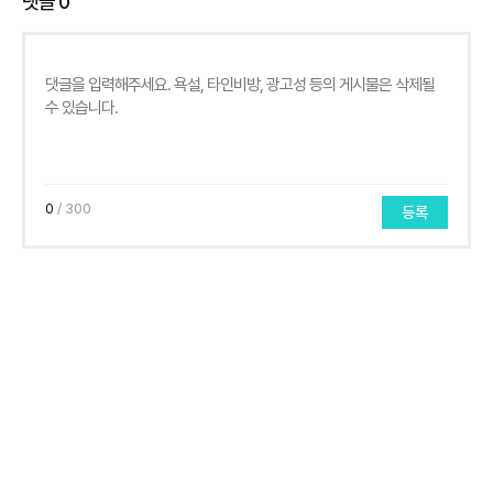
댓글
0
0
/ 300
등록