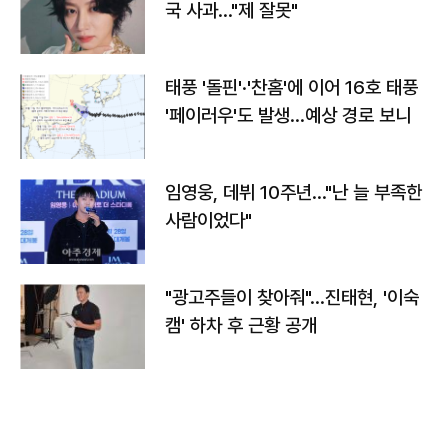
국 사과…"제 잘못"
태풍 '돌핀'·'찬홈'에 이어 16호 태풍
'페이러우'도 발생…예상 경로 보니
임영웅, 데뷔 10주년…"난 늘 부족한
사람이었다"
"광고주들이 찾아줘"…진태현, '이숙
캠' 하차 후 근황 공개