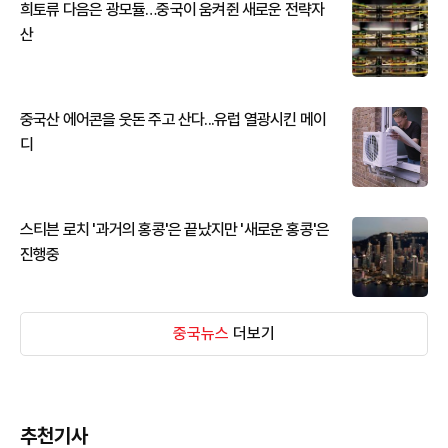
희토류 다음은 광모듈…중국이 움켜쥔 새로운 전략자
산
중국산 에어콘을 웃돈 주고 산다...유럽 열광시킨 메이
디
스티븐 로치 '과거의 홍콩'은 끝났지만 '새로운 홍콩'은
진행중
중국뉴스
더보기
추천기사