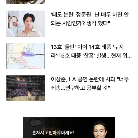
'태도 논란' 정준원 "난 배우 하면 안
되는 사람인가? 생각 했다"
13호 '돌핀' 이어 14호 태풍 '구지
라'·15호 태풍 '찬홈' 발생…현재 위
치와 이동경로는?
이상준, LA 공연 논란에 사과 "너무
죄송…연구하고 공부할 것"