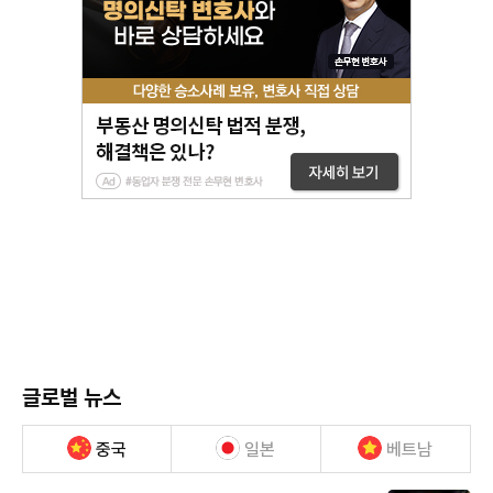
글로벌 뉴스
중국
일본
베트남