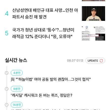
신남성연대 배인규 대표 사망…인천 아
4
파트서 숨진 채 발견
국가가 청년 상대로 '통수'?...청년미
5
래적금 12% 준다더니 "응, 오류야"
실시간 뉴스
08.07 01:13
UPDATE
4분전
與 "'하늘이법' 여야 공동 발의 괜찮아…그것이 협치"
9분전
'캐시딜' 캐시워크 돈 버는 퀴즈, 정답은?
14분전