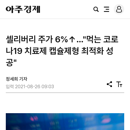
로
아
그
검
전
주
인
색
체
경
메
제
뉴
셀리버리 주가 6%↑…"먹는 코로
나19 치료제 캡슐제형 최적화 성
공"
정세희 기자
공
텍
입력 2021-08-26 09:03
유
스
트
크
기