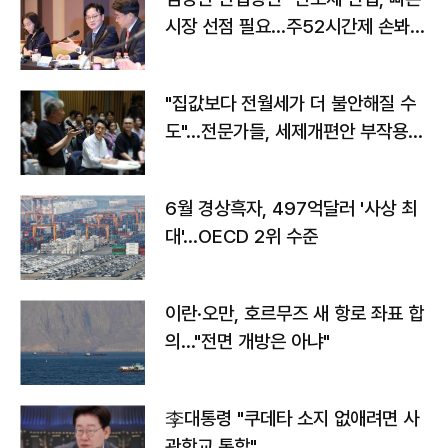
시장 선점 필요…주52시간제 손봐
야"
"집값보다 전월세가 더 불안해질 수
도"…전문가들, 세제개편안 부작용
우려
6월 경상흑자, 497억달러 '사상 최
대'…OECD 2위 수준
이란·오만, 호르무즈 새 항로 좌표 합
의…"전면 개방은 아냐"
李대통령 "쿠데타 소지 없애려면 사
관학교 통합"