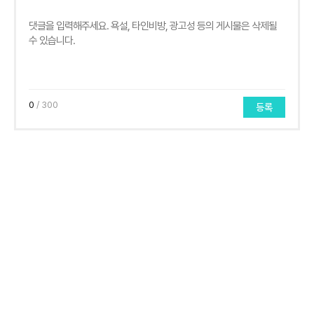
0
/ 300
등록