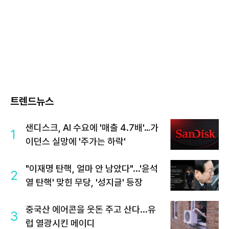
트렌드뉴스
샌디스크, AI 수요에 '매출 4.7배'…가
1
이던스 실망에 '주가는 하락'
"이재명 탄핵, 얼마 안 남았다"...'윤석
2
열 탄핵' 맞힌 무당, '성지글' 등장
중국산 에어콘을 웃돈 주고 산다...유
3
럽 열광시킨 메이디