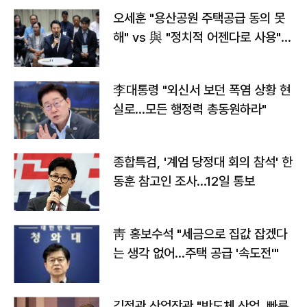
오세훈 "용산공원 주택공급 동의 못
해" vs 與 "정치적 어젠다로 사용"
맞불
李대통령 "외신서 보던 폭염 상황 현
실로…모든 행정력 총동원하라"
종합특검, '계엄 당정대 회의 참석' 한
동훈 참고인 조사...12일 통보
靑 홍보수석 "세금으로 집값 잡겠다
는 생각 없어…주택 공급 '속도전'"
김정관 산업장관 "반도체 산업, 빠른