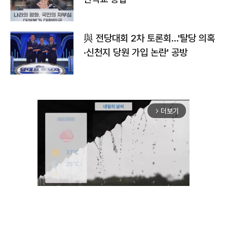
與 전당대회 2차 토론회…'탈당 의혹
·신천지 당원 가입 논란' 공방
더보기
arrow_forward_ios
Mute