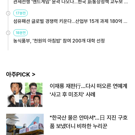
관세전쟁 '엔드게임' 윤곽 나오나…한국 新통상정책 교두보 활
용해야
17분전
섬유패션 글로벌 경쟁력 키운다…산업부 15개 과제 180억 지
원
18분전
농식품부, '천원의 아침밥' 참여 200개 대학 선정
아주PICK >
이재룡 재판行…다시 떠오른 연예계
'사고 후 미조치' 사례
"한국산 물은 안마셔"…日 지진 구호
품 보냈더니 비하한 누리꾼