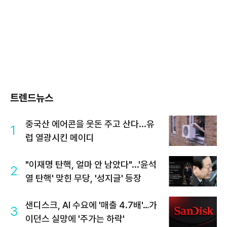
트렌드뉴스
중국산 에어콘을 웃돈 주고 산다...유
1
럽 열광시킨 메이디
"이재명 탄핵, 얼마 안 남았다"...'윤석
2
열 탄핵' 맞힌 무당, '성지글' 등장
샌디스크, AI 수요에 '매출 4.7배'…가
3
이던스 실망에 '주가는 하락'