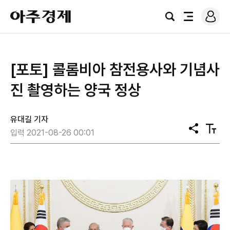
로
아
그
검
전
주
인
색
체
경
메
제
뉴
[포토] 콜롬비아 참전용사와 기념사
진 촬영하는 양국 정상
유대길 기자
공
텍
입력 2021-08-26 00:01
유
스
트
크
기