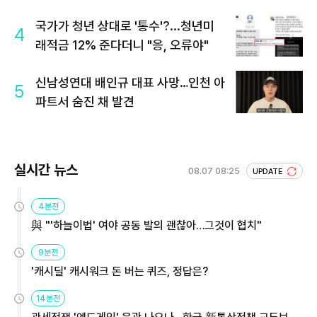
국가가 청년 상대로 '통수'?...청년미
4
래적금 12% 준다더니 "응, 오류야"
신남성연대 배인규 대표 사망…인천 아
5
파트서 숨진 채 발견
실시간 뉴스
08.07 08:25
UPDATE
4분전
與 "'하늘이법' 여야 공동 발의 괜찮아…그것이 협치"
9분전
'캐시딜' 캐시워크 돈 버는 퀴즈, 정답은?
14분전