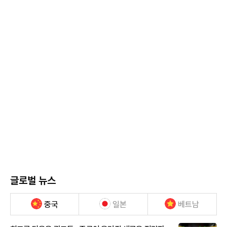
글로벌 뉴스
중국
일본
베트남