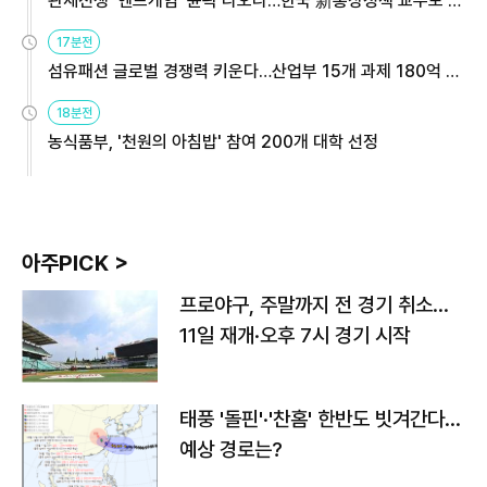
관세전쟁 '엔드게임' 윤곽 나오나…한국 新통상정책 교두보 활
용해야
17분전
섬유패션 글로벌 경쟁력 키운다…산업부 15개 과제 180억 지
원
18분전
농식품부, '천원의 아침밥' 참여 200개 대학 선정
아주PICK >
프로야구, 주말까지 전 경기 취소…
11일 재개·오후 7시 경기 시작
태풍 '돌핀'·'찬홈' 한반도 빗겨간다…
예상 경로는?