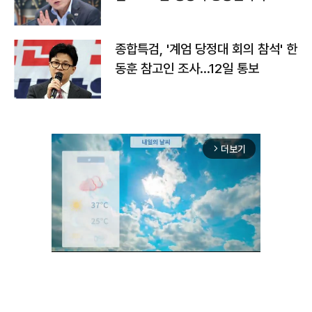
종합특검, '계엄 당정대 회의 참석' 한
동훈 참고인 조사...12일 통보
더보기
arrow_forward_ios
Unmute