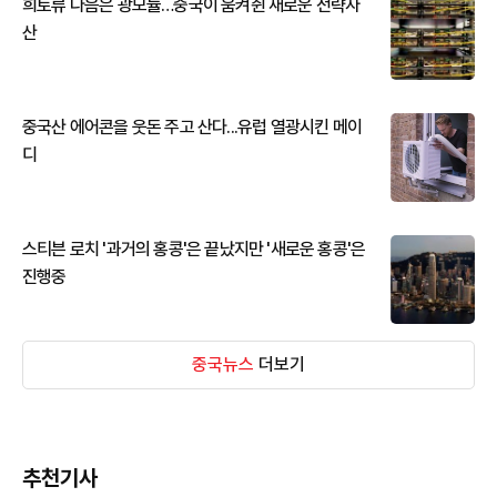
희토류 다음은 광모듈…중국이 움켜쥔 새로운 전략자
산
중국산 에어콘을 웃돈 주고 산다...유럽 열광시킨 메이
디
스티븐 로치 '과거의 홍콩'은 끝났지만 '새로운 홍콩'은
진행중
중국뉴스
더보기
추천기사