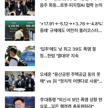
음주 회동…로봇·피지컬AI 협력 논의
'+17.91→-5.12→+3.76→-4.8%'…'
종레' 규제에도 여전히 롤러코스터
타는 코스피
'입추'에도 낮 최고 39도 폭염 절
정…한밤 '열대야' 지속
오세훈 "용산공원 주택공급 동의 못
해" vs 與 "정치적 어젠다로 사용"
맞불
李대통령 "외신서 보던 폭염 상황 현
실로…모든 행정력 총동원하라"