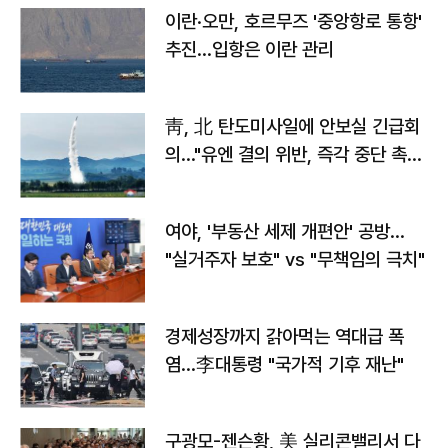
이란·오만, 호르무즈 '중앙항로 통항'
추진…입항은 이란 관리
靑, 北 탄도미사일에 안보실 긴급회
의…"유엔 결의 위반, 즉각 중단 촉
구"
여야, '부동산 세제 개편안' 공방…
"실거주자 보호" vs "무책임의 극치"
경제성장까지 갉아먹는 역대급 폭
염…李대통령 "국가적 기후 재난"
구광모-젠슨황, 美 실리콘밸리서 다