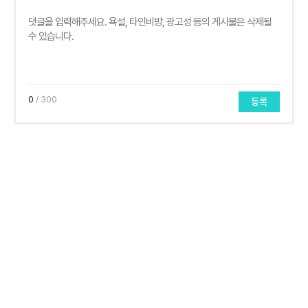
0
/ 300
등록