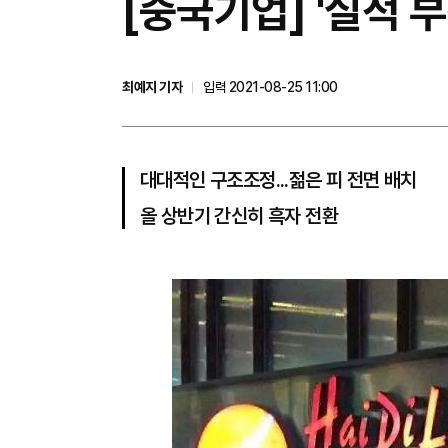
[중국기업] '실적 
최예지 기자
입력 2021-08-25 11:00
대대적인 구조조정...젊은 피 전면 배치
올 상반기 간신히 흑자 전환