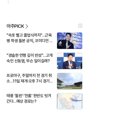
아주PICK
"속옷 빨고 졸업식까지"…근육
병 학생 돌본 공익, 코미디언 김
규원이었다
"경솔한 언행 깊이 반성"…고개
숙인 신동엽, 무슨 일이길래?
프로야구, 주말까지 전 경기 취
소…11일 재개·오후 7시 경기
시작
태풍 '돌핀'·'찬홈' 한반도 빗겨
간다…예상 경로는?