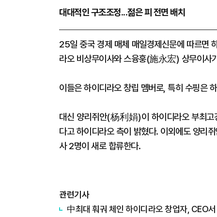
대대적인 구조조정...젊은 피 전면 배치
25일 중국 경제 매체 매일경제신문에 따르면 
라오 비상무이사와 스융훙(施永宏) 상무이사가
이들은 하이디라오 창립 멤버로, 특히 수핑은 
대신 양리쥐안(杨利娟)이 하이디라오 부최고경
다고 하이디라오 측이 밝혔다. 이외에도 양리쥐
사 2명이 새로 합류한다.
관련기사
中최대 훠궈 체인 하이디라오 창업자, CEO서