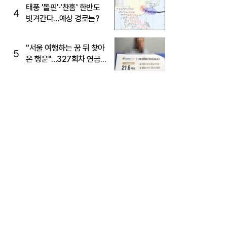
태풍 '돌핀'·'찬홈' 한반도
4
빗겨간다…예상 경로는?
"서울 여행하는 꿈 뒤 찾아
5
온 행운"…327회차 연금
복권720+ 당첨번호조회
주목