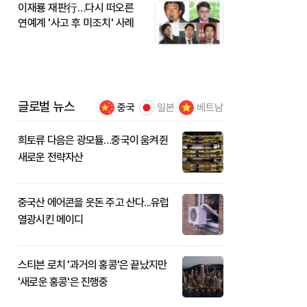
이재룡 재판行…다시 떠오른
연예계 '사고 후 미조치' 사례
글로벌 뉴스
중국
일본
베트남
희토류 다음은 광모듈…중국이 움켜쥔
새로운 전략자산
중국산 에어콘을 웃돈 주고 산다...유럽
열광시킨 메이디
스티븐 로치 '과거의 홍콩'은 끝났지만
'새로운 홍콩'은 진행중