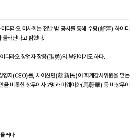
하이디라오 이사회는 전날 밤 공시를 통해 수핑(舒萍) 하이디
 물러난다고 밝혔다.
하이디라오 창업자 장융(張勇)의 부인이기도 하다.
영자(CEO)를, 차이신민(蔡新民)이 회계감사위원을 맡는
안을 비롯한 상무이사 7명과 마웨이화(馬蔚華) 등 비상무이
 물러나