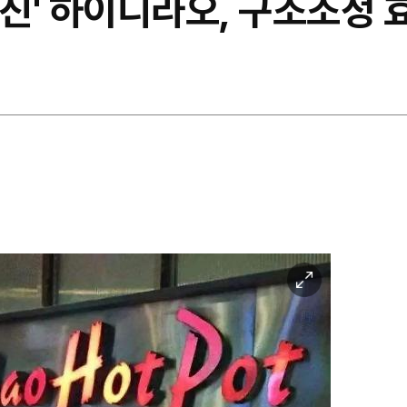
부진' 하이디라오, 구조조정 
이
미
지
확
대