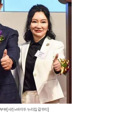
확
대
 부부[사진=바이두 누리집 갈무리]