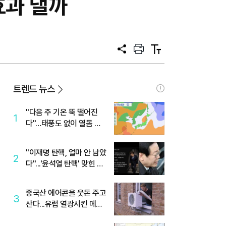
효과 낼까
공
프
텍
유
린
스
트
트
크
기
트렌드 뉴스
"다음 주 기온 뚝 떨어진
1
다"…태풍도 없이 열돔 박
살 낸 '이것'
"이재명 탄핵, 얼마 안 남았
2
다"...'윤석열 탄핵' 맞힌 무
당, '성지글' 등장
중국산 에어콘을 웃돈 주고
3
산다...유럽 열광시킨 메이
디