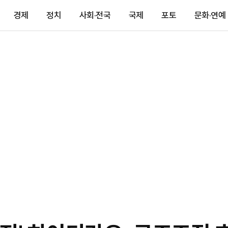
경제
정치
사회·전국
국제
포토
문화·연예