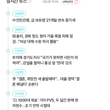
실시간 뉴스
08.08 15:34
UPDATE
20분전
中인민은행, 금 보유량 21개월 연속 증가세
28분전
韓총리, 경북 청도 찾아 가뭄·폭염 피해 점
검…"비상 대체 수원 적극 활용"
1시간전
추미애 경기도지사 "국가가 못하면 시민이 외
쳐야"...강일출 할머니 흉상 앞 '연대' 강조
1시간전
李 "결혼, 희망찬 새 출발돼야"… 대출·청약 '결
혼 페널티' 손본다
2시간전
'日 1000대 목표' 기아 PV5, 두 달간 판매 한
자릿수…초기 안착 시험대