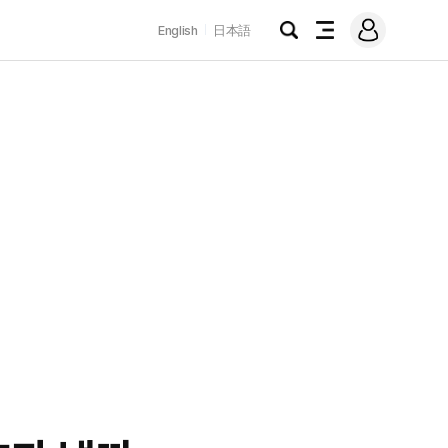
로
English
日本語
그
검
전
인
색
체
메
뉴