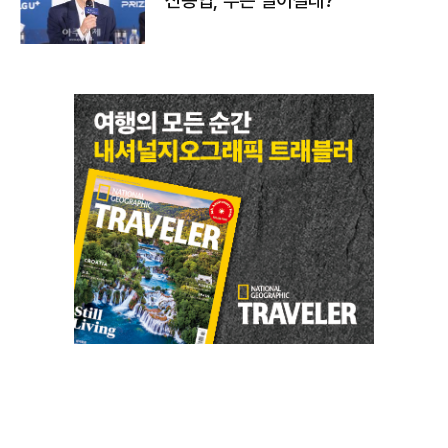
신동엽, 무슨 일이길래?