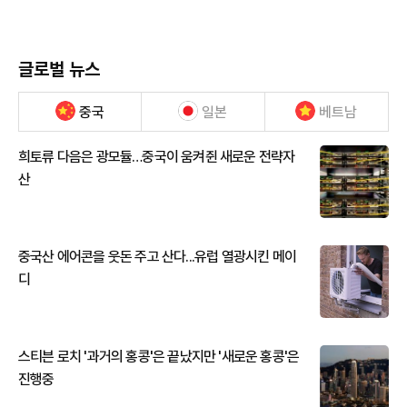
글로벌 뉴스
중국
일본
베트남
희토류 다음은 광모듈…중국이 움켜쥔 새로운 전략자
산
중국산 에어콘을 웃돈 주고 산다...유럽 열광시킨 메이
디
스티븐 로치 '과거의 홍콩'은 끝났지만 '새로운 홍콩'은
진행중