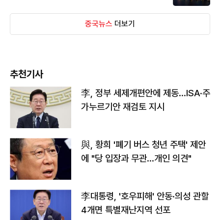
중국뉴스
더보기
추천기사
李, 정부 세제개편안에 제동…ISA·주
가누르기안 재검토 지시
與, 황희 '폐기 버스 청년 주택' 제안
에 "당 입장과 무관…개인 의견"
李대통령, '호우피해' 안동·의성 관할
4개면 특별재난지역 선포