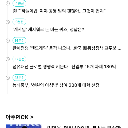
4분전
與 "'하늘이법' 여야 공동 발의 괜찮아…그것이 협치"
9분전
'캐시딜' 캐시워크 돈 버는 퀴즈, 정답은?
14분전
관세전쟁 '엔드게임' 윤곽 나오나…한국 新통상정책 교두보 활
용해야
17분전
섬유패션 글로벌 경쟁력 키운다…산업부 15개 과제 180억 지
원
18분전
농식품부, '천원의 아침밥' 참여 200개 대학 선정
아주PICK >