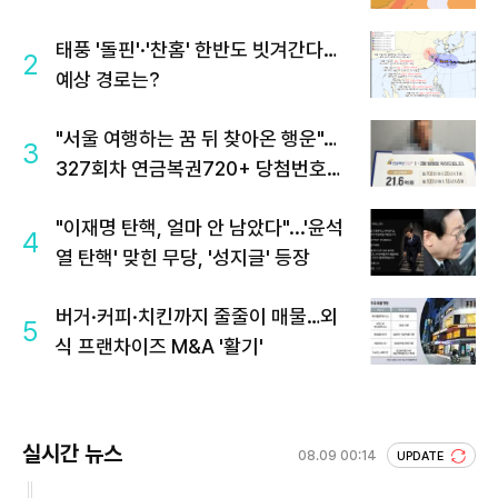
태풍 '돌핀'·'찬홈' 한반도 빗겨간다…
2
예상 경로는?
"서울 여행하는 꿈 뒤 찾아온 행운"…
3
327회차 연금복권720+ 당첨번호조
회 주목
"이재명 탄핵, 얼마 안 남았다"...'윤석
4
열 탄핵' 맞힌 무당, '성지글' 등장
버거·커피·치킨까지 줄줄이 매물…외
5
식 프랜차이즈 M&A '활기'
실시간 뉴스
08.09 00:14
UPDATE