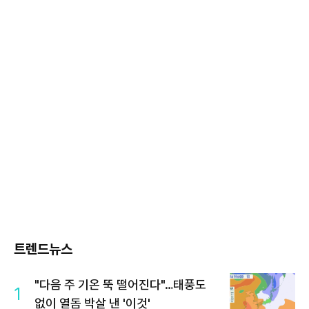
트렌드뉴스
"다음 주 기온 뚝 떨어진다"…태풍도
1
없이 열돔 박살 낸 '이것'