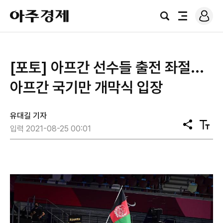
로
아
그
검
전
주
인
색
체
경
메
제
뉴
[포토] 아프간 선수들 출전 좌절...
아프간 국기만 개막식 입장
유대길 기자
공
텍
입력 2021-08-25 00:01
유
스
트
크
기