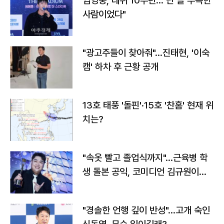
임영웅, 데뷔 10주년…"난 늘 부족한
사람이었다"
"광고주들이 찾아줘"…진태현, '이숙
캠' 하차 후 근황 공개
13호 태풍 '돌핀'·15호 '찬홈' 현재 위
치는?
"속옷 빨고 졸업식까지"…근육병 학
생 돌본 공익, 코미디언 김규원이었
다
"경솔한 언행 깊이 반성"…고개 숙인