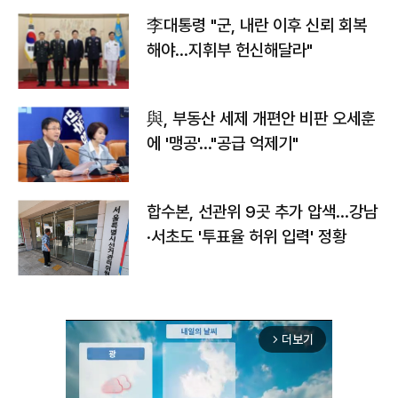
李대통령 "군, 내란 이후 신뢰 회복
해야…지휘부 헌신해달라"
與, 부동산 세제 개편안 비판 오세훈
에 '맹공'…"공급 억제기"
합수본, 선관위 9곳 추가 압색…강남
·서초도 '투표율 허위 입력' 정황
더보기
arrow_forward_ios