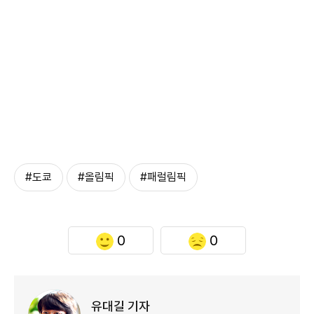
#도쿄
#올림픽
#패럴림픽
0
0
유대길 기자