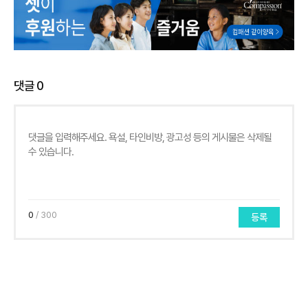
댓글
0
0
/ 300
등록