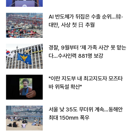
AI 반도체가 뒤집은 수출 순위…韓·
대만, 사상 첫 日 추월
경찰, 9월부터 '제 가족 사건' 못 맡는
다…수사인력 881명 보강
"이란 지도부 내 최고지도자 모즈타
바 위독설 확산"
서울 낮 35도 무더위 계속…동해안
최대 150㎜ 폭우