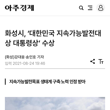
로
아
그
검
전
주
인
색
체
경
메
제
뉴
화성시, ‘대한민국 지속가능발전대
상 대통령상’ 수상
(화성)강대웅·송인호 기자
공
텍
입력 2021-08-24 19:46
유
스
트
크
기
지속가능발전목표 생태계 구축 노력 인정 받아