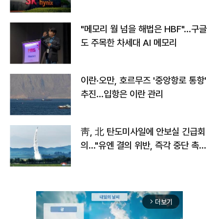
자
"메모리 월 넘을 해법은 HBF"…구글
도 주목한 차세대 AI 메모리
이란·오만, 호르무즈 '중앙항로 통항'
추진…입항은 이란 관리
靑, 北 탄도미사일에 안보실 긴급회
의…"유엔 결의 위반, 즉각 중단 촉
구"
더보기
arrow_forward_ios