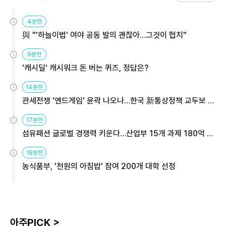
4분전
與 "'하늘이법' 여야 공동 발의 괜찮아…그것이 협치"
9분전
'캐시딜' 캐시워크 돈 버는 퀴즈, 정답은?
14분전
관세전쟁 '엔드게임' 윤곽 나오나…한국 新통상정책 교두보 활
용해야
17분전
섬유패션 글로벌 경쟁력 키운다…산업부 15개 과제 180억 지
원
18분전
농식품부, '천원의 아침밥' 참여 200개 대학 선정
아주PICK >