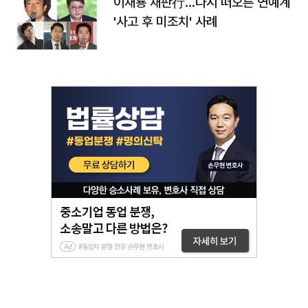
이재룡 재판行…다시 떠오른 연예계
'사고 후 미조치' 사례