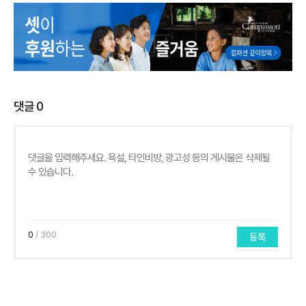
댓글
0
0
/ 300
등록