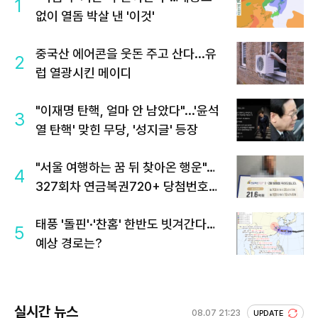
1
없이 열돔 박살 낸 '이것'
중국산 에어콘을 웃돈 주고 산다...유
2
럽 열광시킨 메이디
"이재명 탄핵, 얼마 안 남았다"...'윤석
3
열 탄핵' 맞힌 무당, '성지글' 등장
"서울 여행하는 꿈 뒤 찾아온 행운"…
4
327회차 연금복권720+ 당첨번호조
회 주목
태풍 '돌핀'·'찬홈' 한반도 빗겨간다…
5
예상 경로는?
실시간 뉴스
08.07 21:23
UPDATE