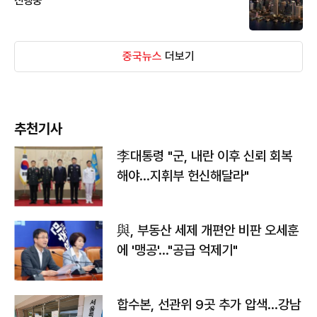
진행중
중국뉴스
더보기
추천기사
李대통령 "군, 내란 이후 신뢰 회복
해야…지휘부 헌신해달라"
與, 부동산 세제 개편안 비판 오세훈
에 '맹공'…"공급 억제기"
합수본, 선관위 9곳 추가 압색…강남