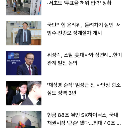
·서초도 '투표율 허위 입력' 정황
국민의힘 윤리위, '돌려차기 실언' 서
범수·진종오 징계절차 개시
위성락, 스틸 美대사와 상견례…한미
관계 발전 논의
'채상병 순직' 임성근 전 사단장 항소
심도 징역 3년
현금 88조 쌓인 SK하이닉스, 국내
채권시장 '큰손' 됐다…최대 40조 투