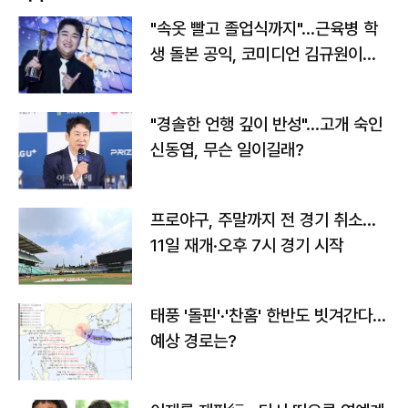
"속옷 빨고 졸업식까지"…근육병 학
생 돌본 공익, 코미디언 김규원이었
다
"경솔한 언행 깊이 반성"…고개 숙인
신동엽, 무슨 일이길래?
프로야구, 주말까지 전 경기 취소…
11일 재개·오후 7시 경기 시작
태풍 '돌핀'·'찬홈' 한반도 빗겨간다…
예상 경로는?