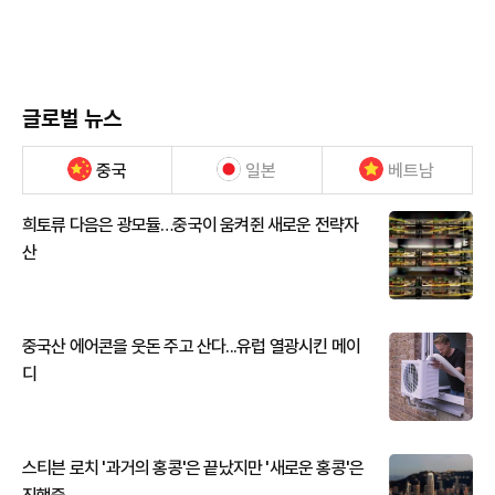
글로벌 뉴스
중국
일본
베트남
희토류 다음은 광모듈…중국이 움켜쥔 새로운 전략자
산
중국산 에어콘을 웃돈 주고 산다...유럽 열광시킨 메이
디
스티븐 로치 '과거의 홍콩'은 끝났지만 '새로운 홍콩'은