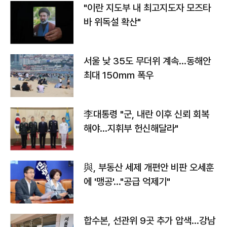
"이란 지도부 내 최고지도자 모즈타
바 위독설 확산"
서울 낮 35도 무더위 계속…동해안
최대 150㎜ 폭우
李대통령 "군, 내란 이후 신뢰 회복
해야…지휘부 헌신해달라"
與, 부동산 세제 개편안 비판 오세훈
에 '맹공'…"공급 억제기"
합수본, 선관위 9곳 추가 압색…강남