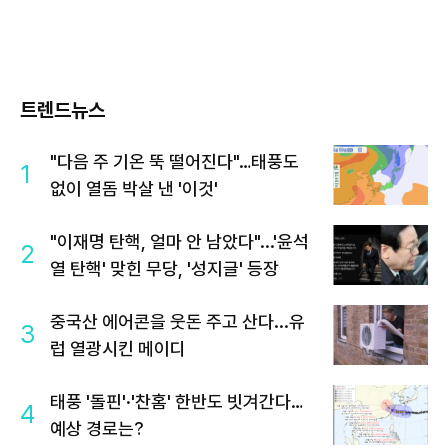
트렌드뉴스
"다음 주 기온 뚝 떨어진다"…태풍도
1
없이 열돔 박살 낸 '이것'
"이재명 탄핵, 얼마 안 남았다"...'윤석
2
열 탄핵' 맞힌 무당, '성지글' 등장
중국산 에어콘을 웃돈 주고 산다...유
3
럽 열광시킨 메이디
태풍 '돌핀'·'찬홈' 한반도 빗겨간다…
4
예상 경로는?