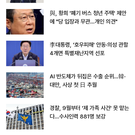
與, 황희 '폐기 버스 청년 주택' 제안
에 "당 입장과 무관…개인 의견"
李대통령, '호우피해' 안동·의성 관할
4개면 특별재난지역 선포
AI 반도체가 뒤집은 수출 순위…韓·
대만, 사상 첫 日 추월
경찰, 9월부터 '제 가족 사건' 못 맡는
다…수사인력 881명 보강