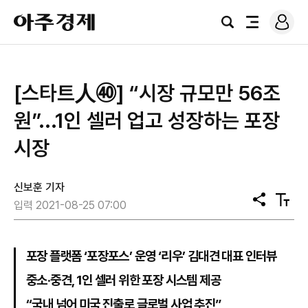
로
아
그
검
전
주
인
색
체
경
메
제
뉴
[스타트人㊵] “시장 규모만 56조
원”...1인 셀러 업고 성장하는 포장
시장
신보훈 기자
공
텍
입력 2021-08-25 07:00
유
스
트
크
기
포장 플랫폼 ‘포장포스’ 운영 ‘리우’ 김대견 대표 인터뷰
중소·중견, 1인 셀러 위한 포장 시스템 제공
“국내 넘어 미국 진출로 글로벌 사업 추진”