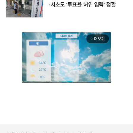
·서초도 '투표율 허위 입력' 정황
더보기
arrow_forward_ios
Unmute