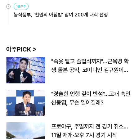
원
18분전
농식품부, '천원의 아침밥' 참여 200개 대학 선정
아주PICK >
"속옷 빨고 졸업식까지"…근육병 학
생 돌본 공익, 코미디언 김규원이었
다
"경솔한 언행 깊이 반성"…고개 숙인
신동엽, 무슨 일이길래?
프로야구, 주말까지 전 경기 취소…
11일 재개·오후 7시 경기 시작