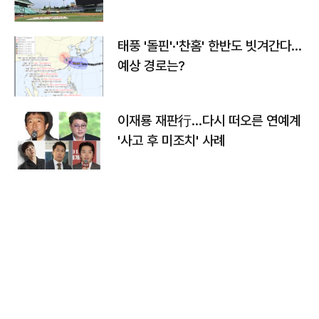
태풍 '돌핀'·'찬홈' 한반도 빗겨간다…
예상 경로는?
이재룡 재판行…다시 떠오른 연예계
'사고 후 미조치' 사례