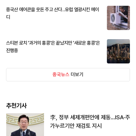
중국산 에어콘을 웃돈 주고 산다...유럽 열광시킨 메이
디
스티븐 로치 '과거의 홍콩'은 끝났지만 '새로운 홍콩'은
진행중
중국뉴스
더보기
추천기사
李, 정부 세제개편안에 제동…ISA·주
가누르기안 재검토 지시