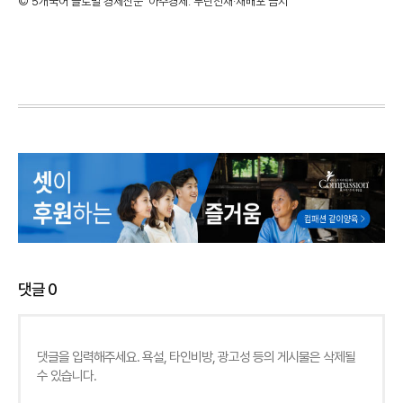
©'5개국어 글로벌 경제신문' 아주경제. 무단전재·재배포 금지
댓글
0