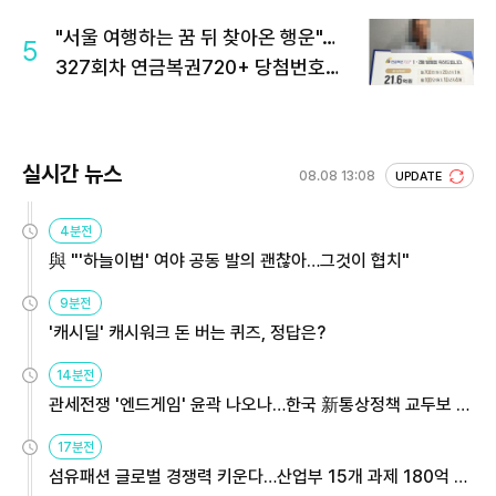
"서울 여행하는 꿈 뒤 찾아온 행운"…
5
327회차 연금복권720+ 당첨번호조
회 주목
실시간 뉴스
08.08 13:08
UPDATE
4분전
與 "'하늘이법' 여야 공동 발의 괜찮아…그것이 협치"
9분전
'캐시딜' 캐시워크 돈 버는 퀴즈, 정답은?
14분전
관세전쟁 '엔드게임' 윤곽 나오나…한국 新통상정책 교두보 활
용해야
17분전
섬유패션 글로벌 경쟁력 키운다…산업부 15개 과제 180억 지