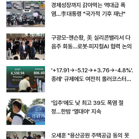
경제성장까지 갉아먹는 역대급 폭
염…李대통령 "국가적 기후 재난"
구광모-젠슨황, 美 실리콘밸리서 다
음주 회동…로봇·피지컬AI 협력 논의
'+17.91→-5.12→+3.76→-4.8%'…'
종레' 규제에도 여전히 롤러코스터
타는 코스피
'입추'에도 낮 최고 39도 폭염 절
정…한밤 '열대야' 지속
오세훈 "용산공원 주택공급 동의 못