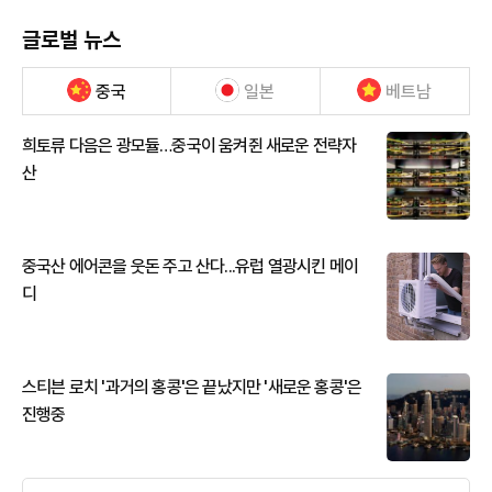
글로벌 뉴스
중국
일본
베트남
희토류 다음은 광모듈…중국이 움켜쥔 새로운 전략자
산
중국산 에어콘을 웃돈 주고 산다...유럽 열광시킨 메이
디
스티븐 로치 '과거의 홍콩'은 끝났지만 '새로운 홍콩'은
진행중