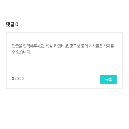
댓글
0
0
/ 300
등록