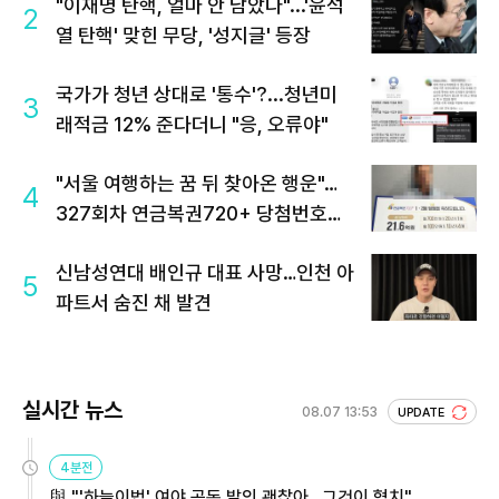
"이재명 탄핵, 얼마 안 남았다"...'윤석
2
열 탄핵' 맞힌 무당, '성지글' 등장
국가가 청년 상대로 '통수'?...청년미
3
래적금 12% 준다더니 "응, 오류야"
"서울 여행하는 꿈 뒤 찾아온 행운"…
4
327회차 연금복권720+ 당첨번호조
회 주목
신남성연대 배인규 대표 사망…인천 아
5
파트서 숨진 채 발견
실시간 뉴스
08.07 13:53
UPDATE
4분전
與 "'하늘이법' 여야 공동 발의 괜찮아…그것이 협치"