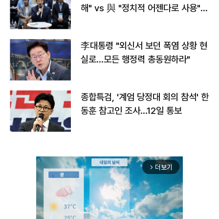
해" vs 與 "정치적 어젠다로 사용"
맞불
李대통령 "외신서 보던 폭염 상황 현
실로…모든 행정력 총동원하라"
종합특검, '계엄 당정대 회의 참석' 한
동훈 참고인 조사...12일 통보
더보기
arrow_forward_ios