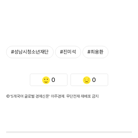
#성남시청소년재단
#진미석
#최용환
0
0
©'5개국어 글로벌 경제신문' 아주경제. 무단전재·재배포 금지