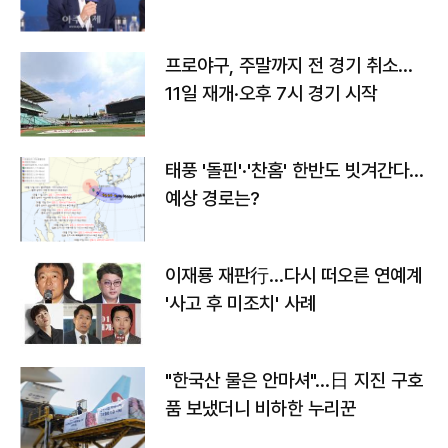
프로야구, 주말까지 전 경기 취소…
11일 재개·오후 7시 경기 시작
태풍 '돌핀'·'찬홈' 한반도 빗겨간다…
예상 경로는?
이재룡 재판行…다시 떠오른 연예계
'사고 후 미조치' 사례
"한국산 물은 안마셔"…日 지진 구호
품 보냈더니 비하한 누리꾼