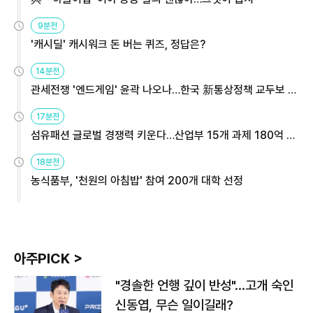
9분전
'캐시딜' 캐시워크 돈 버는 퀴즈, 정답은?
14분전
관세전쟁 '엔드게임' 윤곽 나오나…한국 新통상정책 교두보 활
용해야
17분전
섬유패션 글로벌 경쟁력 키운다…산업부 15개 과제 180억 지
원
18분전
농식품부, '천원의 아침밥' 참여 200개 대학 선정
아주PICK >
"경솔한 언행 깊이 반성"…고개 숙인
신동엽, 무슨 일이길래?