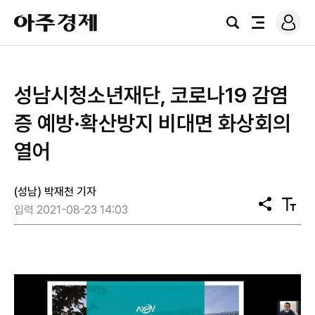
로
아
그
검
전
주
인
색
체
경
메
제
뉴
성남시청소년재단, 코로나19 감염
증 예방·확산방지 비대면 화상회의
열어
(성남) 박재천 기자
공
텍
입력 2021-08-23 14:03
유
스
트
크
기