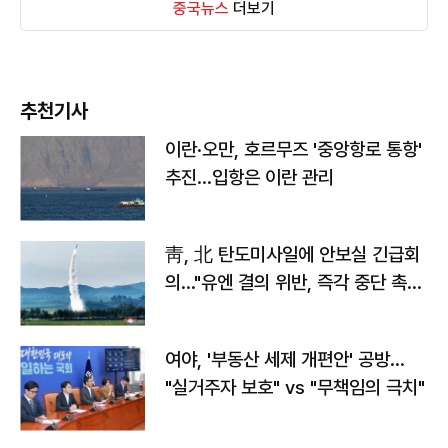
중국뉴스
더보기
추천기사
이란·오만, 호르무즈 '중앙항로 통항'
추진…입항은 이란 관리
靑, 北 탄도미사일에 안보실 긴급회
의…"유엔 결의 위반, 즉각 중단 촉
구"
여야, '부동산 세제 개편안' 공방…
"실거주자 보호" vs "무책임의 극치"