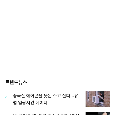
트렌드뉴스
중국산 에어콘을 웃돈 주고 산다...유
1
럽 열광시킨 메이디