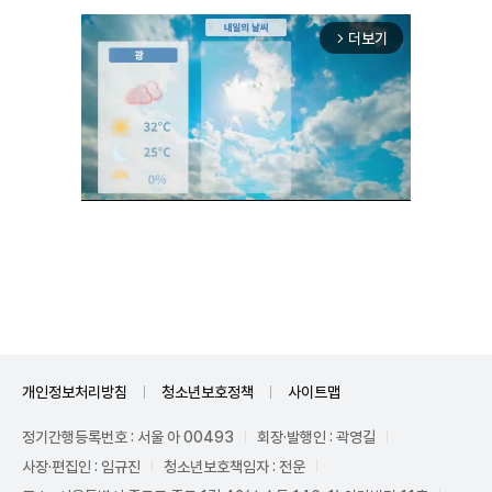
더보기
arrow_forward_ios
Unmute
개인정보처리방침
청소년보호정책
사이트맵
정기간행등록번호 : 서울 아 00493
회장·발행인 : 곽영길
사장·편집인 : 임규진
청소년보호책임자 : 전운