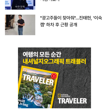
"광고주들이 찾아줘"…진태현, '이숙
캠' 하차 후 근황 공개