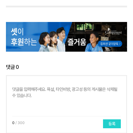
댓글
0
0
/ 300
등록