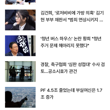
김건희, '로저비비에 가방 의혹' 김기
현 부부 재판서 "범죄 연상시키지 말
라"
'청년 버스 하우스' 논란 황희 "청년
주거 문제 헤아리지 못했다"
경찰, 축구협회 '심판 성접대' 수사 검
토…공소시효가 관건
PF 4.5조 줄었는데 부실여신은 1.7
조 증가