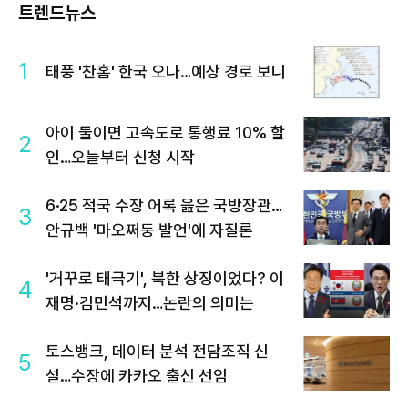
트렌드뉴스
1
태풍 '찬홈' 한국 오나…예상 경로 보니
아이 둘이면 고속도로 통행료 10% 할
2
인…오늘부터 신청 시작
6·25 적국 수장 어록 읊은 국방장관…
3
안규백 '마오쩌둥 발언'에 자질론
'거꾸로 태극기', 북한 상징이었다? 이
4
재명·김민석까지…논란의 의미는
토스뱅크, 데이터 분석 전담조직 신
5
설…수장에 카카오 출신 선임