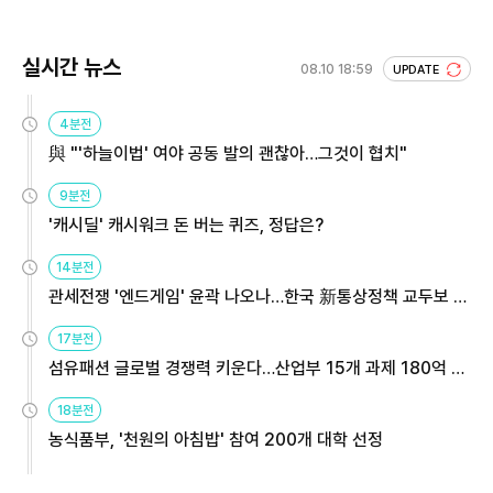
실시간 뉴스
08.10 18:59
UPDATE
4분전
與 "'하늘이법' 여야 공동 발의 괜찮아…그것이 협치"
9분전
'캐시딜' 캐시워크 돈 버는 퀴즈, 정답은?
14분전
관세전쟁 '엔드게임' 윤곽 나오나…한국 新통상정책 교두보 활
용해야
17분전
섬유패션 글로벌 경쟁력 키운다…산업부 15개 과제 180억 지
원
18분전
농식품부, '천원의 아침밥' 참여 200개 대학 선정