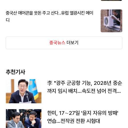
중국산 에어콘을 웃돈 주고 산다...유럽 열광시킨 메이
디
중국뉴스
더보기
추천기사
李 "광주 군공항 기능, 2028년 중순
까지 임시 배치…속도전 넘어 전격
전"
한미, 17∼27일 '을지 자유의 방패'
연습…전작권 전환 시험대