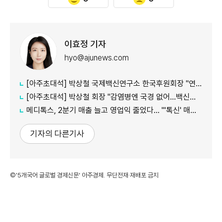
이효정 기자
hyo@ajunews.com
[아주초대석] 박상철 국제백신연구소 한국후원회장 "연구·생산·인력 상시 협력을"
[아주초대석] 박상철 회장 "감염병엔 국경 없어…백신은 한 국가 자산 아닌 세계 인구 지키는 것"
메디톡스, 2분기 매출 늘고 영업익 줄었다… "'톡신' 매출 증가 견인"
기자의 다른기사
©'5개국어 글로벌 경제신문' 아주경제. 무단전재·재배포 금지