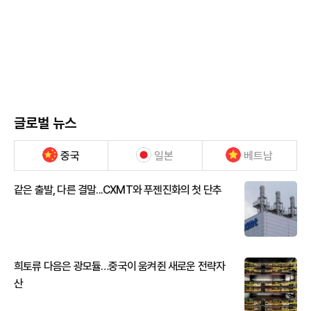
글로벌 뉴스
중국
일본
베트남
같은 출발, 다른 결말...CXMT와 푸젠진화의 첫 단추
희토류 다음은 광모듈…중국이 움켜쥔 새로운 전략자
산