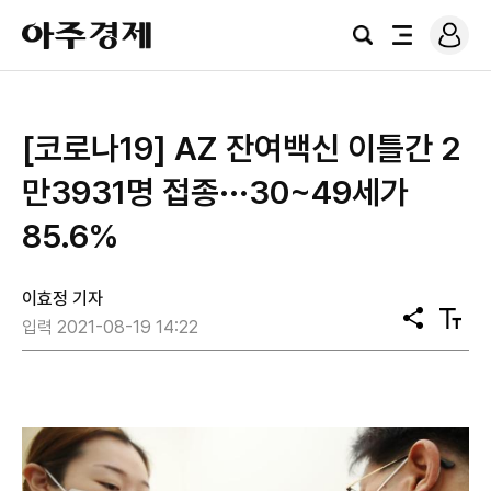
로
아
그
검
전
주
인
색
체
경
메
제
뉴
[코로나19] AZ 잔여백신 이틀간 2
만3931명 접종···30~49세가
85.6%
이효정 기자
공
텍
입력 2021-08-19 14:22
유
스
트
크
기