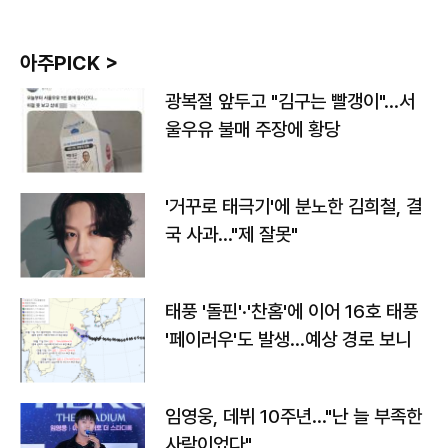
아주PICK >
광복절 앞두고 "김구는 빨갱이"…서
울우유 불매 주장에 황당
'거꾸로 태극기'에 분노한 김희철, 결
국 사과…"제 잘못"
태풍 '돌핀'·'찬홈'에 이어 16호 태풍
'페이러우'도 발생…예상 경로 보니
임영웅, 데뷔 10주년…"난 늘 부족한
사람이었다"