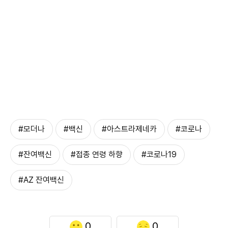
#모더나
#백신
#아스트라제네카
#코로나
#잔여백신
#접종 연령 하향
#코로나19
#AZ 잔여백신
0
0