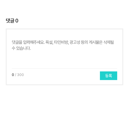
댓글
0
0
/ 300
등록