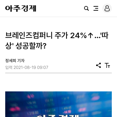
로
아
그
검
전
주
인
색
체
경
메
제
뉴
브레인즈컴퍼니 주가 24%↑…'따
상' 성공할까?
정세희 기자
공
텍
입력 2021-08-19 09:07
유
스
트
크
기