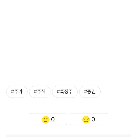
#주가
#주식
#특징주
#증권
0
0