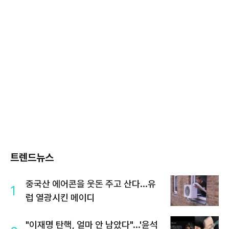
트렌드뉴스
중국산 에어콘을 웃돈 주고 산다...유
1
럽 열광시킨 메이디
"이재명 탄핵, 얼마 안 남았다"...'윤석