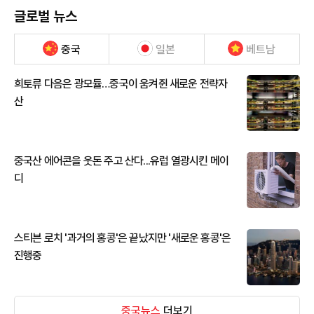
글로벌 뉴스
중국
일본
베트남
희토류 다음은 광모듈…중국이 움켜쥔 새로운 전략자
산
중국산 에어콘을 웃돈 주고 산다...유럽 열광시킨 메이
디
스티븐 로치 '과거의 홍콩'은 끝났지만 '새로운 홍콩'은
진행중
중국뉴스
더보기