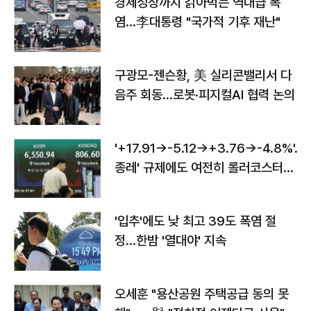
경제성장까지 갉아먹는 역대급 폭
염…李대통령 "국가적 기후 재난"
구광모-젠슨황, 美 실리콘밸리서 다
음주 회동…로봇·피지컬AI 협력 논의
'+17.91→-5.12→+3.76→-4.8%'…'
종레' 규제에도 여전히 롤러코스터
타는 코스피
'입추'에도 낮 최고 39도 폭염 절
정…한밤 '열대야' 지속
오세훈 "용산공원 주택공급 동의 못