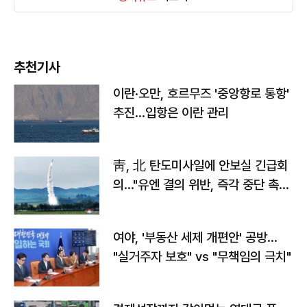
추천기사
이란·오만, 호르무즈 '중앙항로 통항'
추진…입항은 이란 관리
靑, 北 탄도미사일에 안보실 긴급회
의…"유엔 결의 위반, 즉각 중단 촉
구"
여야, '부동산 세제 개편안' 공방…
"실거주자 보호" vs "무책임의 극치"