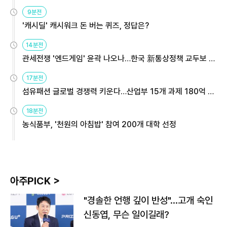
9분전
'캐시딜' 캐시워크 돈 버는 퀴즈, 정답은?
14분전
관세전쟁 '엔드게임' 윤곽 나오나…한국 新통상정책 교두보 활
용해야
17분전
섬유패션 글로벌 경쟁력 키운다…산업부 15개 과제 180억 지
원
18분전
농식품부, '천원의 아침밥' 참여 200개 대학 선정
아주PICK >
"경솔한 언행 깊이 반성"…고개 숙인
신동엽, 무슨 일이길래?