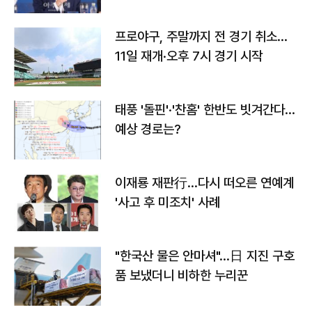
프로야구, 주말까지 전 경기 취소…
11일 재개·오후 7시 경기 시작
태풍 '돌핀'·'찬홈' 한반도 빗겨간다…
예상 경로는?
이재룡 재판行…다시 떠오른 연예계
'사고 후 미조치' 사례
"한국산 물은 안마셔"…日 지진 구호
품 보냈더니 비하한 누리꾼