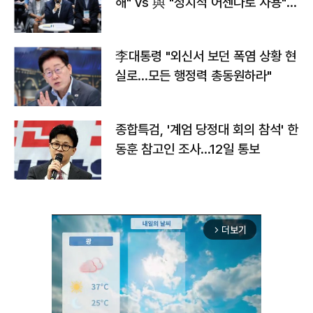
해" vs 與 "정치적 어젠다로 사용"
맞불
李대통령 "외신서 보던 폭염 상황 현
실로…모든 행정력 총동원하라"
종합특검, '계엄 당정대 회의 참석' 한
동훈 참고인 조사...12일 통보
더보기
arrow_forward_ios