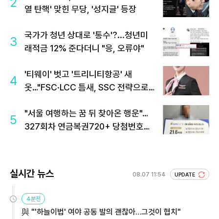
2
열 탄핵' 맞힌 무당, '성지글' 등장
국가가 청년 상대로 '통수'?...청년미
3
래적금 12% 준다더니 "응, 오류야"
'티웨이' 벗고 '트리니티항공' 새
4
옷…"FSC·LCC 틈새, SSC 전략으로
공략"
"서울 여행하는 꿈 뒤 찾아온 행운"…
5
327회차 연금복권720+ 당첨번호조
회 주목
실시간 뉴스
08.07 11:54
UPDATE
4분전
與 "'하늘이법' 여야 공동 발의 괜찮아…그것이 협치"