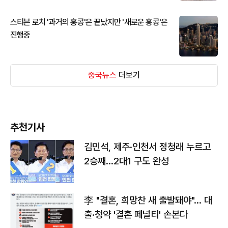
스티븐 로치 '과거의 홍콩'은 끝났지만 '새로운 홍콩'은
진행중
중국뉴스
더보기
추천기사
김민석, 제주·인천서 정청래 누르고
2승째…2대1 구도 완성
李 "결혼, 희망찬 새 출발돼야"… 대
출·청약 '결혼 페널티' 손본다