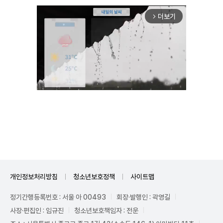
더보기
arrow_forward_ios
Unmute
개인정보처리방침
청소년보호정책
사이트맵
정기간행등록번호 : 서울 아 00493
회장·발행인 : 곽영길
사장·편집인 : 임규진
청소년보호책임자 : 전운