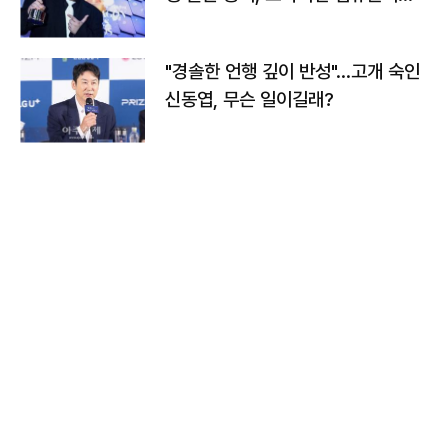
다
"경솔한 언행 깊이 반성"…고개 숙인
신동엽, 무슨 일이길래?