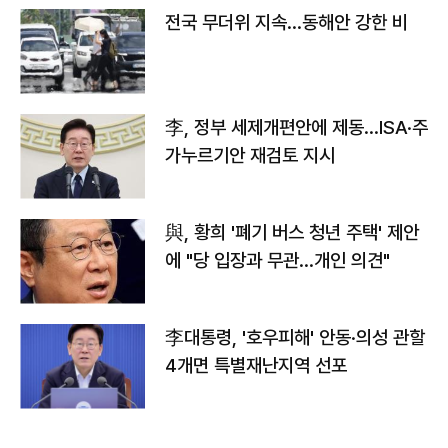
전국 무더위 지속…동해안 강한 비
李, 정부 세제개편안에 제동…ISA·주
가누르기안 재검토 지시
與, 황희 '폐기 버스 청년 주택' 제안
에 "당 입장과 무관…개인 의견"
李대통령, '호우피해' 안동·의성 관할
4개면 특별재난지역 선포