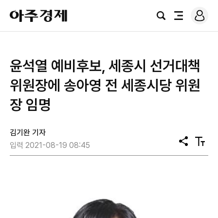
로
아
그
검
전
주
인
색
체
경
메
제
뉴
윤석열 예비후보, 세종시 선거대책
위원장에 송아영 전 세종시당 위원
장 임명
김기완 기자
공
텍
입력 2021-08-19 08:45
유
스
트
크
기