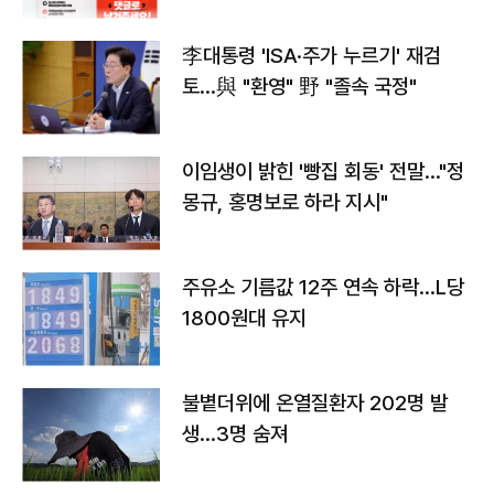
李대통령 'ISA·주가 누르기' 재검
토…與 "환영" 野 "졸속 국정"
이임생이 밝힌 '빵집 회동' 전말…"정
몽규, 홍명보로 하라 지시"
주유소 기름값 12주 연속 하락…L당
1800원대 유지
불볕더위에 온열질환자 202명 발
생…3명 숨져