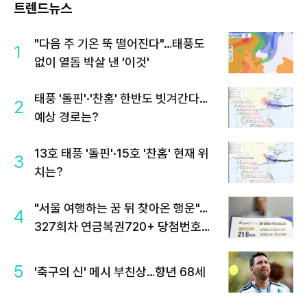
트렌드뉴스
"다음 주 기온 뚝 떨어진다"…태풍도
1
없이 열돔 박살 낸 '이것'
태풍 '돌핀'·'찬홈' 한반도 빗겨간다…
2
예상 경로는?
13호 태풍 '돌핀'·15호 '찬홈' 현재 위
3
치는?
"서울 여행하는 꿈 뒤 찾아온 행운"…
4
327회차 연금복권720+ 당첨번호조
회 주목
5
'축구의 신' 메시 부친상…향년 68세