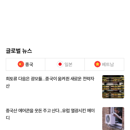
글로벌 뉴스
중국
일본
베트남
희토류 다음은 광모듈…중국이 움켜쥔 새로운 전략자
산
중국산 에어콘을 웃돈 주고 산다...유럽 열광시킨 메이
디