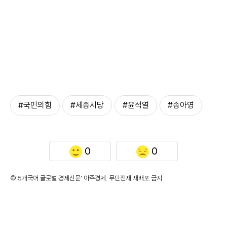
#국민의힘
#세종시당
#윤석열
#송아영
0
0
©'5개국어 글로벌 경제신문' 아주경제. 무단전재·재배포 금지