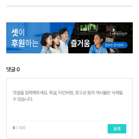
댓글
0
0
/ 300
등록