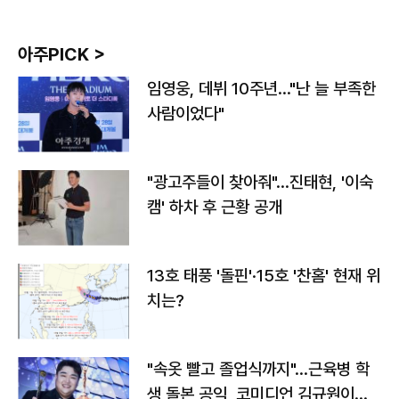
아주PICK >
임영웅, 데뷔 10주년…"난 늘 부족한
사람이었다"
"광고주들이 찾아줘"…진태현, '이숙
캠' 하차 후 근황 공개
13호 태풍 '돌핀'·15호 '찬홈' 현재 위
치는?
"속옷 빨고 졸업식까지"…근육병 학
생 돌본 공익, 코미디언 김규원이었