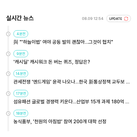
실시간 뉴스
08.09 12:54
UPDATE
4분전
與 "'하늘이법' 여야 공동 발의 괜찮아…그것이 협치"
9분전
'캐시딜' 캐시워크 돈 버는 퀴즈, 정답은?
14분전
관세전쟁 '엔드게임' 윤곽 나오나…한국 新통상정책 교두보 활
용해야
17분전
섬유패션 글로벌 경쟁력 키운다…산업부 15개 과제 180억 지
원
18분전
농식품부, '천원의 아침밥' 참여 200개 대학 선정