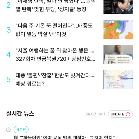
"이재명 탄핵, 얼마 안 남았다"...'윤석
2
열 탄핵' 맞힌 무당, '성지글' 등장
"다음 주 기온 뚝 떨어진다"…태풍도
3
없이 열돔 박살 낸 '이것'
"서울 여행하는 꿈 뒤 찾아온 행운"…
4
327회차 연금복권720+ 당첨번호조
회 주목
태풍 '돌핀'·'찬홈' 한반도 빗겨간다…
5
예상 경로는?
실시간 뉴스
08.07 16:11
UPDATE
4분전
與 "'하늘이법' 여야 공동 발의 괜찮아…그것이 협치"