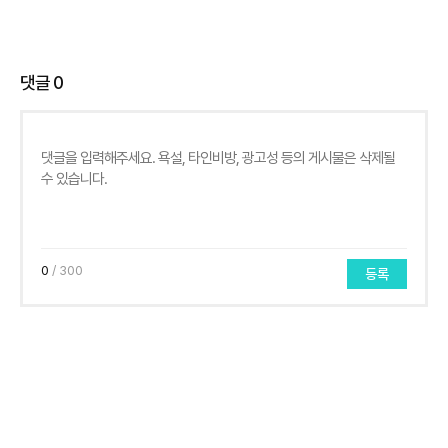
댓글
0
0
/ 300
등록