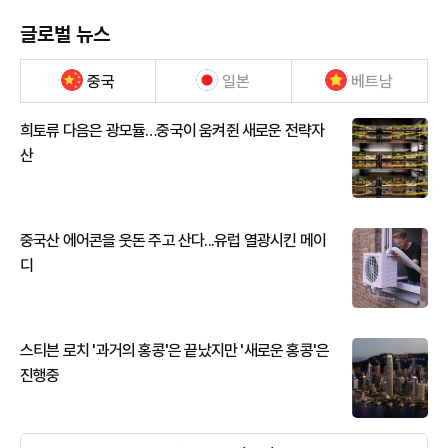
글로벌 뉴스
중국
일본
베트남
희토류 다음은 광모듈…중국이 움켜쥔 새로운 전략자
산
중국산 에어콘을 웃돈 주고 산다...유럽 열광시킨 메이
디
스티븐 로치 '과거의 홍콩'은 끝났지만 '새로운 홍콩'은
진행중