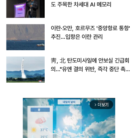
도 주목한 차세대 AI 메모리
이란·오만, 호르무즈 '중앙항로 통항'
추진…입항은 이란 관리
靑, 北 탄도미사일에 안보실 긴급회
의…"유엔 결의 위반, 즉각 중단 촉
구"
더보기
arrow_forward_ios