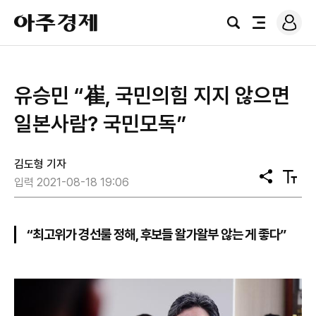
로
아
그
검
전
주
인
색
체
경
메
제
뉴
유승민 “崔, 국민의힘 지지 않으면
일본사람? 국민모독”
김도형 기자
공
텍
입력 2021-08-18 19:06
유
스
트
크
기
“최고위가 경선룰 정해, 후보들 왈가왈부 않는 게 좋다”