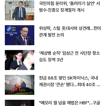
국민의힘 윤리위, '돌려차기 실언' 서
범수·진종오 징계절차 개시
위성락, 스틸 美대사와 상견례…한미
관계 발전 논의
'채상병 순직' 임성근 전 사단장 항소
심도 징역 3년
현금 88조 쌓인 SK하이닉스, 국내
채권시장 '큰손' 됐다…최대 40조 투
자
"메모리 월 넘을 해법은 HBF"…구글