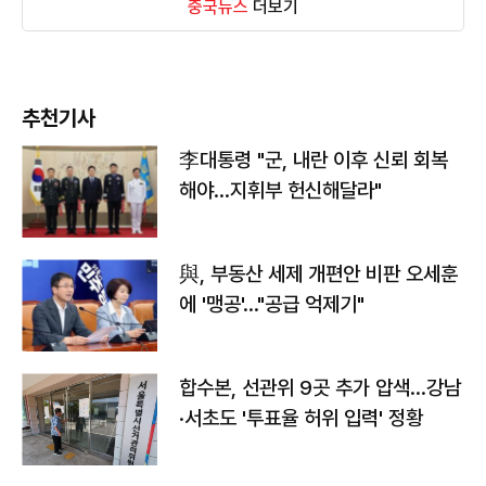
중국뉴스
더보기
추천기사
李대통령 "군, 내란 이후 신뢰 회복
해야…지휘부 헌신해달라"
與, 부동산 세제 개편안 비판 오세훈
에 '맹공'…"공급 억제기"
합수본, 선관위 9곳 추가 압색…강남
·서초도 '투표율 허위 입력' 정황