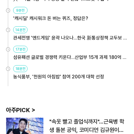
9분전
'캐시딜' 캐시워크 돈 버는 퀴즈, 정답은?
14분전
관세전쟁 '엔드게임' 윤곽 나오나…한국 新통상정책 교두보 활
용해야
17분전
섬유패션 글로벌 경쟁력 키운다…산업부 15개 과제 180억 지
원
18분전
농식품부, '천원의 아침밥' 참여 200개 대학 선정
아주PICK >
"속옷 빨고 졸업식까지"…근육병 학
생 돌본 공익, 코미디언 김규원이었