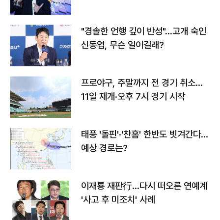
다
"경솔한 언행 깊이 반성"…고개 숙인
신동엽, 무슨 일이길래?
프로야구, 주말까지 전 경기 취소…
11일 재개·오후 7시 경기 시작
태풍 '돌핀'·'찬홈' 한반도 빗겨간다…
예상 경로는?
이재룡 재판行…다시 떠오른 연예계
'사고 후 미조치' 사례