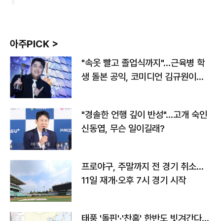
아주PICK >
"속옷 빨고 졸업식까지"…근육병 학
생 돌본 공익, 코미디언 김규원이었
다
"경솔한 언행 깊이 반성"…고개 숙인
신동엽, 무슨 일이길래?
프로야구, 주말까지 전 경기 취소…
11일 재개·오후 7시 경기 시작
태풍 '돌핀'·'찬홈' 한반도 빗겨간다…