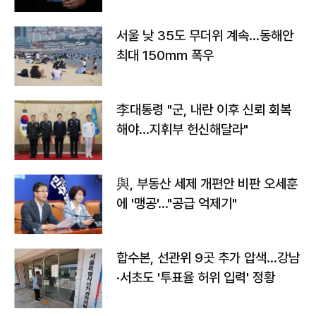
서울 낮 35도 무더위 계속…동해안
최대 150㎜ 폭우
李대통령 "군, 내란 이후 신뢰 회복
해야…지휘부 헌신해달라"
與, 부동산 세제 개편안 비판 오세훈
에 '맹공'…"공급 억제기"
합수본, 선관위 9곳 추가 압색…강남
·서초도 '투표율 허위 입력' 정황