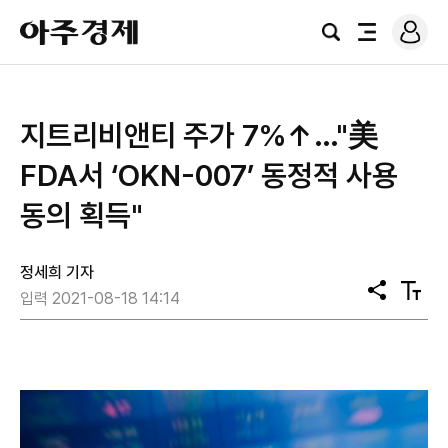
로
아
그
검
전
주
인
색
체
경
메
제
뉴
지트리비앤티 주가 7%↑…"美
FDA서 ‘OKN-007’ 동정적 사용
동의 획득"
정세희 기자
공
텍
입력 2021-08-18 14:14
유
스
트
크
기