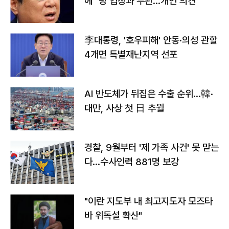
에 "당 입장과 무관…개인 의견"
李대통령, '호우피해' 안동·의성 관할
4개면 특별재난지역 선포
AI 반도체가 뒤집은 수출 순위…韓·
대만, 사상 첫 日 추월
경찰, 9월부터 '제 가족 사건' 못 맡는
다…수사인력 881명 보강
"이란 지도부 내 최고지도자 모즈타
바 위독설 확산"