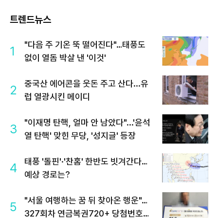
트렌드뉴스
"다음 주 기온 뚝 떨어진다"…태풍도
1
없이 열돔 박살 낸 '이것'
중국산 에어콘을 웃돈 주고 산다...유
2
럽 열광시킨 메이디
"이재명 탄핵, 얼마 안 남았다"...'윤석
3
열 탄핵' 맞힌 무당, '성지글' 등장
태풍 '돌핀'·'찬홈' 한반도 빗겨간다…
4
예상 경로는?
"서울 여행하는 꿈 뒤 찾아온 행운"…
5
327회차 연금복권720+ 당첨번호조