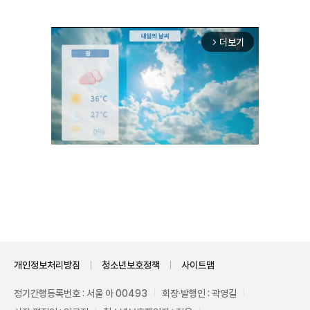
더보기
arrow_forward_ios
Unmute
개인정보처리방침
청소년보호정책
사이트맵
정기간행등록번호 : 서울 아 00493
회장·발행인 : 곽영길