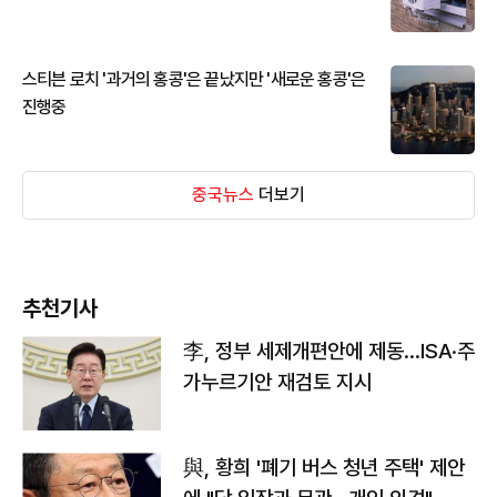
스티븐 로치 '과거의 홍콩'은 끝났지만 '새로운 홍콩'은
진행중
중국뉴스
더보기
추천기사
李, 정부 세제개편안에 제동…ISA·주
가누르기안 재검토 지시
與, 황희 '폐기 버스 청년 주택' 제안