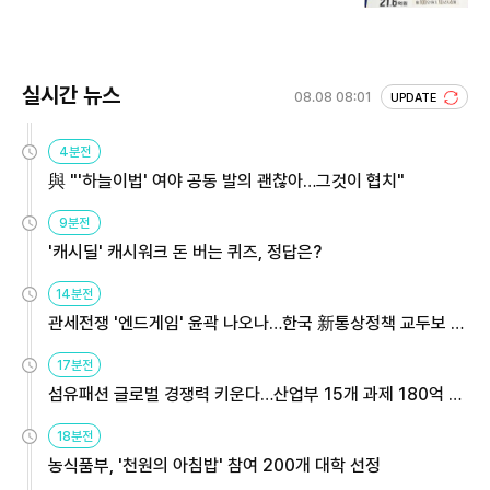
회 주목
실시간 뉴스
08.08 08:01
UPDATE
4분전
與 "'하늘이법' 여야 공동 발의 괜찮아…그것이 협치"
9분전
'캐시딜' 캐시워크 돈 버는 퀴즈, 정답은?
14분전
관세전쟁 '엔드게임' 윤곽 나오나…한국 新통상정책 교두보 활
용해야
17분전
섬유패션 글로벌 경쟁력 키운다…산업부 15개 과제 180억 지
원
18분전
농식품부, '천원의 아침밥' 참여 200개 대학 선정