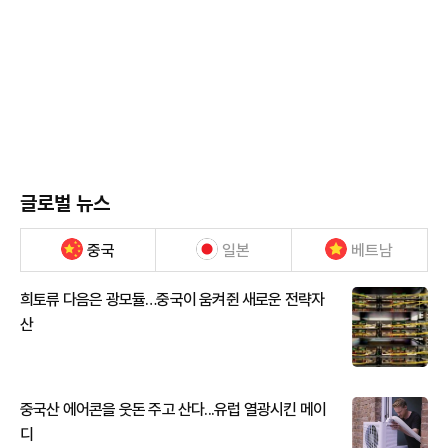
글로벌 뉴스
중국
일본
베트남
희토류 다음은 광모듈…중국이 움켜쥔 새로운 전략자
산
중국산 에어콘을 웃돈 주고 산다...유럽 열광시킨 메이
디