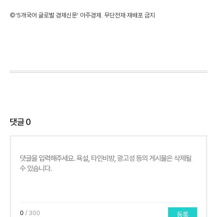
©'5개국어 글로벌 경제신문' 아주경제. 무단전재·재배포 금지
댓글
0
0
/ 300
등록