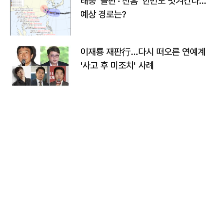
태풍 '돌핀'·'찬홈' 한반도 빗겨간다…
예상 경로는?
이재룡 재판行…다시 떠오른 연예계
'사고 후 미조치' 사례