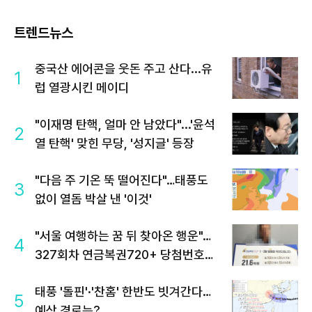
트렌드뉴스
중국산 에어콘을 웃돈 주고 산다...유
1
럽 열광시킨 메이디
"이재명 탄핵, 얼마 안 남았다"...'윤석
2
열 탄핵' 맞힌 무당, '성지글' 등장
"다음 주 기온 뚝 떨어진다"…태풍도
3
없이 열돔 박살 낸 '이것'
"서울 여행하는 꿈 뒤 찾아온 행운"…
4
327회차 연금복권720+ 당첨번호조
회 주목
태풍 '돌핀'·'찬홈' 한반도 빗겨간다…
5
예상 경로는?