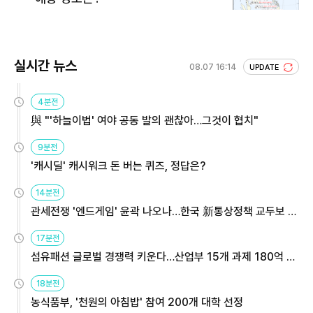
실시간 뉴스
08.07 16:14
UPDATE
4분전
與 "'하늘이법' 여야 공동 발의 괜찮아…그것이 협치"
9분전
'캐시딜' 캐시워크 돈 버는 퀴즈, 정답은?
14분전
관세전쟁 '엔드게임' 윤곽 나오나…한국 新통상정책 교두보 활
용해야
17분전
섬유패션 글로벌 경쟁력 키운다…산업부 15개 과제 180억 지
원
18분전
농식품부, '천원의 아침밥' 참여 200개 대학 선정