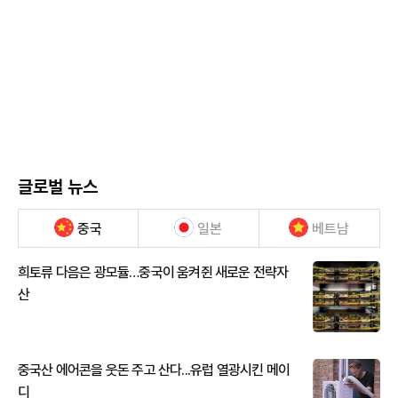
글로벌 뉴스
중국
일본
베트남
희토류 다음은 광모듈…중국이 움켜쥔 새로운 전략자
산
중국산 에어콘을 웃돈 주고 산다...유럽 열광시킨 메이
디