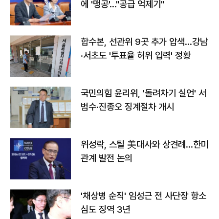
에 '맹공'…"공급 억제기"
합수본, 선관위 9곳 추가 압색…강남
·서초도 '투표율 허위 입력' 정황
국민의힘 윤리위, '돌려차기 실언' 서
범수·진종오 징계절차 개시
위성락, 스틸 美대사와 상견례…한미
관계 발전 논의
'채상병 순직' 임성근 전 사단장 항소
심도 징역 3년