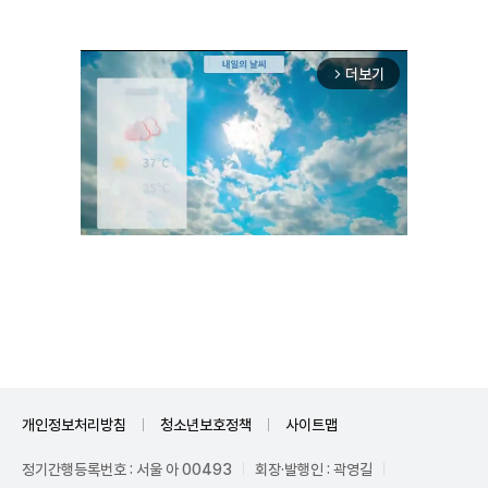
더보기
arrow_forward_ios
Unmute
개인정보처리방침
청소년보호정책
사이트맵
정기간행등록번호 : 서울 아 00493
회장·발행인 : 곽영길