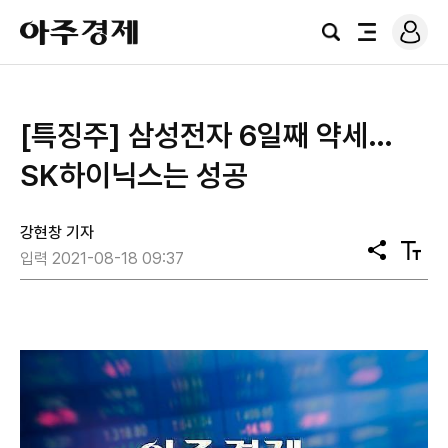
로
아
그
검
전
주
인
색
체
경
메
제
뉴
​[특징주] 삼성전자 6일째 약세…
SK하이닉스는 성공
강현창 기자
공
텍
입력 2021-08-18 09:37
유
스
트
크
기