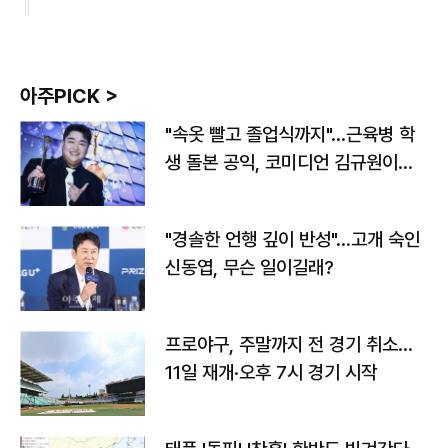
아주PICK >
"속옷 빨고 졸업식까지"…근육병 학
생 돌본 공익, 코미디언 김규원이었
다
"경솔한 언행 깊이 반성"…고개 숙인
신동엽, 무슨 일이길래?
프로야구, 주말까지 전 경기 취소…
11일 재개·오후 7시 경기 시작