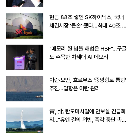
현금 88조 쌓인 SK하이닉스, 국내
채권시장 '큰손' 됐다…최대 40조 투
자
"메모리 월 넘을 해법은 HBF"…구글
도 주목한 차세대 AI 메모리
이란·오만, 호르무즈 '중앙항로 통항'
추진…입항은 이란 관리
靑, 北 탄도미사일에 안보실 긴급회
의…"유엔 결의 위반, 즉각 중단 촉
구"