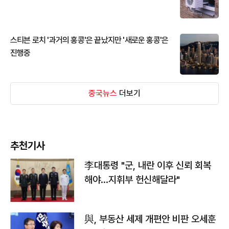
스티븐 로치 '과거의 홍콩'은 끝났지만 '새로운 홍콩'은
진행중
중국뉴스
더보기
추천기사
李대통령 "군, 내란 이후 신뢰 회복
해야…지휘부 헌신해달라"
與, 부동산 세제 개편안 비판 오세훈