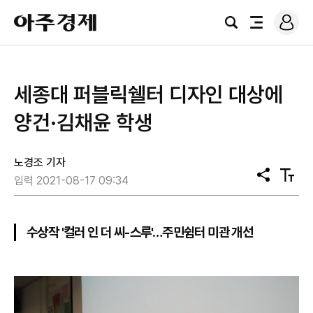
로
아
그
검
전
주
인
색
체
경
메
제
뉴
세종대 퍼블릭쉘터 디자인 대상에
양건·김채윤 학생
노경조 기자
공
텍
입력 2021-08-17 09:34
유
스
트
크
기
수상작 '컬러 인 더 씨-스루'…주민쉼터 미관 개선