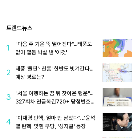
트렌드뉴스
"다음 주 기온 뚝 떨어진다"…태풍도
1
없이 열돔 박살 낸 '이것'
태풍 '돌핀'·'찬홈' 한반도 빗겨간다…
2
예상 경로는?
"서울 여행하는 꿈 뒤 찾아온 행운"…
3
327회차 연금복권720+ 당첨번호조
회 주목
"이재명 탄핵, 얼마 안 남았다"...'윤석
4
열 탄핵' 맞힌 무당, '성지글' 등장