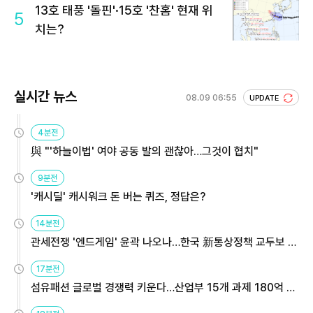
13호 태풍 '돌핀'·15호 '찬홈' 현재 위
5
치는?
실시간 뉴스
08.09 06:55
UPDATE
4분전
與 "'하늘이법' 여야 공동 발의 괜찮아…그것이 협치"
9분전
'캐시딜' 캐시워크 돈 버는 퀴즈, 정답은?
14분전
관세전쟁 '엔드게임' 윤곽 나오나…한국 新통상정책 교두보 활
용해야
17분전
섬유패션 글로벌 경쟁력 키운다…산업부 15개 과제 180억 지
원