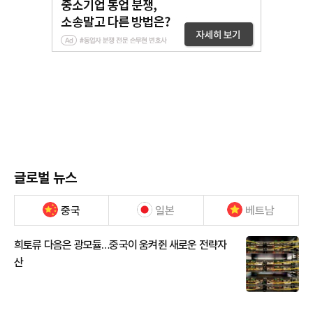
글로벌 뉴스
중국
일본
베트남
희토류 다음은 광모듈…중국이 움켜쥔 새로운 전략자
산