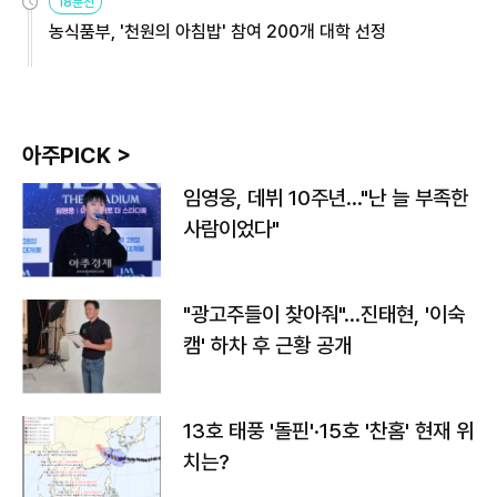
18분전
농식품부, '천원의 아침밥' 참여 200개 대학 선정
아주PICK >
임영웅, 데뷔 10주년…"난 늘 부족한
사람이었다"
"광고주들이 찾아줘"…진태현, '이숙
캠' 하차 후 근황 공개
13호 태풍 '돌핀'·15호 '찬홈' 현재 위
치는?