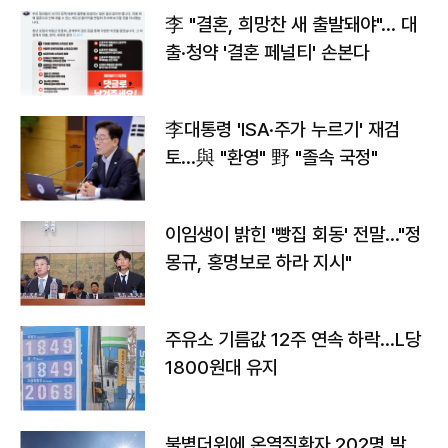
李 "결혼, 희망찬 새 출발돼야"… 대
출·청약 '결혼 페널티' 손본다
李대통령 'ISA·주가 누르기' 재검
토…與 "환영" 野 "졸속 국정"
이임생이 밝힌 '빵집 회동' 전말…"정
몽규, 홍명보로 하라 지시"
주유소 기름값 12주 연속 하락…L당
1800원대 유지
불볕더위에 온열질환자 202명 발