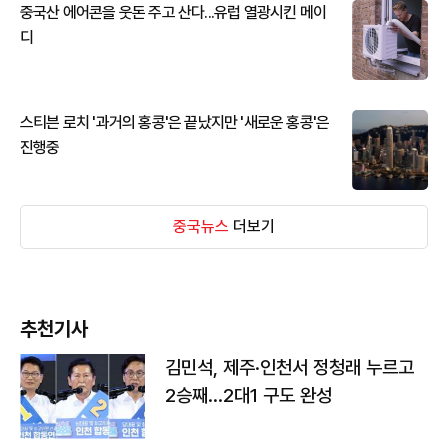
중국산 에어콘을 웃돈 주고 산다...유럽 열광시킨 메이
디
스티븐 로치 '과거의 홍콩'은 끝났지만 '새로운 홍콩'은
진행중
중국뉴스
더보기
추천기사
김민석, 제주·인천서 정청래 누르고
2승째…2대1 구도 완성