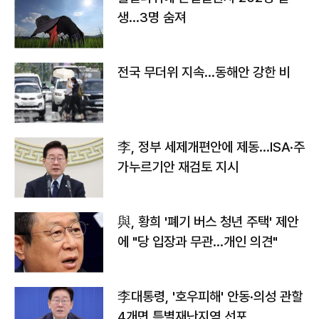
생…3명 숨져
전국 무더위 지속…동해안 강한 비
李, 정부 세제개편안에 제동…ISA·주
가누르기안 재검토 지시
與, 황희 '폐기 버스 청년 주택' 제안
에 "당 입장과 무관…개인 의견"
李대통령, '호우피해' 안동·의성 관할
4개면 특별재난지역 선포