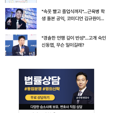
"속옷 빨고 졸업식까지"…근육병 학
생 돌본 공익, 코미디언 김규원이었
다
"경솔한 언행 깊이 반성"…고개 숙인
신동엽, 무슨 일이길래?