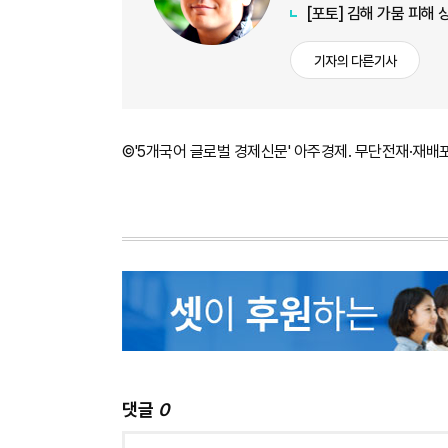
[포토] 김해 가뭄 피해
기자의 다른기사
©'5개국어 글로벌 경제신문' 아주경제. 무단전재·재배
댓글
0