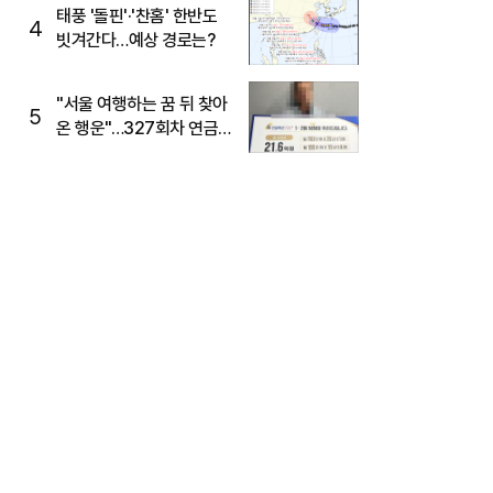
태풍 '돌핀'·'찬홈' 한반도
4
빗겨간다…예상 경로는?
"서울 여행하는 꿈 뒤 찾아
5
온 행운"…327회차 연금
복권720+ 당첨번호조회
주목