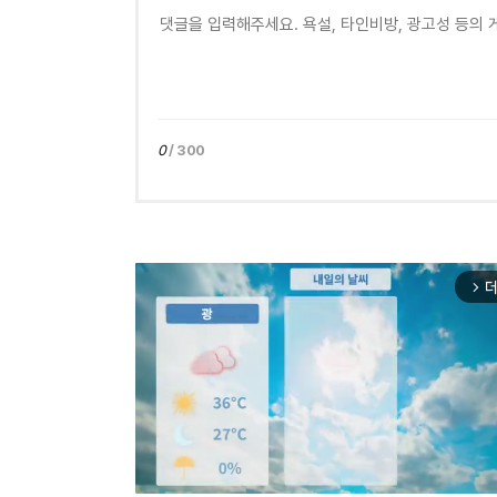
0
/ 300
더
arrow_forward_ios