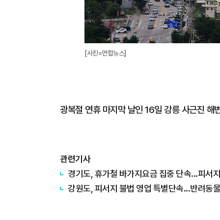
[사진=연합뉴스]
광복절 연휴 마지막 날인 16일 강릉 사근진 해
관련기사
경기도, 휴가철 바가지요금 집중 단속...피서
강원도, 피서지 불법 영업 특별단속...반려동