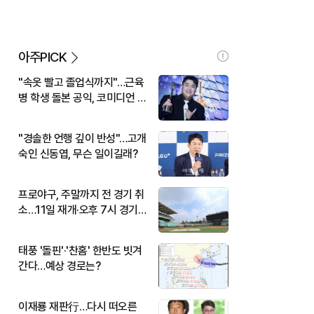
아주PICK
"속옷 빨고 졸업식까지"…근육
병 학생 돌본 공익, 코미디언 김
규원이었다
"경솔한 언행 깊이 반성"…고개
숙인 신동엽, 무슨 일이길래?
프로야구, 주말까지 전 경기 취
소…11일 재개·오후 7시 경기
시작
태풍 '돌핀'·'찬홈' 한반도 빗겨
간다…예상 경로는?
이재룡 재판行…다시 떠오른