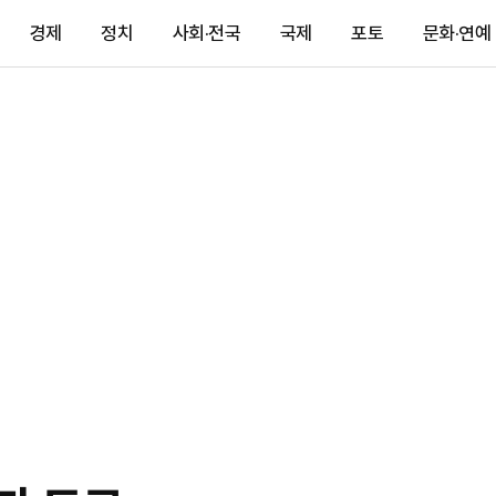
경제
정치
사회·전국
국제
포토
문화·연예