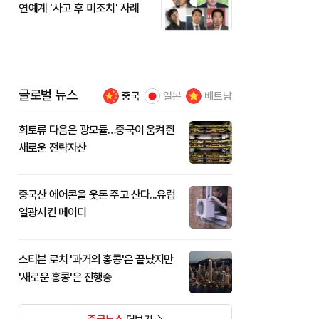
연예계 '사고 후 미조치' 사례
글로벌 뉴스
중국
일본
베트남
희토류 다음은 광모듈…중국이 움켜쥔
새로운 전략자산
중국산 에어콘을 웃돈 주고 산다...유럽
열광시킨 메이디
스티븐 로치 '과거의 홍콩'은 끝났지만
'새로운 홍콩'은 진행중