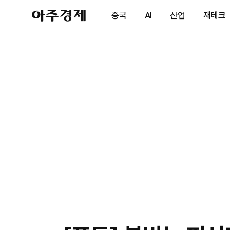
아
중국
AI
산업
재테크
주
경
제