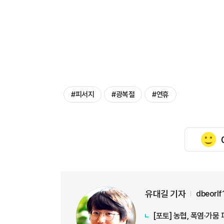
#피서지
#광복절
#연휴
유대길 기자
dbeorl
[포토] 농협, 폭염·가