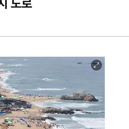
지 도로
이
미
지
확
대