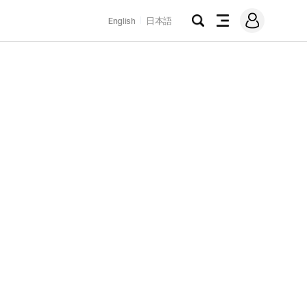
로
English
日本語
그
검
전
인
색
체
메
뉴