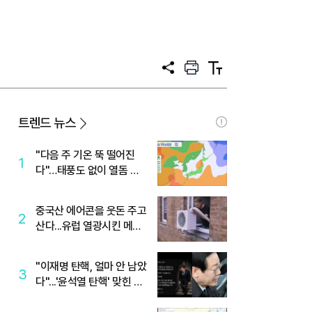
공
프
텍
유
린
스
트
트
크
기
트렌드 뉴스
"다음 주 기온 뚝 떨어진
1
다"…태풍도 없이 열돔 박
살 낸 '이것'
중국산 에어콘을 웃돈 주고
2
산다...유럽 열광시킨 메이
디
"이재명 탄핵, 얼마 안 남았
3
다"...'윤석열 탄핵' 맞힌 무
당, '성지글' 등장