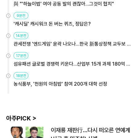
與 "'하늘이법' 여야 공동 발의 괜찮아…그것이 협치"
9분전
'캐시딜' 캐시워크 돈 버는 퀴즈, 정답은?
14분전
관세전쟁 '엔드게임' 윤곽 나오나…한국 新통상정책 교두보 활
용해야
17분전
섬유패션 글로벌 경쟁력 키운다…산업부 15개 과제 180억 지
원
18분전
농식품부, '천원의 아침밥' 참여 200개 대학 선정
아주PICK >
이재룡 재판行…다시 떠오른 연예계