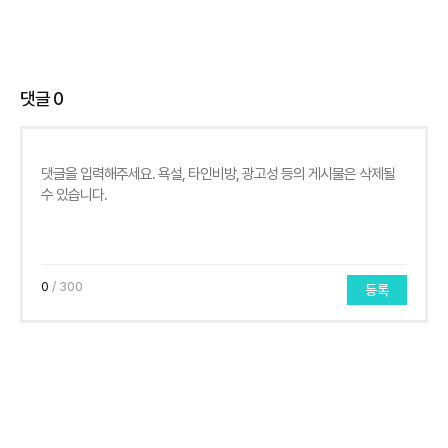
댓글
0
0
/ 300
등록