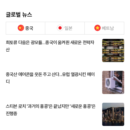
글로벌 뉴스
중국
일본
베트남
희토류 다음은 광모듈…중국이 움켜쥔 새로운 전략자
산
중국산 에어콘을 웃돈 주고 산다...유럽 열광시킨 메이
디
스티븐 로치 '과거의 홍콩'은 끝났지만 '새로운 홍콩'은
진행중