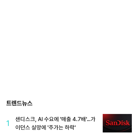
트렌드뉴스
샌디스크, AI 수요에 '매출 4.7배'…가
1
이던스 실망에 '주가는 하락'