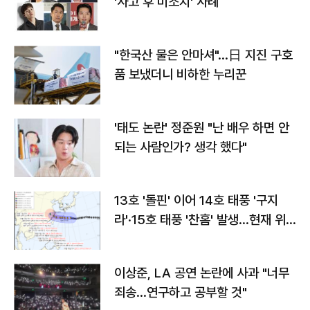
'사고 후 미조치' 사례
"한국산 물은 안마셔"…日 지진 구호
품 보냈더니 비하한 누리꾼
'태도 논란' 정준원 "난 배우 하면 안
되는 사람인가? 생각 했다"
13호 '돌핀' 이어 14호 태풍 '구지
라'·15호 태풍 '찬홈' 발생…현재 위
치와 이동경로는?
이상준, LA 공연 논란에 사과 "너무
죄송…연구하고 공부할 것"