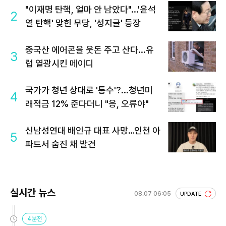
"이재명 탄핵, 얼마 안 남았다"...'윤석
2
열 탄핵' 맞힌 무당, '성지글' 등장
중국산 에어콘을 웃돈 주고 산다...유
3
럽 열광시킨 메이디
국가가 청년 상대로 '통수'?...청년미
4
래적금 12% 준다더니 "응, 오류야"
신남성연대 배인규 대표 사망…인천 아
5
파트서 숨진 채 발견
실시간 뉴스
08.07 06:05
UPDATE
4분전