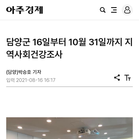
로
아
그
검
전
주
인
색
체
경
메
제
뉴
담양군 16일부터 10월 31일까지 지
역사회건강조사
(담양)박승호 기자
공
텍
입력 2021-08-16 16:17
유
스
트
크
기