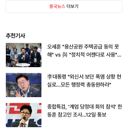
중국뉴스
더보기
추천기사
오세훈 "용산공원 주택공급 동의 못
해" vs 與 "정치적 어젠다로 사용"
맞불
李대통령 "외신서 보던 폭염 상황 현
실로…모든 행정력 총동원하라"
종합특검, '계엄 당정대 회의 참석' 한
동훈 참고인 조사...12일 통보