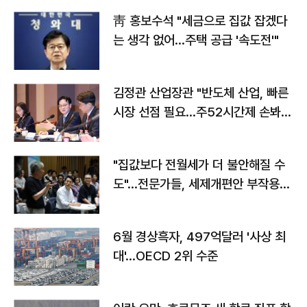
靑 홍보수석 "세금으로 집값 잡겠다
는 생각 없어…주택 공급 '속도전'"
김정관 산업장관 "반도체 산업, 빠른
시장 선점 필요…주52시간제 손봐
야"
"집값보다 전월세가 더 불안해질 수
도"…전문가들, 세제개편안 부작용
우려
6월 경상흑자, 497억달러 '사상 최
대'…OECD 2위 수준