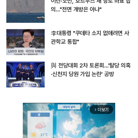
이란·오만, 호르무즈 새 항로 좌표 합
의…"전면 개방은 아냐"
李대통령 "쿠데타 소지 없애려면 사
관학교 통합"
與 전당대회 2차 토론회…'탈당 의혹
·신천지 당원 가입 논란' 공방
더보기
arrow_forward_ios