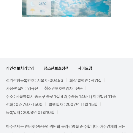
Unmute
개인정보처리방침
청소년보호정책
사이트맵
정기간행등록번호 : 서울 아 00493
회장·발행인 : 곽영길
사장·편집인 : 임규진
청소년보호책임자 : 전운
주소 : 서울특별시 종로구 종로 1길 42(수송동 146-1) 이마빌딩 11층
전화 : 02-767-1500
발행일자 : 2007년 11월 15일
등록일자 : 2008년 01월10일
아주경제는 인터넷신문윤리위원회 윤리강령을 준수합니다. 아주경제의 모든