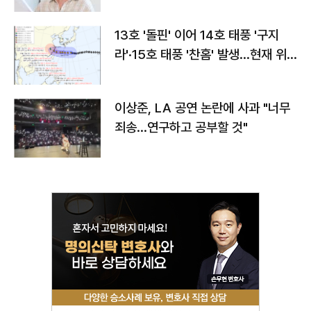
13호 '돌핀' 이어 14호 태풍 '구지
라'·15호 태풍 '찬홈' 발생…현재 위
치와 이동경로는?
이상준, LA 공연 논란에 사과 "너무
죄송…연구하고 공부할 것"