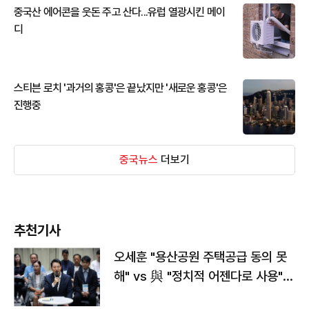
중국산 에어콘을 웃돈 주고 산다...유럽 열광시킨 메이
디
스티븐 로치 '과거의 홍콩'은 끝났지만 '새로운 홍콩'은
진행중
중국뉴스
더보기
추천기사
오세훈 "용산공원 주택공급 동의 못
해" vs 與 "정치적 어젠다로 사용"
맞불