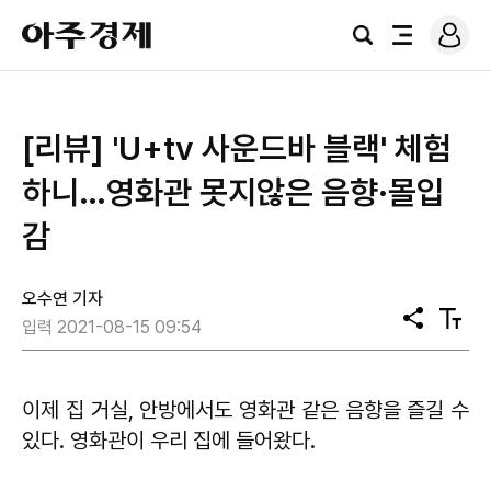
로
아
그
검
전
주
인
색
체
경
메
제
뉴
[리뷰] 'U+tv 사운드바 블랙' 체험
하니…영화관 못지않은 음향·몰입
감
오수연 기자
공
텍
입력 2021-08-15 09:54
유
스
트
크
기
이제 집 거실, 안방에서도 영화관 같은 음향을 즐길 수
있다. 영화관이 우리 집에 들어왔다.