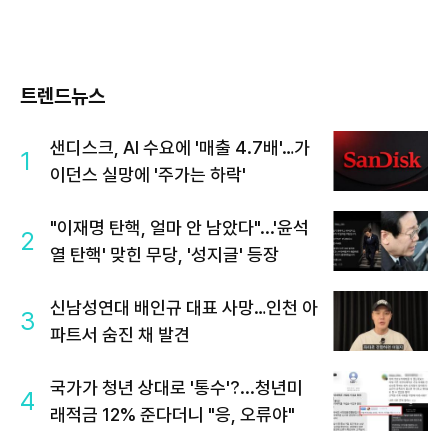
트렌드뉴스
샌디스크, AI 수요에 '매출 4.7배'…가
1
이던스 실망에 '주가는 하락'
"이재명 탄핵, 얼마 안 남았다"...'윤석
2
열 탄핵' 맞힌 무당, '성지글' 등장
신남성연대 배인규 대표 사망…인천 아
3
파트서 숨진 채 발견
국가가 청년 상대로 '통수'?...청년미
4
래적금 12% 준다더니 "응, 오류야"