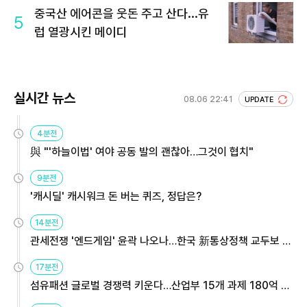
중국산 에어콘을 웃돈 주고 산다...유
5
럽 열광시킨 메이디
실시간 뉴스
08.06 22:41
UPDATE
4분전
與 "'하늘이법' 여야 공동 발의 괜찮아…그것이 협치"
9분전
'캐시딜' 캐시워크 돈 버는 퀴즈, 정답은?
14분전
관세전쟁 '엔드게임' 윤곽 나오나…한국 新통상정책 교두보 활
용해야
17분전
섬유패션 글로벌 경쟁력 키운다…산업부 15개 과제 180억 지
원