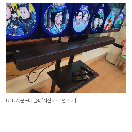
U+tv 사운드바 블랙 [사진=오수연 기자]