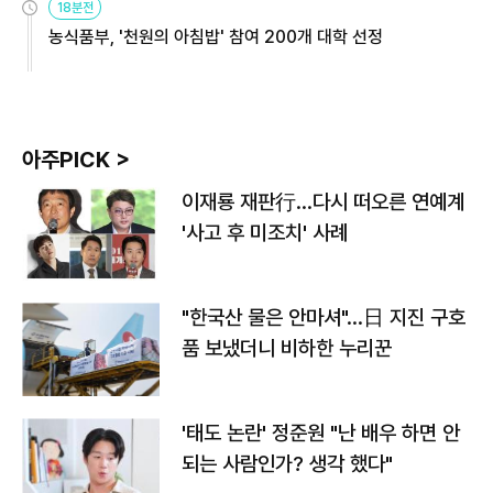
18분전
농식품부, '천원의 아침밥' 참여 200개 대학 선정
아주PICK >
이재룡 재판行…다시 떠오른 연예계
'사고 후 미조치' 사례
"한국산 물은 안마셔"…日 지진 구호
품 보냈더니 비하한 누리꾼
'태도 논란' 정준원 "난 배우 하면 안
되는 사람인가? 생각 했다"