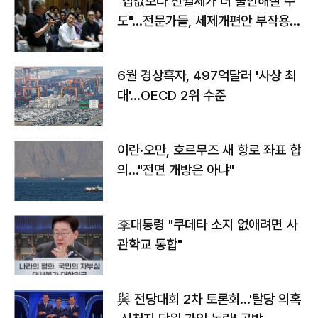
"집값보다 전월세가 더 불안해질 수
도"…전문가들, 세제개편안 부작용
우려
6월 경상흑자, 497억달러 '사상 최
대'…OECD 2위 수준
이란·오만, 호르무즈 새 항로 좌표 합
의…"전면 개방은 아냐"
李대통령 "쿠데타 소지 없애려면 사
관학교 통합"
與 전당대회 2차 토론회…'탈당 의혹