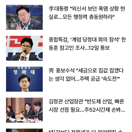
李대통령 "외신서 보던 폭염 상황 현
실로…모든 행정력 총동원하라"
종합특검, '계엄 당정대 회의 참석' 한
동훈 참고인 조사...12일 통보
靑 홍보수석 "세금으로 집값 잡겠다
는 생각 없어…주택 공급 '속도전'"
김정관 산업장관 "반도체 산업, 빠른
시장 선점 필요…주52시간제 손봐
야"