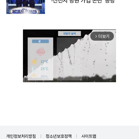
·신천지 당원 가입 논란' 공방
더보기
arrow_forward_ios
Unmute
개인정보처리방침
청소년보호정책
사이트맵