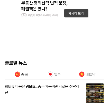
글로벌 뉴스
중국
일본
베트남
희토류 다음은 광모듈…중국이 움켜쥔 새로운 전략자
산